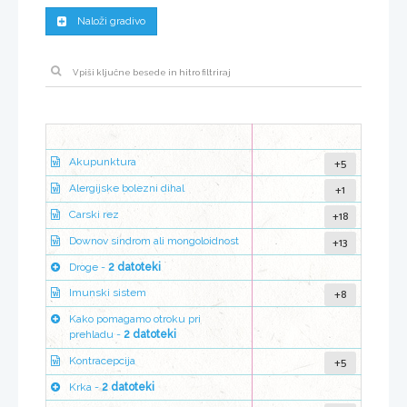
Naloži gradivo
+5
Akupunktura
+1
Alergijske bolezni dihal
+18
Carski rez
+13
Downov sindrom ali mongoloidnost
Droge -
2 datoteki
+8
Imunski sistem
Kako pomagamo otroku pri
prehladu -
2 datoteki
+5
Kontracepcija
Krka -
2 datoteki