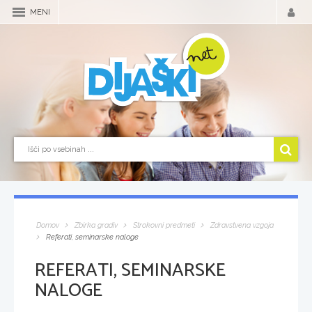
MENI
Domov
Zbirka gradiv
Strokovni predmeti
Zdravstvena vzgoja
Referati, seminarske naloge
REFERATI, SEMINARSKE
NALOGE