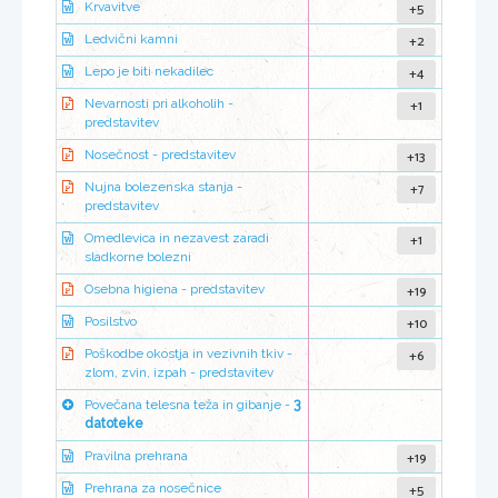
+5
Krvavitve
+2
Ledvični kamni
+4
Lepo je biti nekadilec
+1
Nevarnosti pri alkoholih -
predstavitev
+13
Nosečnost - predstavitev
+7
Nujna bolezenska stanja -
predstavitev
+1
Omedlevica in nezavest zaradi
sladkorne bolezni
+19
Osebna higiena - predstavitev
+10
Posilstvo
+6
Poškodbe okostja in vezivnih tkiv -
zlom, zvin, izpah - predstavitev
Povečana telesna teža in gibanje -
3
datoteke
+19
Pravilna prehrana
+5
Prehrana za nosečnice