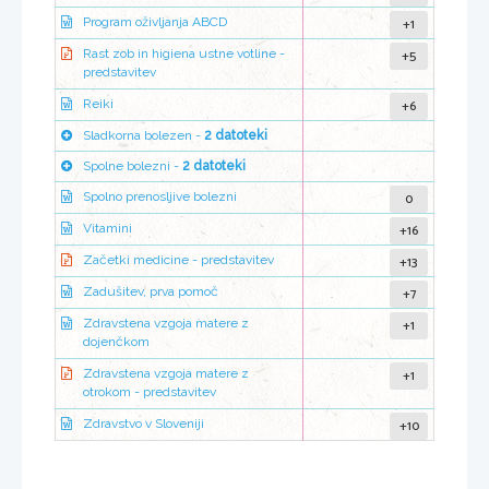
+1
Program oživljanja ABCD
+5
Rast zob in higiena ustne votline -
predstavitev
+6
Reiki
Sladkorna bolezen -
2 datoteki
Spolne bolezni -
2 datoteki
0
Spolno prenosljive bolezni
+16
Vitamini
+13
Začetki medicine - predstavitev
+7
Zadušitev, prva pomoč
+1
Zdravstena vzgoja matere z
dojenčkom
+1
Zdravstena vzgoja matere z
otrokom - predstavitev
+10
Zdravstvo v Sloveniji