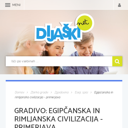
MENI
Domov
Zbirka gradiv
Zgodovina
Eseji, spisi
Egipčanska in
rimljanska civilizacija - primerjava
GRADIVO:
EGIPČANSKA IN
RIMLJANSKA CIVILIZACIJA -
PRIMERJAVA