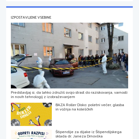
IZPOSTAVLJENE VSEBINE
Predstavljaj si, da lahko združiš svojo strast do raziskovanja, varnosti
in novih tehnologij z izobraževanjem
BAZA Roller Disko: poletni večer, glasba
in vožnja na koleščkih
Štipendije za dijake iz Štipendijskega
sklada dr. Janeza Drnovška