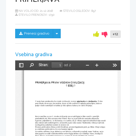
NA VOLJO OD:
21.12.2018
ŠTEVILO OGLEDOV: 897
ŠTEVILO PRENOSOV: 1790
Skrij/prikaži meni
Prenesi gradivo
+12
Vsebina gradiva
Stran:
od 2
Preklopi
Najdi
Pomanjšaj
Povečaj
Orodja
stransko
vrstico
PRIMERJAVA PRVIH VISOKIH CIVILIZACIJ 
( ESEJ )
V eseju bom predstavila dve visoki civilizaciji, in sicer 
egipčansko
 in 
rimljansko
. Ti dve 
sem izbrala ravno zato, ker mislim, da sta si zelo različni in najbolje prikazujeta, kako so 
ljudje včasih razmišljali in kakšna je bila njihova kultura, ter način življenja.
Kot je značilno za vse 1. visoke civilizacije sta se tudi Egipt in Rim razvili v porečjih 
pomembnih rek, Nila oziroma reke Tibere. Prav to je privedlo do nastanka obmorske 
trgovine, poljedelstva,  in živinoreje, s to razliko, da je v Rimu uspevalo nekoliko bolje zaradi 
tako imenovanih sedmih gričev, na katerih je prav tako nastal. Nadmorska višina je vplivala 
na drugačne podnebne razmere in sestavo tal. 
Prvotno prebivalstvo Rima so bili Etruščani, prvotni Egipčanski preb. pa Hiksi. Oboji veljajo 
za avtohtono prebivalstvo, ki so ju kasneje izgnali.
Za razliko od Rima, ki ga delimo na več državic, od katerih je najbolj znana Vatikan, saj je 
dom papeža in sedež rimskokatoliške cerkve Egipt delimo na 4 obdobja: Staro, Srednjo in 
Novo državo, ter Saidsko renesanso oz. preporod. Vsako obdobje ima svojega 