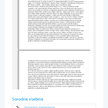
ustanovitelja/faraona, ki veljajo za ljudi, ki so najbolj pripomogli k razvoju in prepoznavnosti 
Egipta. To so: Menes, Mentohotep 2, Ahmoze, Neho 2, Ramzes in Tutankamon. Pod njimi so 
bili vezirji, svečeniki – nižji uradniki, kmetje, trgovci nazadnje pa sužnji.
Rim naj bi nastal z združitvijo plemenskih skupin v 8. st., vseeno pa dandanes mnogi 
verjamejo v mit o bratu Romulu in Remu izpred leta 753 pr.n.št. Romul naj bi tako postal 1. 
kralj, ki mu je sledilo še 6 monarhov. Egipčanska družba pa je bila razdeljena hierarhično, kar
pomeni po nizkih slojih. Uvede se nova oblika vladavine – despot, kjer faraon o vsem odloča 
sam. Takšno obliko zasledimo okoli leta 509 pr.n.št. tudi pri Rimlajnih, ko se je mesto Rim s 
svojimi vladarji in njihovimi zmagami v vojnah začel širiti proti Španiji in Makedoniji. 
Najbolj znana vojna »državljanska vojna« se zgodi v 1. st.pr.n.št. na čelu z Julijem Cezarjem, 
ki s svojimi uspehi državo razširi vse do Sirije in Armenije in s tem velja za enega izmed 
najpomembnejših rimskih vladarjev. Kasneje ravno zaradi prevelikega števila osvojenega 
ozemlja nastane Rimski imperij, ko oblast prevzame Avgust. V obeh primerih so imele 
vodilni položaj aristokratske (plemiške) družine, saj jim je največ pomenila družina – 
Rimljani se razlikujejo le po tem, da so izredno spoštovali ženske in jim dovolili udeleževanja
v javno življenje. Pod njimi se je nahajalo še ostalo ljudstvo in sužnji.
Rimljanska religija na začetku časti duhove, kasneje pa kakor Egipčani razvijejo vero v 
bogove. Bili so mnogobožci (častili so bogove nebes, zemlje in morja). Najvišji Rimski bog je
sprva bil Timia, kasneje pa Jupiter s svojo ženo Junono. Njihovi svečeniki so znali iz leta 
ptičev ali živalskega drobovja napovedati prihodnost. Obe civilizaciji sta poznali žrtvovanje, 
ki so ga uveljavili zaradi strahu pred bogovi in, da bi si pridobili njihovo naklonjenost. 
Največkrat so darovali predmete, na podeželju pa pridelke in sadeže. Verovali so v posmrtno 
življenje, le Egipčani so to pokazali izrazitejše, saj so trupla ljudi mumificirali, Rimljani pa so
gradili le Nekropole in družinske grobnice.
To dokazuje tudi razvoj znanosti, ki je temeljila na dejstvih in vseeno ni veliko napredovala. 
Največkrat so se posvečali medicini, med pomembnejša odkritja pa spada izdelava zemljevida
Rimskega imperija, ki ga je izdelal geograf Strabon in razvoj koledarja. Radi so se ukvarjali z 
umetnostjo; risali so prizore bojevanja na vaze, obdelovali srebro in slonovo kost, kopali 
železo, bakrovo rudo, poznali so svinec, najbolj prepoznavni pa so bili po uporabi zlata 
(pozlačevanje ipd.). 
Da so bili tako spretni in so lahko v Egiptu gradili piramide, v Rimu pa ceste, vodovode, 
mostove itd. pa je prispevala šola. Poučevanje je potekalo tako, da so se mlajši učili pisati 
črke, starejši pa so prepisovali vrstice kake pesmi ali verske knjige. Imeli so tudi svoja pravila
za lepo vedenje. Odnosi so bili zelo strogi in včasih se nam zdijo tudi nasilni, ker dandanes 
učitelj ne sme udariti učenca in obratno.
Med kulturne dosežke nedvomno pri obeh civilizacijah spada pisava. Egipčani so poznali 
slikovno pisavo, z drugo besedo hieroglife, kjer je vsaka sličica lahko povedala eno besedo ali
pa celotno zgodbo, Rimljani pa so jo prevzeli od Grkov. Mesto Egipt in njegove prebivalce si 
bomo zapomnili po izdelovanju papirusa, ki so ga izdelovali iz trakov, ki so jih izrezali iz 
stebla in polivali z  Nilovo vodo, Rimljane pa po dirkah z vozovi, tragedijah in komedijah v 
gledališču, ter gladiatorskih igrah.
Danes je Rim glavno mesto Italije s približno dva milijona prebivalcev, večina od njih je 
Sorodne vsebine
krščanske vere. Egipt se kot velika država v SV Afriki ni veliko spremenil, postal pa je 
pomembno turistično mesto z zelo raznolikim živalskim in rastlinskim svetom. Upam, da se 
državi ne bosta zgledovali ena po drugi, saj bi tako svet postal dolgočasen in enoličen. Lepo 
je, če lahko spoznavaš ali odkrivaš različne načine življenja različnih ljudi.
Sociološka metodologija