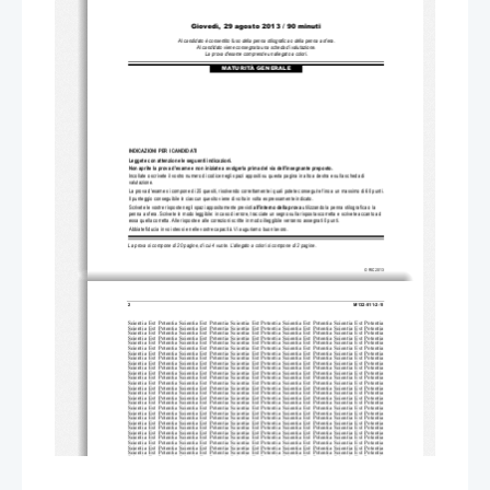
Giovedì, 29 agosto 2013 / 90 minuti
Al candidato è consentito l'uso della penna stilografica o della penna a sfera. 
Al candidato viene consegnata una scheda di valutazione.
La prova d'esame comprende un allegato a colori.
MATURITÀ GENERALE
INDICAZIONI PER I CANDIDATI
Leggete con attenzione 
le seguenti indicazioni.
Non aprite la prova d'esame e non iniziate a svo
lgerla prima del via dell'insegnante preposto. 
Incollate o scrivete il vostro numero di codice negli s
pazi appositi su questa pagina in alto a destra e sulla scheda di 
valutazione. 
La prova d'esame si compone di 25 quesiti, risolvendo corretta
mente i quali potete conseguire fino a un massimo di 60 punti. 
Il punteggio conseguibile in cias
cun quesito viene di volta in volta espressamente indicato. 
Scrivete le vostre risposte negli spazi appositamente previsti 
all'interno della prova
utilizzando la penna stilografica o la 
penna a sfera. Scrivete in modo leggibile: in caso di errore, tr
acciate un segno sulla risposta sco
rretta e scrivete accanto ad
essa quella corretta. Alle risposte e alle correzi
oni scritte in modo illeggibile verranno assegnati 0 punti.
Abbiate fiducia in voi stessi e nelle vostre capacità. Vi auguriamo buon lavoro.
La prova si compone di 20 pagine, di cui 4 vuot
e. L’allegato a colori si compone di 2 pagine.
© RIC 2013
2 
M132-511-2-1I 
Scientia  Est  Potentia  Scientia  Est  Po
tentia  Scientia  Est  Potentia  Scientia
  Est  Potentia  Scientia  Est  Potentia
Scientia  Est  Potentia  Scientia  Est  Po
tentia  Scientia  Est  Potentia  Scientia
  Est  Potentia  Scientia  Est  Potentia
Scientia  Est  Potentia  Scientia  Est  Po
tentia  Scientia  Est  Potentia  Scientia
  Est  Potentia  Scientia  Est  Potentia
Scientia  Est  Potentia  Scientia  Est  Po
tentia  Scientia  Est  Potentia  Scientia
  Est  Potentia  Scientia  Est  Potentia
Scientia  Est  Potentia  Scientia  Est  Po
tentia  Scientia  Est  Potentia  Scientia
  Est  Potentia  Scientia  Est  Potentia
Scientia  Est  Potentia  Scientia  Est  Po
tentia  Scientia  Est  Potentia  Scientia
  Est  Potentia  Scientia  Est  Potentia
Scientia  Est  Potentia  Scientia  Est  Po
tentia  Scientia  Est  Potentia  Scientia
  Est  Potentia  Scientia  Est  Potentia
Scientia  Est  Potentia  Scientia  Est  Po
tentia  Scientia  Est  Potentia  Scientia
  Est  Potentia  Scientia  Est  Potentia
Scientia  Est  Potentia  Scientia  Est  Po
tentia  Scientia  Est  Potentia  Scientia
  Est  Potentia  Scientia  Est  Potentia
Scientia  Est  Potentia  Scientia  Est  Po
tentia  Scientia  Est  Potentia  Scientia
  Est  Potentia  Scientia  Est  Potentia
Scientia  Est  Potentia  Scientia  Est  Po
tentia  Scientia  Est  Potentia  Scientia
  Est  Potentia  Scientia  Est  Potentia
Scientia  Est  Potentia  Scientia  Est  Po
tentia  Scientia  Est  Potentia  Scientia
  Est  Potentia  Scientia  Est  Potentia
Scientia  Est  Potentia  Scientia  Est  Po
tentia  Scientia  Est  Potentia  Scientia
  Est  Potentia  Scientia  Est  Potentia
Scientia  Est  Potentia  Scientia  Est  Po
tentia  Scientia  Est  Potentia  Scientia
  Est  Potentia  Scientia  Est  Potentia
Scientia  Est  Potentia  Scientia  Est  Po
tentia  Scientia  Est  Potentia  Scientia
  Est  Potentia  Scientia  Est  Potentia
Scientia  Est  Potentia  Scientia  Est  Po
tentia  Scientia  Est  Potentia  Scientia
  Est  Potentia  Scientia  Est  Potentia
Scientia  Est  Potentia  Scientia  Est  Po
tentia  Scientia  Est  Potentia  Scientia
  Est  Potentia  Scientia  Est  Potentia
Scientia  Est  Potentia  Scientia  Est  Po
tentia  Scientia  Est  Potentia  Scientia
  Est  Potentia  Scientia  Est  Potentia
Scientia  Est  Potentia  Scientia  Est  Po
tentia  Scientia  Est  Potentia  Scientia
  Est  Potentia  Scientia  Est  Potentia
Scientia  Est  Potentia  Scientia  Est  Po
tentia  Scientia  Est  Potentia  Scientia
  Est  Potentia  Scientia  Est  Potentia
Scientia  Est  Potentia  Scientia  Est  Po
tentia  Scientia  Est  Potentia  Scientia
  Est  Potentia  Scientia  Est  Potentia
Scientia  Est  Potentia  Scientia  Est  Po
tentia  Scientia  Est  Potentia  Scientia
  Est  Potentia  Scientia  Est  Potentia
Scientia  Est  Potentia  Scientia  Est  Po
tentia  Scientia  Est  Potentia  Scientia
  Est  Potentia  Scientia  Est  Potentia
Scientia  Est  Potentia  Scientia  Est  Po
tentia  Scientia  Est  Potentia  Scientia
  Est  Potentia  Scientia  Est  Potentia
Scientia  Est  Potentia  Scientia  Est  Po
tentia  Scientia  Est  Potentia  Scientia
  Est  Potentia  Scientia  Est  Potentia
Scientia  Est  Potentia  Scientia  Est  Po
tentia  Scientia  Est  Potentia  Scientia
  Est  Potentia  Scientia  Est  Potentia
Scientia  Est  Potentia  Scientia  Est  Po
tentia  Scientia  Est  Potentia  Scientia
  Est  Potentia  Scientia  Est  Potentia
Scientia  Est  Potentia  Scientia  Est  Po
tentia  Scientia  Est  Potentia  Scientia
  Est  Potentia  Scientia  Est  Potentia
Scientia  Est  Potentia  Scientia  Est  Po
tentia  Scientia  Est  Potentia  Scientia
  Est  Potentia  Scientia  Est  Potentia
Scientia  Est  Potentia  Scientia  Est  Po
tentia  Scientia  Est  Potentia  Scientia
  Est  Potentia  Scientia  Est  Potentia
Scientia  Est  Potentia  Scientia  Est  Po
tentia  Scientia  Est  Potentia  Scientia
  Est  Potentia  Scientia  Est  Potentia
Scientia  Est  Potentia  Scientia  Est  Po
tentia  Scientia  Est  Potentia  Scientia
  Est  Potentia  Scientia  Est  Potentia
Scientia  Est  Potentia  Scientia  Est  Po
tentia  Scientia  Est  Potentia  Scientia
  Est  Potentia  Scientia  Est  Potentia
Scientia  Est  Potentia  Scientia  Est  Po
tentia  Scientia  Est  Potentia  Scientia
  Est  Potentia  Scientia  Est  Potentia