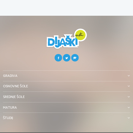
GRADIVA
OSNOVNE ŠOLE
SREDNJE ŠOLE
MATURA
ŠTUDIJ