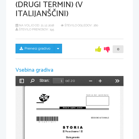
(DRUGI TERMIN) (V
ITALIJANŠČINI)
NA VOLJO OD:
21.12.2018
ŠTEVILO OGLEDOV: 260
ŠTEVILO PRENOSOV: 195
Skrij/prikaži meni
Prenesi gradivo
0
Vsebina gradiva
Stran:
od 20
Preklopi
Najdi
Pomanjšaj
Povečaj
Orodja
stransko
vrstico
Codice del candidato:
Državni  izpitni  center
*M13251121I*
SESSIONE AUTUNNALE
Prova d’esame 1
Storia generale 