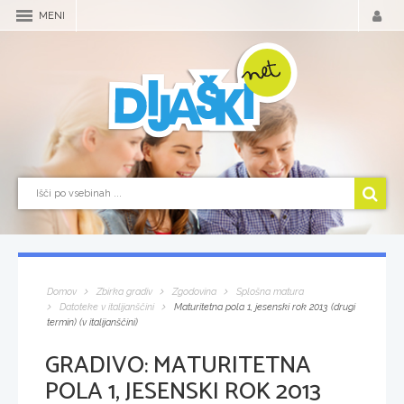
MENI
Domov
Zbirka gradiv
Zgodovina
Splošna matura
Datoteke v italijanščini
Maturitetna pola 1, jesenski rok 2013 (drugi
termin) (v italijanščini)
GRADIVO:
MATURITETNA
POLA 1, JESENSKI ROK 2013