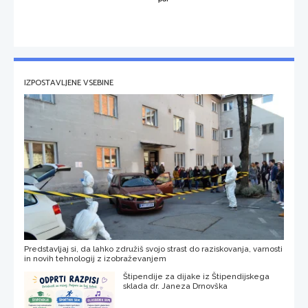
IZPOSTAVLJENE VSEBINE
Predstavljaj si, da lahko združiš svojo strast do raziskovanja, varnosti
in novih tehnologij z izobraževanjem
Štipendije za dijake iz Štipendijskega
sklada dr. Janeza Drnovška