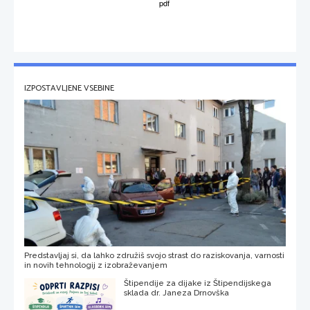
IZPOSTAVLJENE VSEBINE
Predstavljaj si, da lahko združiš svojo strast do raziskovanja, varnosti
in novih tehnologij z izobraževanjem
Štipendije za dijake iz Štipendijskega
sklada dr. Janeza Drnovška