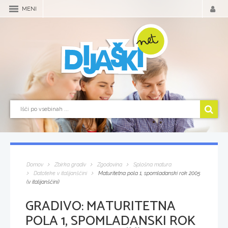
MENI
Domov
Zbirka gradiv
Zgodovina
Splošna matura
Datoteke v italijanščini
Maturitetna pola 1, spomladanski rok 2005
(v italijanščini)
GRADIVO:
MATURITETNA
POLA 1, SPOMLADANSKI ROK