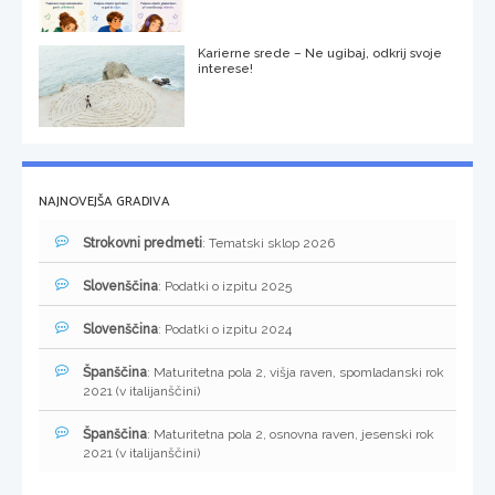
Karierne srede – Ne ugibaj, odkrij svoje
interese!
NAJNOVEJŠA GRADIVA
Strokovni predmeti
: Tematski sklop 2026
Slovenščina
: Podatki o izpitu 2025
Slovenščina
: Podatki o izpitu 2024
Španščina
: Maturitetna pola 2, višja raven, spomladanski rok
2021 (v italijanščini)
Španščina
: Maturitetna pola 2, osnovna raven, jesenski rok
2021 (v italijanščini)