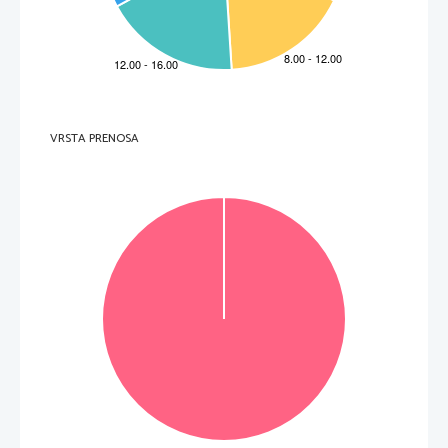
3. 
Il periodo augusteo fu contrassegnato da numerose riforme amministrative, militari, economiche, 
politiche e sociali che migliorarono decisamente il funzionamento dello stato. Tra i provvedimenti 
elencati sotto, cerchiate le lettere davanti a quei tre che furono emanati da Augusto. 
       (3 punti) 
A 
il numero dei senatori fu ridotto a 600 
B 
viene introdotto il calmiere dei prezzi (maximum) 
VRSTA PRENOSA
C 
viene concessa libertà di culto ai cristiani 
D 
accanto all’esercito regolare viene istituito quello ausiliare 
E 
il potere dell’imperatore è condiviso da quattro uomini (tetrarchia) 
F 
le province sono suddivise in senatorie ed imperiali 