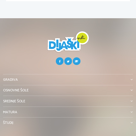
GRADIVA
OSNOVNE ŠOLE
SREDNJE ŠOLE
MATURA
ŠTUDIJ