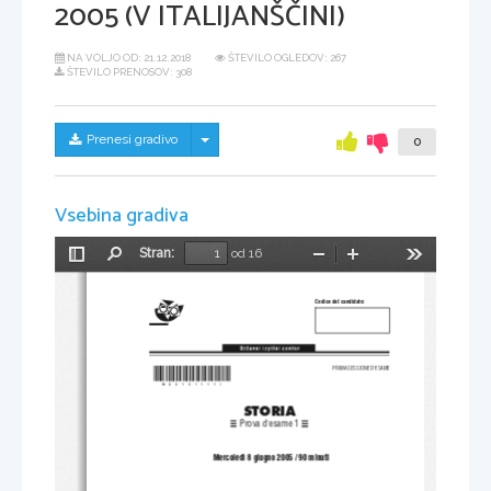
2005 (V ITALIJANŠČINI)
NA VOLJO OD:
21.12.2018
ŠTEVILO OGLEDOV: 267
ŠTEVILO PRENOSOV: 308
Skrij/prikaži meni
Prenesi gradivo
0
Vsebina gradiva
Stran:
od 16
Preklopi
Najdi
Pomanjšaj
Povečaj
Orodja
stransko
vrstico
Codice del candidato:
*M05151111I*
PRIMA SESSIONE D'ESAME
STORIA
Prova d'esame 1
 Mercoledì 8 giugno 2005 / 90 minuti