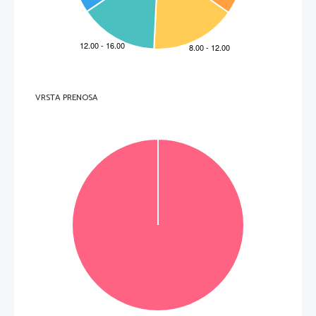
quello del conte di Cavour, che si rivelò essere il più fattibile. 
2.1.    Con quale nome è passato alla storia il 
periodo durante il quale l'Italia conseguì 
l'unificazione? 
2.2.    Con l'aiuto della figura 1, contenuta 
nell'allegato a colori, elencate quattro stati 
esistenti sul suolo italiano prima 
dell'unificazione. 
(2 punti)
Figura 1: Monumento celebrativo dell'unità 
d'Italia a Roma  
(Fonte: http://sl.wikipedia.org/wiki/. Consultato il:  
12. 2. 2013.) 
VRSTA PRENOSA