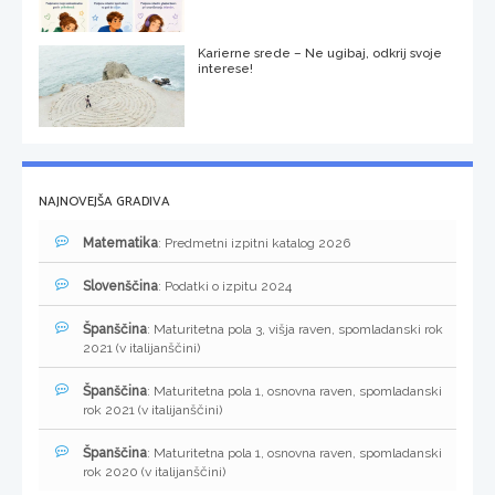
Karierne srede – Ne ugibaj, odkrij svoje
interese!
NAJNOVEJŠA GRADIVA
Matematika
: Predmetni izpitni katalog 2026
Slovenščina
: Podatki o izpitu 2024
Španščina
: Maturitetna pola 3, višja raven, spomladanski rok
2021 (v italijanščini)
Španščina
: Maturitetna pola 1, osnovna raven, spomladanski
rok 2021 (v italijanščini)
Španščina
: Maturitetna pola 1, osnovna raven, spomladanski
rok 2020 (v italijanščini)