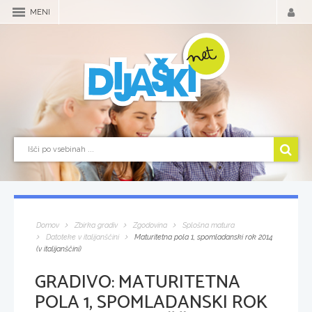
MENI
Domov
Zbirka gradiv
Zgodovina
Splošna matura
Datoteke v italijanščini
Maturitetna pola 1, spomladanski rok 2014
(v italijanščini)
GRADIVO:
MATURITETNA
POLA 1, SPOMLADANSKI ROK