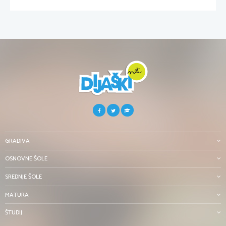
GRADIVA
OSNOVNE ŠOLE
SREDNJE ŠOLE
MATURA
ŠTUDIJ