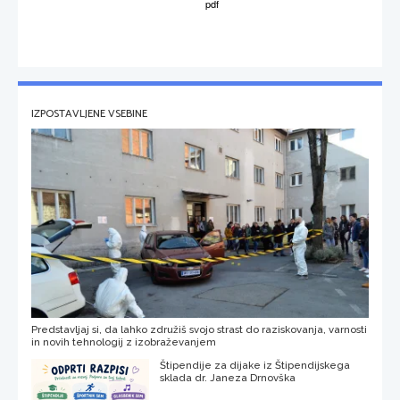
IZPOSTAVLJENE VSEBINE
Predstavljaj si, da lahko združiš svojo strast do raziskovanja, varnosti
in novih tehnologij z izobraževanjem
Štipendije za dijake iz Štipendijskega
sklada dr. Janeza Drnovška