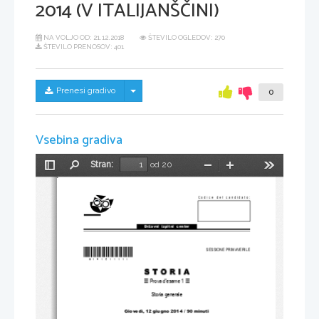
2014 (V ITALIJANŠČINI)
NA VOLJO OD:
21.12.2018
ŠTEVILO OGLEDOV: 270
ŠTEVILO PRENOSOV: 401
Skrij/prikaži meni
Prenesi gradivo
0
Vsebina gradiva
Stran:
od 20
Preklopi
Najdi
Pomanjšaj
Povečaj
Orodja
stransko
vrstico
Codice del candidato:
Državni  izpitni  center
*M14151111I* 
SESSIONE PRIMAVERILE
Prova d'esame 1
Storia generale 
Giovedì, 12 giugno 
2014 / 90 minuti