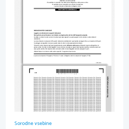
Materiali e sussidi consentiti:
Al candidato è consentito l'uso della penna stilografica o della penna a sfera. 
Al candidato viene consegnata una scheda di valutazione.
La prova d'esame comprende un allegato a colori.
MATURITÀ GENERALE
INDICAZIONI PER I CANDIDATI
Leggete con attenzione 
le seguenti indicazioni.
Non aprite la prova d'esame e non iniziate a svo
lgerla prima del via dell'insegnante preposto. 
Incollate o scrivete il vostro numero di codice negli s
pazi appositi su questa pagina in alto a destra e sulla scheda di 
valutazione. 
La prova d'esame si compone di 25 quesiti, risolvendo corretta
mente i quali potete conseguire fino a un massimo di 60 punti. 
Il punteggio conseguibile in cias
cun quesito viene di volta in volta espressamente indicato. 
Scrivete le vostre risposte negli spazi appositamente previsti 
all'interno della prova
utilizzando la penna stilografica o la 
penna a sfera. Scrivete in modo leggibile: in caso di errore, tr
acciate un segno sulla risposta sco
rretta e scrivete accanto ad
essa quella corretta. Alle risposte e alle correzi
oni scritte in modo illeggibile verranno assegnati 0 punti.
Abbiate fiducia in voi stessi e nelle vostre capacità. Vi auguriamo buon lavoro.
La prova si compone di 16 pagine (1-16) di cui 1 vuota.
L'allegato a colori si compone di 4 pagine (17-20).
© RIC 2014
*M14151111I02*
2/20 
Scientia  Est  Potentia  Scientia  Est  Po
tentia  Scientia  Est  Potentia  Scientia
  Est  Potentia  Scientia  Est  Potentia
Scientia  Est  Potentia  Scientia  Est  Po
tentia  Scientia  Est  Potentia  Scientia
  Est  Potentia  Scientia  Est  Potentia
Scientia  Est  Potentia  Scientia  Est  Po
tentia  Scientia  Est  Potentia  Scientia
  Est  Potentia  Scientia  Est  Potentia
Scientia  Est  Potentia  Scientia  Est  Po
tentia  Scientia  Est  Potentia  Scientia
  Est  Potentia  Scientia  Est  Potentia
Scientia  Est  Potentia  Scientia  Est  Po
tentia  Scientia  Est  Potentia  Scientia
  Est  Potentia  Scientia  Est  Potentia
Scientia  Est  Potentia  Scientia  Est  Po
tentia  Scientia  Est  Potentia  Scientia
  Est  Potentia  Scientia  Est  Potentia
Scientia  Est  Potentia  Scientia  Est  Po
tentia  Scientia  Est  Potentia  Scientia
  Est  Potentia  Scientia  Est  Potentia
Scientia  Est  Potentia  Scientia  Est  Po
tentia  Scientia  Est  Potentia  Scientia
  Est  Potentia  Scientia  Est  Potentia
Scientia  Est  Potentia  Scientia  Est  Po
tentia  Scientia  Est  Potentia  Scientia
  Est  Potentia  Scientia  Est  Potentia
Scientia  Est  Potentia  Scientia  Est  Po
tentia  Scientia  Est  Potentia  Scientia
  Est  Potentia  Scientia  Est  Potentia
Scientia  Est  Potentia  Scientia  Est  Po
tentia  Scientia  Est  Potentia  Scientia
  Est  Potentia  Scientia  Est  Potentia
Scientia  Est  Potentia  Scientia  Est  Po
tentia  Scientia  Est  Potentia  Scientia
  Est  Potentia  Scientia  Est  Potentia
Scientia  Est  Potentia  Scientia  Est  Po
tentia  Scientia  Est  Potentia  Scientia
  Est  Potentia  Scientia  Est  Potentia
Scientia  Est  Potentia  Scientia  Est  Po
tentia  Scientia  Est  Potentia  Scientia
  Est  Potentia  Scientia  Est  Potentia
Scientia  Est  Potentia  Scientia  Est  Po
tentia  Scientia  Est  Potentia  Scientia
  Est  Potentia  Scientia  Est  Potentia
Scientia  Est  Potentia  Scientia  Est  Po
tentia  Scientia  Est  Potentia  Scientia
  Est  Potentia  Scientia  Est  Potentia
Scientia  Est  Potentia  Scientia  Est  Po
tentia  Scientia  Est  Potentia  Scientia
  Est  Potentia  Scientia  Est  Potentia
Scientia  Est  Potentia  Scientia  Est  Po
tentia  Scientia  Est  Potentia  Scientia
  Est  Potentia  Scientia  Est  Potentia
Scientia  Est  Potentia  Scientia  Est  Po
tentia  Scientia  Est  Potentia  Scientia
  Est  Potentia  Scientia  Est  Potentia
Scientia  Est  Potentia  Scientia  Est  Po
tentia  Scientia  Est  Potentia  Scientia
  Est  Potentia  Scientia  Est  Potentia
Scientia  Est  Potentia  Scientia  Est  Po
tentia  Scientia  Est  Potentia  Scientia
  Est  Potentia  Scientia  Est  Potentia
Scientia  Est  Potentia  Scientia  Est  Po
tentia  Scientia  Est  Potentia  Scientia
  Est  Potentia  Scientia  Est  Potentia
Scientia  Est  Potentia  Scientia  Est  Po
tentia  Scientia  Est  Potentia  Scientia
  Est  Potentia  Scientia  Est  Potentia
Scientia  Est  Potentia  Scientia  Est  Po
tentia  Scientia  Est  Potentia  Scientia
  Est  Potentia  Scientia  Est  Potentia
Scientia  Est  Potentia  Scientia  Est  Po
tentia  Scientia  Est  Potentia  Scientia
  Est  Potentia  Scientia  Est  Potentia
Scientia  Est  Potentia  Scientia  Est  Po
tentia  Scientia  Est  Potentia  Scientia
  Est  Potentia  Scientia  Est  Potentia
Scientia  Est  Potentia  Scientia  Est  Po
tentia  Scientia  Est  Potentia  Scientia
  Est  Potentia  Scientia  Est  Potentia
Scientia  Est  Potentia  Scientia  Est  Po
tentia  Scientia  Est  Potentia  Scientia
  Est  Potentia  Scientia  Est  Potentia
Scientia  Est  Potentia  Scientia  Est  Po
tentia  Scientia  Est  Potentia  Scientia
  Est  Potentia  Scientia  Est  Potentia
Scientia  Est  Potentia  Scientia  Est  Po
tentia  Scientia  Est  Potentia  Scientia
  Est  Potentia  Scientia  Est  Potentia
Scientia  Est  Potentia  Scientia  Est  Po
tentia  Scientia  Est  Potentia  Scientia
  Est  Potentia  Scientia  Est  Potentia
Scientia  Est  Potentia  Scientia  Est  Po
tentia  Scientia  Est  Potentia  Scientia
  Est  Potentia  Scientia  Est  Potentia
Scientia  Est  Potentia  Scientia  Est  Po
tentia  Scientia  Est  Potentia  Scientia
  Est  Potentia  Scientia  Est  Potentia
Sorodne vsebine
Scientia  Est  Potentia  Scientia  Est  Po
tentia  Scientia  Est  Potentia  Scientia
  Est  Potentia  Scientia  Est  Potentia
Scientia  Est  Potentia  Scientia  Est  Po
tentia  Scientia  Est  Potentia  Scientia
  Est  Potentia  Scientia  Est  Potentia
Scientia  Est  Potentia  Scientia  Est  Po
tentia  Scientia  Est  Potentia  Scientia
  Est  Potentia  Scientia  Est  Potentia
Scientia  Est  Potentia  Scientia  Est  Po
tentia  Scientia  Est  Potentia  Scientia
  Est  Potentia  Scientia  Est  Potentia
Scientia  Est  Potentia  Scientia  Est  Po
tentia  Scientia  Est  Potentia  Scientia
  Est  Potentia  Scientia  Est  Potentia
Scientia  Est  Potentia  Scientia  Est  Po
tentia  Scientia  Est  Potentia  Scientia
  Est  Potentia  Scientia  Est  Potentia
Scientia  Est  Potentia  Scientia  Est  Po
tentia  Scientia  Est  Potentia  Scientia
  Est  Potentia  Scientia  Est  Potentia