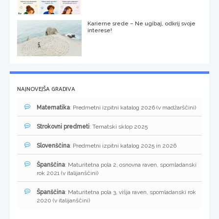
Karierne srede – Ne ugibaj, odkrij svoje
interese!
NAJNOVEJŠA GRADIVA
Matematika
: Predmetni izpitni katalog 2026 (v madžarščini)
Strokovni predmeti
: Tematski sklop 2025
Slovenščina
: Predmetni izpitni katalog 2025 in 2026
Španščina
: Maturitetna pola 2, osnovna raven, spomladanski
rok 2021 (v italijanščini)
Španščina
: Maturitetna pola 3, višja raven, spomladanski rok
2020 (v italijanščini)