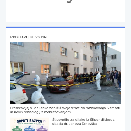
IZPOSTAVLJENE VSEBINE
Predstavljaj si, da lahko združiš svojo strast do raziskovanja, varnosti
in novih tehnologij z izobraževanjem
Štipendije za dijake iz Štipendijskega
sklada dr. Janeza Drnovška