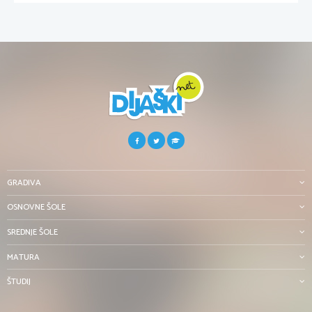
GRADIVA
OSNOVNE ŠOLE
SREDNJE ŠOLE
MATURA
ŠTUDIJ