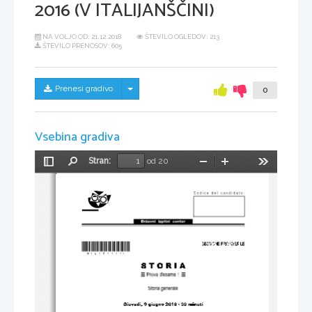
2016 (V ITALIJANŠČINI)
NA VOLJO OD:
21.12.2018
ŠTEVILO OGLEDOV: 213
ŠTEVILO PRENOSOV: 605
Skrij/prikaži meni
Prenesi gradivo
0
Vsebina gradiva
Stran:
od 20
Preklopi
Najdi
Pomanjšaj
Povečaj
Orodja
stransko
vrstico
*M16151111I*