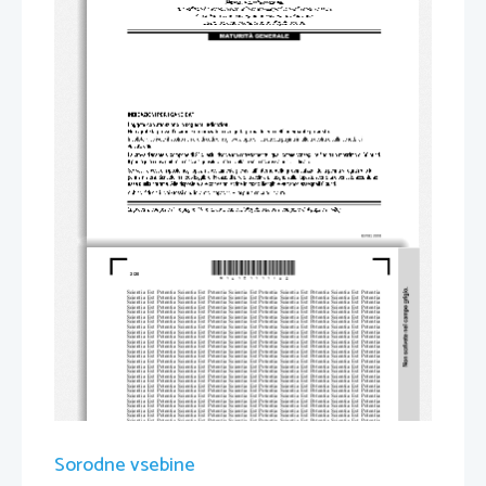
*M16151111I02*
2/20 
Scientia  Est  Potentia  Scientia  Est  Po
tentia  Scientia  Est  Potentia  Scientia
  Est  Potentia  Scientia  Est  Potentia
Scientia  Est  Potentia  Scientia  Est  Po
tentia  Scientia  Est  Potentia  Scientia
  Est  Potentia  Scientia  Est  Potentia
Scientia  Est  Potentia  Scientia  Est  Po
tentia  Scientia  Est  Potentia  Scientia
  Est  Potentia  Scientia  Est  Potentia
Scientia  Est  Potentia  Scientia  Est  Po
tentia  Scientia  Est  Potentia  Scientia
  Est  Potentia  Scientia  Est  Potentia
Scientia  Est  Potentia  Scientia  Est  Po
tentia  Scientia  Est  Potentia  Scientia
  Est  Potentia  Scientia  Est  Potentia
Scientia  Est  Potentia  Scientia  Est  Po
tentia  Scientia  Est  Potentia  Scientia
  Est  Potentia  Scientia  Est  Potentia
Scientia  Est  Potentia  Scientia  Est  Po
tentia  Scientia  Est  Potentia  Scientia
  Est  Potentia  Scientia  Est  Potentia
Scientia  Est  Potentia  Scientia  Est  Po
tentia  Scientia  Est  Potentia  Scientia
  Est  Potentia  Scientia  Est  Potentia
Scientia  Est  Potentia  Scientia  Est  Po
tentia  Scientia  Est  Potentia  Scientia
  Est  Potentia  Scientia  Est  Potentia
Scientia  Est  Potentia  Scientia  Est  Po
tentia  Scientia  Est  Potentia  Scientia
  Est  Potentia  Scientia  Est  Potentia
Scientia  Est  Potentia  Scientia  Est  Po
tentia  Scientia  Est  Potentia  Scientia
  Est  Potentia  Scientia  Est  Potentia
Scientia  Est  Potentia  Scientia  Est  Po
tentia  Scientia  Est  Potentia  Scientia
  Est  Potentia  Scientia  Est  Potentia
Scientia  Est  Potentia  Scientia  Est  Po
tentia  Scientia  Est  Potentia  Scientia
  Est  Potentia  Scientia  Est  Potentia
Scientia  Est  Potentia  Scientia  Est  Po
tentia  Scientia  Est  Potentia  Scientia
  Est  Potentia  Scientia  Est  Potentia
Scientia  Est  Potentia  Scientia  Est  Po
tentia  Scientia  Est  Potentia  Scientia
  Est  Potentia  Scientia  Est  Potentia
Scientia  Est  Potentia  Scientia  Est  Po
tentia  Scientia  Est  Potentia  Scientia
  Est  Potentia  Scientia  Est  Potentia
Scientia  Est  Potentia  Scientia  Est  Po
tentia  Scientia  Est  Potentia  Scientia
  Est  Potentia  Scientia  Est  Potentia
Scientia  Est  Potentia  Scientia  Est  Po
tentia  Scientia  Est  Potentia  Scientia
  Est  Potentia  Scientia  Est  Potentia
Scientia  Est  Potentia  Scientia  Est  Po
tentia  Scientia  Est  Potentia  Scientia
  Est  Potentia  Scientia  Est  Potentia
Scientia  Est  Potentia  Scientia  Est  Po
tentia  Scientia  Est  Potentia  Scientia
  Est  Potentia  Scientia  Est  Potentia
Scientia  Est  Potentia  Scientia  Est  Po
tentia  Scientia  Est  Potentia  Scientia
  Est  Potentia  Scientia  Est  Potentia
Scientia  Est  Potentia  Scientia  Est  Po
tentia  Scientia  Est  Potentia  Scientia
  Est  Potentia  Scientia  Est  Potentia
Scientia  Est  Potentia  Scientia  Est  Po
tentia  Scientia  Est  Potentia  Scientia
  Est  Potentia  Scientia  Est  Potentia
Scientia  Est  Potentia  Scientia  Est  Po
tentia  Scientia  Est  Potentia  Scientia
  Est  Potentia  Scientia  Est  Potentia
Scientia  Est  Potentia  Scientia  Est  Po
tentia  Scientia  Est  Potentia  Scientia
  Est  Potentia  Scientia  Est  Potentia
Scientia  Est  Potentia  Scientia  Est  Po
tentia  Scientia  Est  Potentia  Scientia
  Est  Potentia  Scientia  Est  Potentia
Scientia  Est  Potentia  Scientia  Est  Po
tentia  Scientia  Est  Potentia  Scientia
  Est  Potentia  Scientia  Est  Potentia
Scientia  Est  Potentia  Scientia  Est  Po
tentia  Scientia  Est  Potentia  Scientia
  Est  Potentia  Scientia  Est  Potentia
Scientia  Est  Potentia  Scientia  Est  Po
tentia  Scientia  Est  Potentia  Scientia
  Est  Potentia  Scientia  Est  Potentia
Scientia  Est  Potentia  Scientia  Est  Po
tentia  Scientia  Est  Potentia  Scientia
  Est  Potentia  Scientia  Est  Potentia
Scientia  Est  Potentia  Scientia  Est  Po
tentia  Scientia  Est  Potentia  Scientia
  Est  Potentia  Scientia  Est  Potentia
Scientia  Est  Potentia  Scientia  Est  Po
tentia  Scientia  Est  Potentia  Scientia
  Est  Potentia  Scientia  Est  Potentia
Scientia  Est  Potentia  Scientia  Est  Po
tentia  Scientia  Est  Potentia  Scientia
  Est  Potentia  Scientia  Est  Potentia
Sorodne vsebine
Scientia  Est  Potentia  Scientia  Est  Po
tentia  Scientia  Est  Potentia  Scientia
  Est  Potentia  Scientia  Est  Potentia
Scientia  Est  Potentia  Scientia  Est  Po
tentia  Scientia  Est  Potentia  Scientia
  Est  Potentia  Scientia  Est  Potentia
Scientia  Est  Potentia  Scientia  Est  Po
tentia  Scientia  Est  Potentia  Scientia
  Est  Potentia  Scientia  Est  Potentia
Scientia  Est  Potentia  Scientia  Est  Po
tentia  Scientia  Est  Potentia  Scientia
  Est  Potentia  Scientia  Est  Potentia
Scientia  Est  Potentia  Scientia  Est  Po
tentia  Scientia  Est  Potentia  Scientia
  Est  Potentia  Scientia  Est  Potentia
Scientia  Est  Potentia  Scientia  Est  Po
tentia  Scientia  Est  Potentia  Scientia
  Est  Potentia  Scientia  Est  Potentia
Scientia  Est  Potentia  Scientia  Est  Po
tentia  Scientia  Est  Potentia  Scientia
  Est  Potentia  Scientia  Est  Potentia