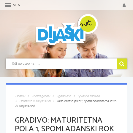
MENI
Domov
Zbirka gradiv
Zgodovina
Splošna matura
Datoteke v italijanščini
Maturitetna pola 1, spomladanski rok 2016
(v italijanščini)
GRADIVO:
MATURITETNA
POLA 1, SPOMLADANSKI ROK