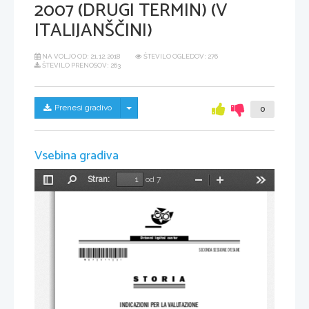
2007 (DRUGI TERMIN) (V
ITALIJANŠČINI)
NA VOLJO OD:
21.12.2018
ŠTEVILO OGLEDOV: 276
ŠTEVILO PRENOSOV: 263
Skrij/prikaži meni
Prenesi gradivo
0
Vsebina gradiva
Stran:
od 7
Preklopi
Najdi
Pomanjšaj
Povečaj
Orodja
stransko
vrstico
Državni  izpitni  center
*M07251123I*
SECONDA SESSIONE D'ESAME
STORIA
INDICAZIONI PER LA VALUTAZIONE