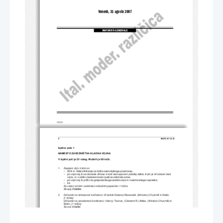
Venerdì, 31 agosto 2007
MATURITÀ GENERALE
© RIC 2007
2 
M072-511-2-3I 
Izpitna pola 1  
NAMESTO ZAVEZNIŠTVA HLADNA VOJNA 
V izpitni poli je 25 nalog. Možnih je 60 to
č
k. 
1. 
Zapisani cilji v listini so:
–   ZDA in Velika Britanija ne želita ozemeljskega pove
č
anja, 
–   po vojni naj bi se obnovile države in tudi samoupravni položaj dežel, ki jim je bil odvzet med 
vojno, in o obliki vladavine bodo ljudstva odlo
č
ala sama, 
–   po vojni naj bi prišlo do gospodarskega sodelovanja in vsestranskega napredka 
        –        itd.        
Za vsako od treh vsebinsko smiselnih pojasnitev 1 to
č
ka. 
        Skupaj        
3 to
č
ke
.  
2. 
Državniki na teheranski konferenci: 
(Franklin Delano) Roosevelt, (W
inston) Churchill in Stalin.  
(1 to
č
ka) 
Državniki na potsdamski konferenci:
 (Harry) Truman, (Clement R.) 
Attlee, (Winston Churchill) in 
Stalin. 
(1 to
č
ka)
        Skupaj        
2 to
č
ki
. 
3. 
Sklepi jaltske konference: 
–   razdelitev   Nem
č
ije na štiri okupacijske cone, 
–   SZ naj bi dobila 10 milijard ameriških dolarjev odškodnine, 
–   SZ so obljubili za vojno napoved Japonski Port Arthur, Kurilske otoke in Južni Sahalin, 