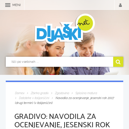
MENI
Domov
Zbirka gradiv
Zgodovina
Splošna matura
Datoteke v italijanščini
Navodila za ocenjevanje, jesenski rok 2007
(drugi termin) (v italijanščini)
GRADIVO:
NAVODILA ZA
OCENJEVANJE, JESENSKI ROK