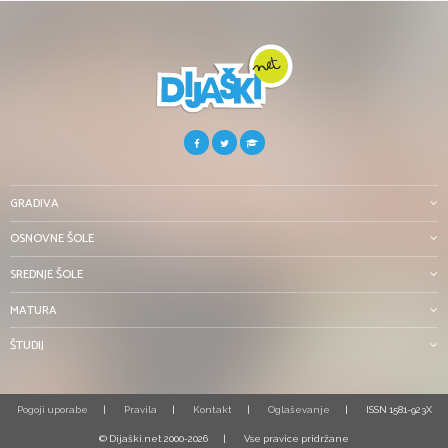
GRADIVA
OSNOVNE ŠOLE
SREDNJE ŠOLE
MATURA
ŠTUDIJ
Pogoji uporabe
Pravila
Kontakt
Oglaševanje
ISSN 1581-923X
© Dijaški.net 2000-2026
Vse pravice pridržane