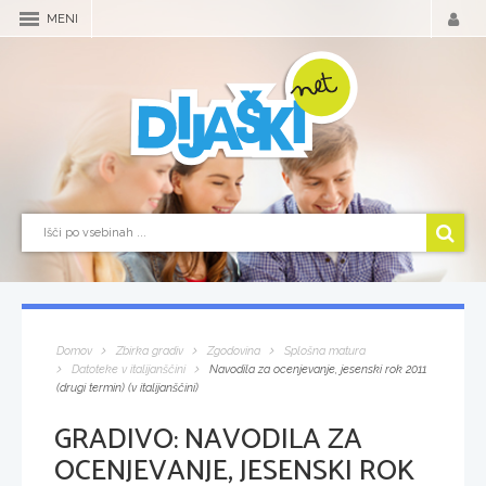
MENI
Domov
Zbirka gradiv
Zgodovina
Splošna matura
Datoteke v italijanščini
Navodila za ocenjevanje, jesenski rok 2011
(drugi termin) (v italijanščini)
GRADIVO:
NAVODILA ZA
OCENJEVANJE, JESENSKI ROK