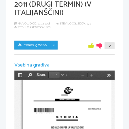
2011 (DRUGI TERMIN) (V
ITALIJANŠČINI)
NA VOLJO OD:
21.12.2018
ŠTEVILO OGLEDOV: 271
ŠTEVILO PRENOSOV: 266
Skrij/prikaži meni
Prenesi gradivo
0
Vsebina gradiva
Stran:
od 7
Preklopi
Najdi
Pomanjšaj
Povečaj
Orodja
stransko
vrstico
Državni  izpitni  center
*M11251123I*
SESSIONE AUTUNNALE
STORIA
INDICAZIONI PER LA VALUTAZIONE