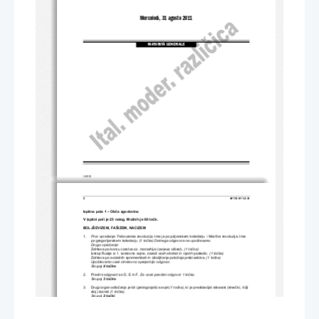
Mercoledì, 31 agosto 2011
MATURITÀ GENERALE
© RIC 2011
2 
M112-511-2-3I 
Izpitna pola 1 – Ob
č
a zgodovina 
V izpitni poli je 25 nalog. Možnih je 60 to
č
k. 
BOLJŠEVIZEM, FAŠIZEM, NACIZEM  
1. 
Prvo vprašanje:
 Februarska revolucija. Ime je
 po julijanskem koledarju. / Mar
č
na revolucija. Ime 
po gregorijanskem koledarju. 
(1 to
č
ka) Delnega odgovora ne upoštevamo. 
Drugo vprašanje:
Zahteva po koncu carstva oz. monarhije (carjeva oblast). 
(1 to
č
ka)
Izstop Rusije iz 1. svetovne vojne, 
zaradi vseh strahot in njenih posledic. 
(1 to
č
ka) 
Zahteva po socialnih spremembah in izboljšanje položaja prebivalstva. 
(1 to
č
ka) 
Upoštevamo vsak strokovno sprejemljiv odgovor.
Skupaj 
4 to
č
ke
. 
2.     Pravilni odgovori so D, E in F. 
Za vsak pravilen odgovor 1 to
č
ka. 
        Skupaj        
3 to
č
ke
. 
3.     Drugi organ odlo
č
anja je bil (petrograjski) sovjet 
(1 to
č
ka)
, ki je predstavljal delavski (kme
č
ki, nižji 
sloj) razred 
(1 to
č
ka). 
        Skupaj        
2 to
č
ki
. 
4.     Lenin je imel negativno stališ
č
e do 1. svetovne vojne, ker je ta imperialisti
č
na in nepotrebna  
(1 to
č
ka)
. Oblast morata v drugi etapi revolu
cije prevzeti proletariat in kme
č
ki sloj 
(1 to
č
ka)
. 
Lenin ima odklonilen odnos do parlamentarne republike 
(1 to
č
ka)
 in se zavzema za sovjetsko 
republiko (republiko delavskih, dninarskih in kme
č
kih odposlancev) 
(1 to
č
ka)
. 