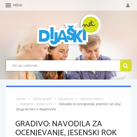
MENI
Domov
Zbirka gradiv
Zgodovina
Splošna matura
Datoteke v italijanščini
Navodila za ocenjevanje, jesenski rok 2014
(drugi termin) (v italijanščini)
GRADIVO:
NAVODILA ZA
OCENJEVANJE, JESENSKI ROK