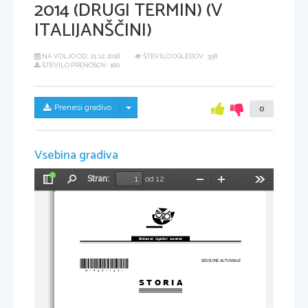
2014 (DRUGI TERMIN) (V
ITALIJANŠČINI)
NA VOLJO OD:
21.12.2018
ŠTEVILO OGLEDOV: 358
ŠTEVILO PRENOSOV: 160
Skrij/prikaži meni
Prenesi gradivo
0
Vsebina gradiva
Stran:
od 12
Preklopi
Najdi
Pomanjšaj
Povečaj
Orodja
stransko
vrstico
Državni  izpitni  center
SESSIONE AUTUNNALE
*M14251123I*
S T O R I A