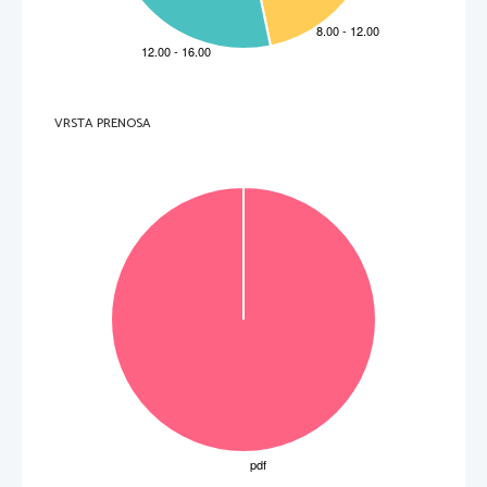
1

Dokaz tega popuščanja je Münchenski 
sporazum.
1

Avgusta 1939 je bil podpisan prijateljski 
sporazum med Hitlerjem in Stalinom 
(Ribbentrop-
Molotov), ki je govoril o 
medsebojnem nenapadanju teh dveh držav, v
tajnem delu pogodbe pa je določal razdelitev 
vzhodne Evrope.
1

Posledica tega sporazuma je, da je Poljska 
septembra razdeljena med SZ in Nemčijo (v 
skladu z dogovorom).
Skupaj
5
Naloga
Točke
Rešitev
Dodatna navodila
10

1
Lebensborn
je organizacija, katere osnovni cilj 
je bil skrbeti za oplojevanje in razplojevanje 
VRSTA PRENOSA
čiste arijske rase. Imela je mrežo porodnišnic, 
vzgajala otroke, organizirala rojevanje za 
primerne nosečnice v Nemčiji, sodelovala pri 
razporejanju desettisočev »ustrezni
h« po 
Evropi ugrabljenih otrok 
v zavode ali k nemškim 
družinam ...

1
»Dokončna rešitev« judovskega vprašanja, ki 
ga želijo uresničit z uničevalnimi taborišči
...
Skupaj
2