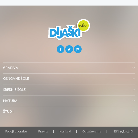
GRADIVA
OSNOVNE ŠOLE
SREDNJE ŠOLE
MATURA
ŠTUDIJ
Pogoji uporabe
Pravila
Kontakt
Oglaševanje
ISSN 1581-923X