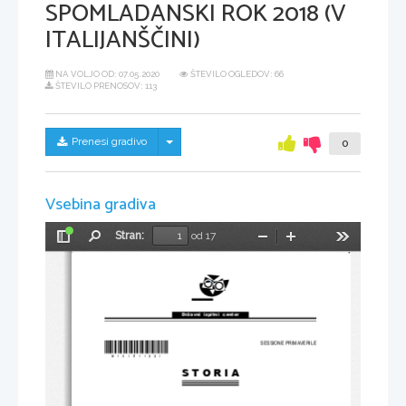
SPOMLADANSKI ROK 2018 (V
ITALIJANŠČINI)
NA VOLJO OD:
07.05.2020
ŠTEVILO OGLEDOV: 66
ŠTEVILO PRENOSOV: 113
Skrij/prikaži meni
Prenesi gradivo
0
Vsebina gradiva
Stran:
od 17
Preklopi
Najdi
Pomanjšaj
Povečaj
Orodja
stransko
vrstico
Državni  izpitni  center
SESSIONE PRIMAVERILE
*M18151133I*
S T O R I A