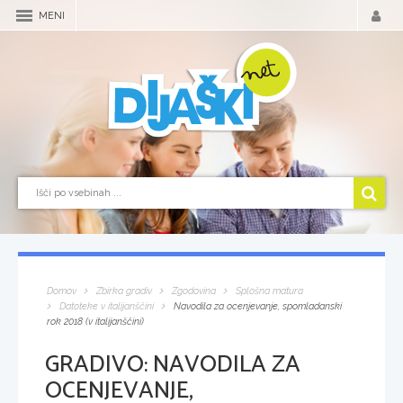
MENI
Domov
Zbirka gradiv
Zgodovina
Splošna matura
Datoteke v italijanščini
Navodila za ocenjevanje, spomladanski
rok 2018 (v italijanščini)
GRADIVO:
NAVODILA ZA
OCENJEVANJE,