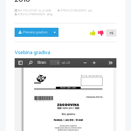
NA VOLJO OD:
21.12.2018
ŠTEVILO OGLEDOV: 512
ŠTEVILO PRENOSOV: 1629
Skrij/prikaži meni
Prenesi gradivo
+5
Vsebina gradiva
Stran:
od 16
Preklopi
Najdi
Pomanjšaj
Povečaj
Orodja
stransko
vrstico
Šifra  kandidata:
Državni  izpitni  center
*M10151111*
SPOMLADANSKI IZPITNI ROK
ZGODOVINA
Izpitna pola 1
Obča zgodovina
Ponedeljek, 7. junij 2010 / 90 minut
Dovoljeno gradivo in pripomočki:
Kandidat prinese nalivno pero ali kemični svinčnik.
Kandidat dobi dva ocenjevalna obrazca.