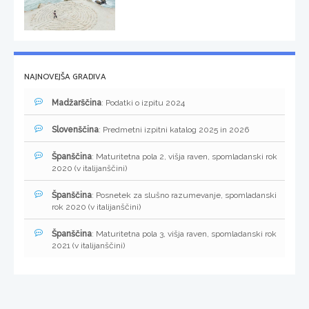
NAJNOVEJŠA GRADIVA
Madžarščina
: Podatki o izpitu 2024
Slovenščina
: Predmetni izpitni katalog 2025 in 2026
Španščina
: Maturitetna pola 2, višja raven, spomladanski rok
2020 (v italijanščini)
Španščina
: Posnetek za slušno razumevanje, spomladanski
rok 2020 (v italijanščini)
Španščina
: Maturitetna pola 3, višja raven, spomladanski rok
2021 (v italijanščini)