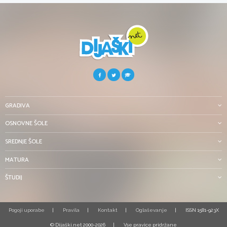
GRADIVA
OSNOVNE ŠOLE
SREDNJE ŠOLE
MATURA
ŠTUDIJ
Pogoji uporabe
Pravila
Kontakt
Oglaševanje
ISSN 1581-923X
© Dijaški.net 2000-2026
Vse pravice pridržane