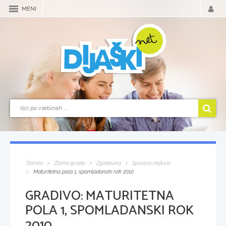
MENI
Domov
Zbirka gradiv
Zgodovina
Splošna matura
Maturitetna pola 1, spomladanski rok 2010
GRADIVO:
MATURITETNA
POLA 1, SPOMLADANSKI ROK
2010