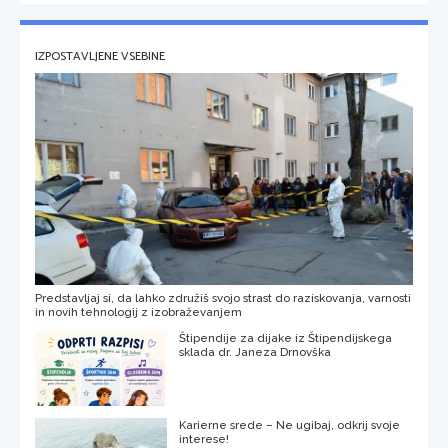
IZPOSTAVLJENE VSEBINE
Predstavljaj si, da lahko združiš svojo strast do raziskovanja, varnosti
in novih tehnologij z izobraževanjem
Štipendije za dijake iz Štipendijskega
sklada dr. Janeza Drnovška
Karierne srede – Ne ugibaj, odkrij svoje
interese!