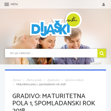
MENI
Domov
Zbirka gradiv
Zgodovina
Splošna matura
Maturitetna pola 1, spomladanski rok 2018
GRADIVO:
MATURITETNA
POLA 1, SPOMLADANSKI ROK
2018