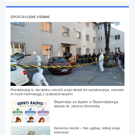
IZPOSTAVLJENE VSEBINE
Predstavljaj si, da lahko združiš svojo strast do raziskovanja, varnosti
in novih tehnologij z izobraževanjem
Štipendije za dijake iz Štipendijskega
sklada dr. Janeza Drnovška
Karierne srede – Ne ugibaj, odkrij svoje
interese!