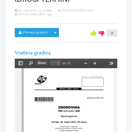
NA VOLJO OD:
21.12.2018
ŠTEVILO OGLEDOV: 647
ŠTEVILO PRENOSOV: 454
Skrij/prikaži meni
Prenesi gradivo
0
Vsebina gradiva
Stran:
od 16
Preklopi
Najdi
Pomanjšaj
Povečaj
Orodja
stransko
vrstico
Šifra kandidata:
Državni  izpitni  center
*M12251122*
JESENSKI IZPITNI ROK
Izpitna pola 2
Narodna zgodovina
Č
etrtek, 30. avgust 2012 / 90 minut
Dovoljeno gradivo in pripomo
č
ki:
Kandidat prinese nalivno pero ali kemi
č
ni svin
č
nik.
Kandidat dobi ocenjevalni obrazec.
Izpitni poli je priložena barvna priloga.