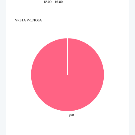
(Vir: Ravnihar, V., 1997: Mojega življenja po
t: spomini dr. Vladimirja Ravniharja, str.
 141. Oddelek za zgodovino Filozofske 
fakultete. Ljubljana) 
2.1.    Glede na zgornje besedilo iz spominov pravnika in politika Vladimirja Ravniharja pojasnite, 
kakšno politiko je uvedla osrednja vlada v Beogradu. 
2.2.    Glede na sliko 2 v Prilogi k Izpitni poli 2 pojasnite, kam je po stopnji razvitosti sodil 
slovenski del države in v 
č
em se je to izražalo. 
2.3.    Navedite vsaj še dvoje raznoterosti, ki so lo
č
evale narode, združene v Jugoslaviji. 
VRSTA PRENOSA
(3 to
č
ke) 