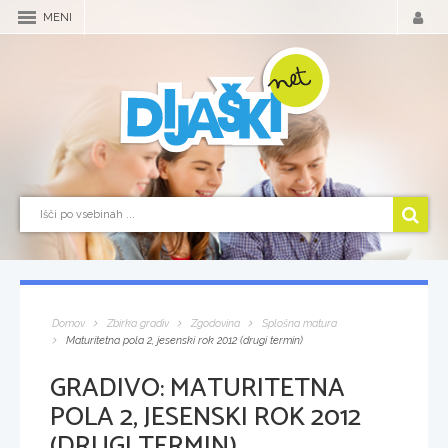
MENI
Domov
Zbirka gradiv
Zgodovina
Splošna matura
Maturitetna pola 2, jesenski rok 2012 (drugi termin)
GRADIVO:
MATURITETNA
POLA 2, JESENSKI ROK 2012
(DRUGI TERMIN)