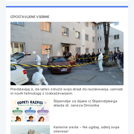
IZPOSTAVLJENE VSEBINE
Predstavljaj si, da lahko združiš svojo strast do raziskovanja, varnosti
in novih tehnologij z izobraževanjem
Štipendije za dijake iz Štipendijskega
sklada dr. Janeza Drnovška
Karierne srede – Ne ugibaj, odkrij svoje
interese!