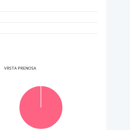
VRSTA PRENOSA
© Državni izpitni center
Vse pravice pridržane
.