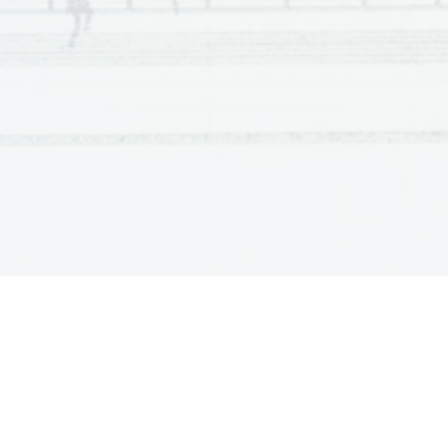
C
1
F
1

3
Skupaj
Naloga
Točke
Rešitev
4.1
1
tri od:
 pravica do svobode

pravica do življenja

pravica do iskanja sreče

 enakost (pred zakonom)

ideja o suverenosti ljudstva ...

4.2
1
dve od:
 neodvisnost od Velike Britanije

 pretrganje stikov z Veliko Britanijo

 uvedbo enakosti pred zakonom

oblikovanje vlade po volji ljudstva ...

4.3
1
ena od:
Deklaracija o človekovih in državljanskih 

pravicah
Deklaracija o pravicah človeka in državlj

3
Skupaj
Naloga
Točke
Rešitev
5
.1
1
ena 
od
:
finančna kriza v državi

prazna državna blagajna

poskus reformiranja davčnega sistema ..
