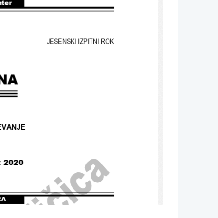
nter
JESENSKI IZPITNI ROK
NA
EVANJE
 
2020
RA