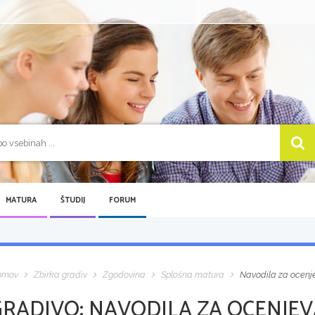
MATURA
ŠTUDIJ
FORUM
omov
Zbirka gradiv
Zgodovina
Splošna matura
Navodila za ocenjev
GRADIVO:
NAVODILA ZA OCENJEVA