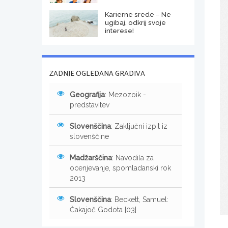
Karierne srede – Ne
ugibaj, odkrij svoje
interese!
ZADNJE OGLEDANA GRADIVA
Geografija
: Mezozoik -
predstavitev
Slovenščina
: Zaključni izpit iz
slovenščine
Madžarščina
: Navodila za
ocenjevanje, spomladanski rok
2013
Slovenščina
: Beckett, Samuel:
Čakajoč Godota [03]