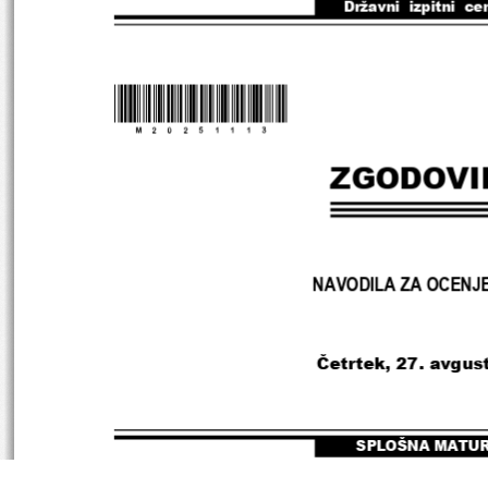
Državni  izpitni  ce
*
M20251113
*
ZGODOVI
NAVODILA ZA OCENJ
Četrtek
, 27
. 
avgust
SPLOŠNA MATU