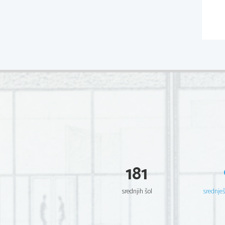
181
srednjih šol
srednje