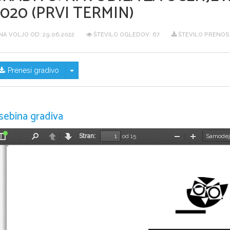
020 (PRVI TERMIN)
NA VOLJO OD:
29.06.2022
ŠTEVILO OGLEDOV: 67
ŠTEVILO PRENOSO
Skrij/prikaži meni
Prenesi gradivo
sebina gradiva
Stran:
od 15
Preklopi
Najdi
Nazaj
Naprej
Pomanjšaj
Povečaj
stransko
vrstico