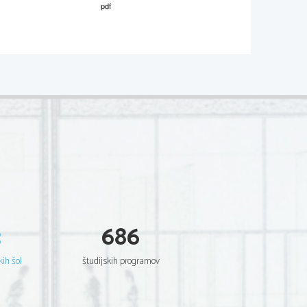
M202-
511-
1-3 
a
Dodatna navodila
Dodatna navodila
3
686
Za štiri pravilne rešitve 2 točki, 
za tri ali dve 1 točka.
kih šol
študijskih programov
Dodatna navodila