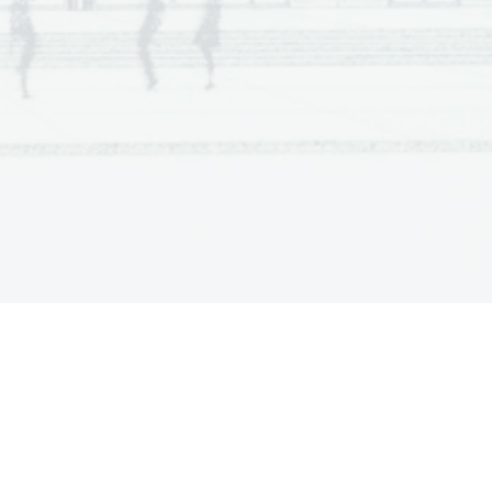
Dodatna navodila
ana
Dodatna navodila
.