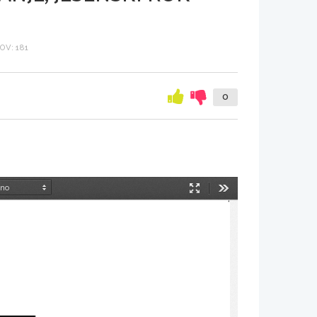
V: 181
0
Način
Orodja
predstavitve