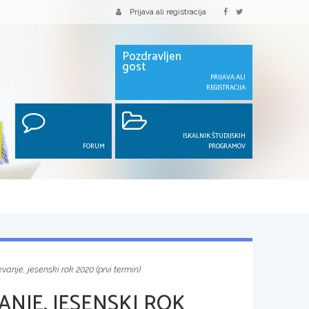
Prijava ali registracija
Pozdravljen
gost
PRIJAVA ALI
REGISTRACIJA
ISKALNIK ŠTUDIJSKIH
FORUM
PROGRAMOV
anje, jesenski rok 2020 (prvi termin)
NJE, JESENSKI ROK