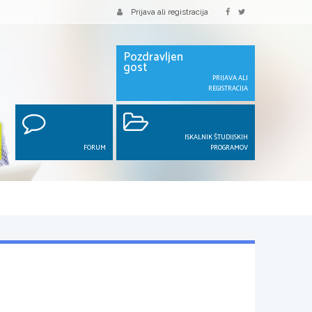
Prijava ali registracija
Pozdravljen
gost
PRIJAVA ALI
REGISTRACIJA
ISKALNIK ŠTUDIJSKIH
FORUM
PROGRAMOV