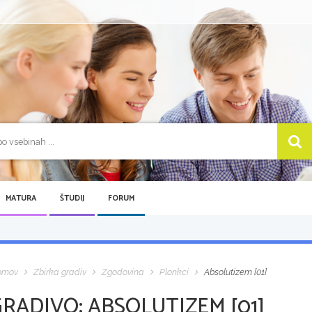
MATURA
ŠTUDIJ
FORUM
omov
Zbirka gradiv
Zgodovina
Plonkci
Absolutizem [01]
GRADIVO:
ABSOLUTIZEM [01]