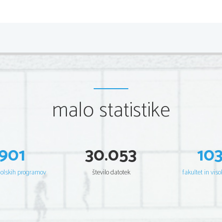
malo statistike
901
30.053
10
šolskih programov
število datotek
fakultet in viso