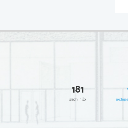
181
srednjih šol
srednje