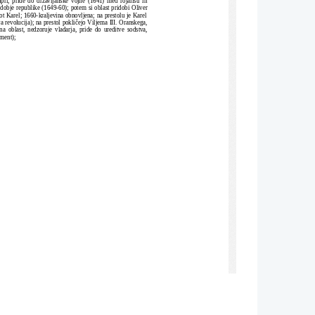
bdobje republike (1649-60); potem si oblast pridobi Oliver
kot Karel; 1660-kraljevina obnovljena; na prestolu je Karel
va revolucija); na prestol pokličejo Viljema III. Oranskega,
na oblast, nedzoruje vladarja, pride do ureditve sodstva,
ament);