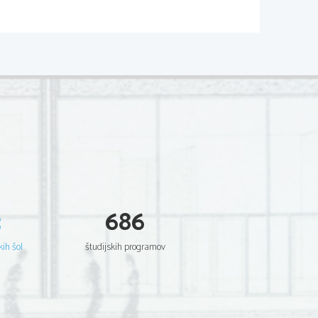
3
686
kih šol
študijskih programov