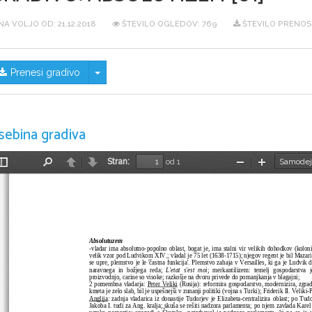
NA VOLJO OD:
21.12.2018
ŠTEVILO OGLEDOV: 769
ŠTEVILO PRENOSO
Skrij/prikaži meni
Prenesi gradivo
sebina gradiva
Stran:
od 1
Preklopi
Najdi
Nazaj
Naprej
Pomanjšaj
Povečaj
stransko
vrstico
Absolutuzem
-vladar ima absolutno-popolno oblast, bogat je, ima stalni vir velikih dohodkov (kolonij
velik vzor pod Ludvikom XIV.; vladal je 75 let (1638-1715); njegov regent je bil Mazar
se upre, plemstvo je le 'častna funkcija'. Plemstvo zahaja v Versailles, ki ga je Ludvik d
naravnega in božjega  reda;  
L'etat s'est moi
; merkantilizem: temelj gospodarstva  
proizvodnjo, carine so visoke; razkošje na dvoru privede do pomanjkanja v blagajni;
2 pomembna vladarja: 
Peter Veliki
 (Rusija): reformira gospodarstvo, modernizira, zgrad
kmeta je zelo slab, bil je uspešnejši v zunanji politiki (vojna s Turki); Friderik II. Veliki
Anglija
: zadnja vladarica iz donastije Tudorjev je Elizabeta-centralizira oblast; po Tudo
Jakoba I. tudi za Ang. kralja; skuša se rešiti nadzora parlamenta; po njem zavlada Karel I
verska nasprotja; spopadi s Škotsko
potreboval je podporo parlamenta, ki pa se je u