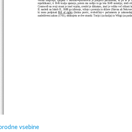

republikanci; ti 1645 kralja ujamejo, potem mu sodijo in ga leta 1649 usmrtijo; sledi o
Cromwell-na svoji strani je imel vojsko, uvedel je diktaturo, imel je veliko več oblasti 
II. nasledi na Jakob II.; 1688 ga izženejo, vržejo s prestola in države (Slavna ali Nekrva
ki mora podpisati 
Bill of rights
 (listina pravic, svoboščin)-v parlamentu je zakonodaj
nasleditveni zakon (1701); oblikujeta se dve stranki: Torijci (za kralja) in Whigi (za parl
orodne vsebine