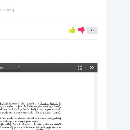
V: 1624
0
Način
Orodja
predstavitve
e, kapitalizem); 1. abs. monarhija je 
Španija
, 
Francija
 je
in, pomemben pa je bil še Richelieu; plemstvo izgubi moč,
al zgraditi; Ludvik je Sončni kralj, to naj bo postal zaradi
je pozitivna zunanje-trgovinska  bilanca-podpira domačo
i Petrograd (zahodni nazori); reforme niso uspele, položaj
-Pruski kralj-doseže največji napredek;
rjih pridejo Stuarti, izhajajo iz Škotske, parlament določi
.-sin-nadaljuje z absolutističnimi težnjami, pojavijo se še
prl, pride do državljanske vojne (1641) med rojalisti in