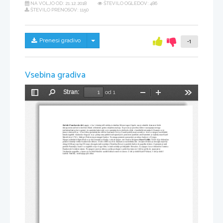
NA VOLJO OD:
21.12.2018
ŠTEVILO OGLEDOV: 486
ŠTEVILO PRENOSOV: 1150
Skrij/prikaži meni
Prenesi gradivo
-1
Vsebina gradiva
Stran:
od 1
Preklopi
Najdi
Pomanjšaj
Povečaj
Orodja
stransko
vrstico
Začetki Frankovske drž
.segajo v čas 1.vladarja Klodvika iz družine Merovingov.Uspelo mu je združiti elemente bivše 
rim.upravne,sodne in davčne oblasti z elementi germ.rod-plem.značaja. Ta proces je posebej viden v nastajanju novega 
jezika(mešanica lat.in germ.) in sprejetju latinice,ki se je spreminjala in doživela višek v karolinški minuskuli. Kasneje se je 
pisava skrivenčila,v 12.st.dobiva geometrijske oblike>nastanek Gotice. Zaradi podeljevanja zemlje v fevd so njegovi nasledniki 
kmalu izgubili vladarsko vlogo,ki so jo postopoma pridobivali upravljalci posesti-majordomi,med katerimi je najbolj znan Karel 
Martel,ki je l.732 v bitki pri Poitieresu premagal Arabce. Ta zmaga pomeni zaustavitev prodora Arabcev v Evropo.
Njegov naslednik Pipin Mali se je dal oznaniti za Kralja, toda že njegov sin Charles Magnus (
Karel Veliki
;732-814) je dokončno
postavil temelje velike frankovske države. 25.dec.l.800 se je dal okronati za naslednika rim. cesarjev.Država je dosegla največji 
obseg l.800,saj je poleg Z Evrope obsegala tudi osrednjo (Nemčija,Švica) in predele Italije do papeške države. Zajemala je tudi 
predele Panonije,v kateri so izgubili svojo vlogo Obri, in tudi ozemlje predalpskih Slovanov. Za njegov čas se dokončno formira 
Frankovski fevdalni sistem. Po njegovi smrti je država začela prehajati v politično krizo in l.843 je prišlo do znamenite 
Verdunske pogodbe, s katero je Ludvik Pobožni razdelil državo med tri sinove. Z del je dobil Karel Plešasti, V del je dobil 
Ludvik Nemški, osrednjega pa Lothar.