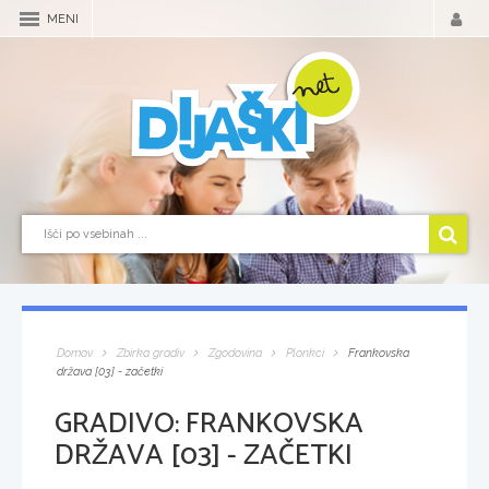
MENI
Domov
Zbirka gradiv
Zgodovina
Plonkci
Frankovska
država [03] - začetki
GRADIVO:
FRANKOVSKA
DRŽAVA [03] - ZAČETKI