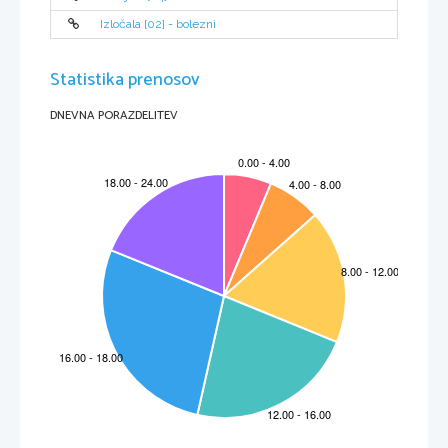
Izločala [02] - bolezni
Statistika prenosov
DNEVNA PORAZDELITEV
-
2
-
ČAROVNIŠTVO NA SLOVENSKEM
ZAKAJ JE PRIŠLO DO PREGANJANJ?
Nekateri si to razlagajo kot krepitev politične oblasti in discipliniranje, 
drugi pa trdijo, da je pri vsem tem šlo le za uničenje modrih žensk. Pri tem 
gre zlasti za boj proti babicam, ki so poznale razne metode preprečevanja 
nosečnosti, kar pa ni bilo po godu niti tedanji Cerkvi niti oblasti, ki je bila 
politično usmerjena v načrtovanje čim večjega naraščaja (in s tem tudi 
čimveč delovne sile). Pri teh “naraščajskih” načrtih pa so jih ženske (s 
svojim znanjem o kontracepciji) seveda ovirale. 
Krščanstvo je imelo kontracepcijo za greh, hudičevo delo, zato jo je 
prepovedalo. Iztrebljevalska gonja proti modrim ženskam je bila 
osredotočena na babice, ki so bile znane tudi po tem, da so bile 
strokovnjakinje za nadzorovanje rojstev. Številni raziskovalci trdijo, da je 
mogoče preganjanje čarovnic razumeti kot stranski produkt boja proti 
nadzorovanju rojstev in da je bilo preganjanje čarovnic dejanje Cerkve in 
države.
ZAČETEK BOJA PROTI ČAROVNICAM
Že predkrščanska Evropa je bila prežeta z verovanji v zle in dobre duhove, 
volkodlake, hudiča in čarovnice. Ljudje so poznali številne kulte, v okviru 
katerih so žrtvovali bogovom stvari, živali ali celo ljudi.
Toda s širjenjem krščanstva so se začeli kulti umikati novi veri. Cerkev je 
poganske praznike nadomestila s svojimi obredi, stare pa je prepovedala. 
Česar pa jim ni uspelo predelati, je postalo nesprejemljivo in magija se je 
krščanstvu pokazala kot hud sovražnik in so se odločili, da jo morajo 
izkoreniniti. Zato so ljudski običaji začeli dobivati predznake hudičevega 
dela.
Cerkev je ustanovila Sveto inkvizicijo (1184), katere poglavitna naloga je 
bila odkrivanje herezij. Inkvizicija je v  čarovništvu videla najresnejšo 
nevarnost, ki ogroža krščanstvo.
Inkvizicija
je bilo posebno sodišče, ki je imelo dokaj nenavadno oblast, 
da razsoja ne le o dejanjih, ampak tudi o namerah. Razlikovali so med 