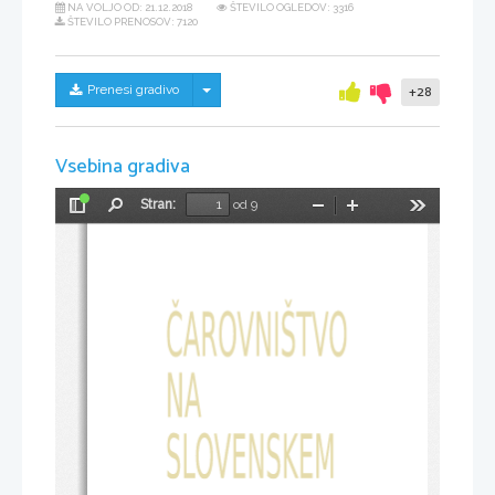
NA VOLJO OD:
21.12.2018
ŠTEVILO OGLEDOV: 3316
ŠTEVILO PRENOSOV: 7120
Skrij/prikaži meni
Prenesi gradivo
+28
Vsebina gradiva
Stran:
od 9
Preklopi
Najdi
Pomanjšaj
Povečaj
Orodja
stransko
vrstico