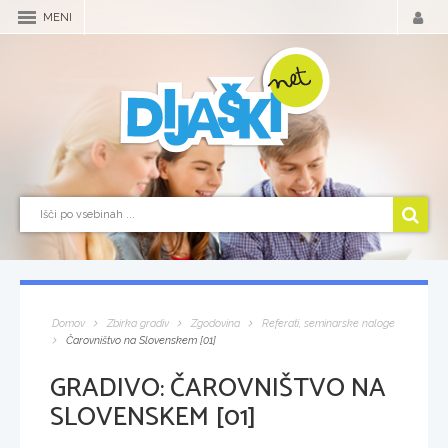
MENI
Domov
Zbirka gradiv
Zgodovina
Referati, seminarske naloge
Čarovništvo na Slovenskem [01]
GRADIVO:
ČAROVNIŠTVO NA
SLOVENSKEM [01]