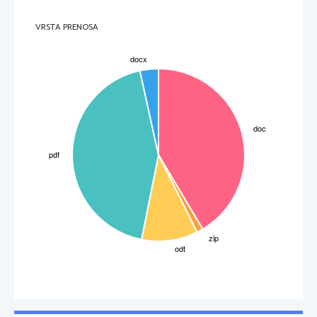
krivoverci, ki so verovali v še kaj drugega, kot je predpisovala prava vera 
in tistimi, ki so povsem zanikali pravo vero. In ker je bil že sum dovolj za 
obtožbo, so razlikovali med malo, bolj ali najbolj sumljivimi.
To je bila le splošna inkvizicija; prava, krvava pa se je začela nekoliko 
VRSTA PRENOSA
kasneje. Na tej stopnji je imel inkvizitor popolne pristojnosti tožilca, porote 
in sodnika. Procesi niso bili javni, osumljenec ni imel pravice do 
zagovornika in priznanje so najlažje dosegli z mučenjem.
-
3
-