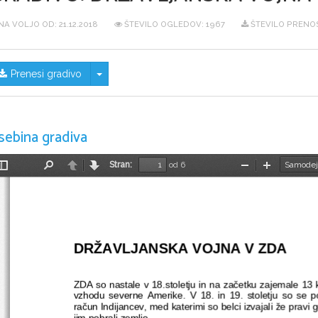
NA VOLJO OD:
21.12.2018
ŠTEVILO OGLEDOV: 1967
ŠTEVILO PRENOS
Skrij/prikaži meni
Prenesi gradivo
sebina gradiva
Stran:
od 6
Preklopi
Najdi
Nazaj
Naprej
Pomanjšaj
Povečaj
stransko
vrstico
DRŽAVLJANSKA VOJNA V ZDA
ZDA so nastale v 18.stoletju in na začetku zajemale 13 
vzhodu severne Amerike.  V 18. in 19. stoletju so se p
račun Indijancev, med katerimi so belci izvajali že pravi g
jim pobrali zemljo.