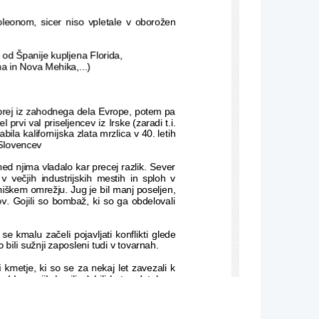
oleonom
,   sicer   niso   vpletale   v   oborožen
 od 
Španije
 kupljena 
Florida
, 
na
 in 
Nova Mehika
,...) 
ajprej iz zahodnega dela Evrope, potem pa
šel prvi val priseljencev iz 
Irske
 (zaradi t.i.
abila kalifornijska zlata mrzlica v 40. letih
a Slovencev
ed njima vladalo kar precej razlik. Sever
 v   večjih   industrijskih   mestih   in   sploh   v
zniškem omrežju. Jug je bil manj poseljen,
ov. Gojili so bombaž, ki so ga obdelovali
 se kmalu začeli pojavljati konflikti glede
bili sužnji zaposleni tudi v tovarnah.
i kmetje, ki so se za nekaj let zavezali k
ahko so jih kupili, dobili kot zadetek na
najemu kredita ali  pa celo dali  otrokom  kot
dali šele leta 1808, vseeno pa so ti živeli
o celo postali last istega veleposestnika,