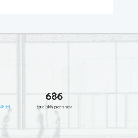
oziroma secesijo od ZDA in oklicalo svojo
ffersonom   Davisom   ter   glavnim   mestom
vi in so hoteli pogajanja, vendar pa je J
na, ki jo lahko imenujemo tudi secesijska
pitev. 
ik Lincoln
ednik Davis)
znica, telegraf, strojnica...)
vojske ampak tudi civiliste)
večje množice ljudi)
j   je   Združene   države   Amerike   stala   več
d začetka ZDA do sedaj.
3
686
  že med vojno dal črncem svobodo in jih
 zelo opustošen, žrtev nesporazumov pa je
kih šol
študijskih programov
  Amerika   je   dobila   moderno   organizacijo.
 imela svoj državni kongres. Vsakih 4 ali
ti   po   kolonijah   –   zavzemali   so   ameriški
   povezava   med   S   in   J   državami   ponovno