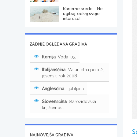
Karierne srede – Ne
ugibaj, odkrij svoje
interese!
ZADNJE OGLEDANA GRADIVA
Kemija
: Voda [03]
Italijanščina
: Maturitetna pola 2,
jesenski rok 2008
Angleščina
: Ljubljana
Slovenščina
: Starožidovska
književnost
S
NAJNOVEJŠA GRADIVA