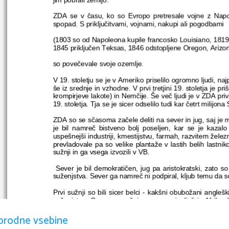
ZDA   se  v  času,   ko  so  
Evropo
  pretresale   vojne   z  
Nap
spopad. S priključitvami, vojnami, nakupi ali pogodbami
(
1803
 so od Napoleona kupile francosko 
Louisiano
, 
1819
1845
 priključen 
Teksas
, 
1846
 odstopljene 
Oregon
, 
Arizo
so povečevale svoje ozemlje. 
V 19. stoletju se je v Ameriko priselilo ogromno ljudi, n
še iz srednje in vzhodne. V prvi tretjini 
19. stoletja
 je pri
krompirjeve lakote
) in 
Nemčije
. Še več ljudi je v ZDA priv
19. stoletja. Tja se je sicer odselilo tudi kar četrt milijon
ZDA so se sčasoma začele deliti na sever in jug, saj je m
je   bil   namreč   bistveno   bolj   poseljen,   kar   se   je   kazalo  
uspešnejši industriji, kmestijstvu, farmah, razvitem žele
prevladovale pa so velike plantaže v lastih belih lastnik
sužnji in ga vsega izvozili v VB.
  Sever je bil demokratičen, jug pa aristokratski, zato so
suženjstva. Sever ga namreč ni podpiral, kljub temu da so 
Prvi sužnji so bili sicer belci - kakšni obubožani anglešk
suženjstvu. Ogromno sužnjev pa so pripeljali iz Afrike. L
loteriji  ali  konjskih  dirkah, kot  zastavljeno   blago pri 
orodne vsebine
darilo za rojstni dan. Trgovino s črnimi sužnji so prepove
praktično brez pravic v groznih pogojih. Otroci sužnjev s