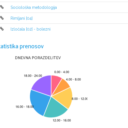
ki jih je lahko tudi prodal. Uteho so iskali v veri, duhovn
Sociološka metodologija
Prepad med nasprotniki suženjstva in njegovimi zagovorni
zaradi   različnih   oblik   gospodarstva   in   družbenega   reda. 
Rimljani [04]
živahna trgovina, industrija, ladjedelstvo ter demokratič
tip   plantažnega   gospodarstva   monokultur   in   bombaža   
svet.
Izločala [02] - bolezni
Razmere med S in J so se zaostrovale, najbolj pa leta 18
Ambicija   je   bil   boj   proti   suženjstvu.   Za   to   se   je
tatistika prenosov
republikanska   stranka   in   za   predsednika   je   bil   izv
suženjstva. Po osnovnem poklicu je bil sicer drvar, pote
prava in postal predsednik ZDA.
DNEVNA PORAZDELITEV