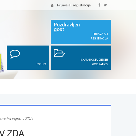
Prijava ali registracija
Pozdravljen
gost
PRIJAVA ALI
REGISTRACIJA
ISKALNIK ŠTUDIJSKIH
FORUM
PROGRAMOV
janska vojna v ZDA
V ZDA