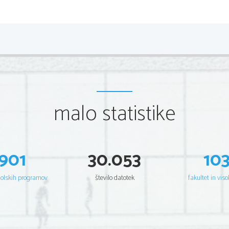
Februarja 1861 je deset držav juga razglasilo odcepitev 
konfederacijo   z   lastno   ustavo   in   predsednikom   Je
Richmondom  v Virginiji.  Na severu so bili proti odcepit
napadel njihovo trdnjavo Fort Sumpter 
(in so celo zažgali ameriško zastavo?)
in tako se je aprila   leta 1861 začela državljanska voj
vojna med severom in jugom - secesija torej pomeni odce
(S del = FEDERACIJA – središče Washington – predsedn
J del = KONFEDERACIJA – središče Reachmond – preds
To je bila prva moderna vojna, za katero je značilno:
malo statistike
uporaba vseh možnih tehnoloških pomagal (žele
-
modernejše orožje
-
cilj je popolnoma uničiti nasprotnika (ne samo 
-
zastrupljanje vodnjakov (tako so lahko uničili 
-
Bila   je   torej   zelo   krvava   in   gospodarsko   uničujoča,   sa
mrtvih, kot je pozneje padlo 
Američanov
 v vseh vojnah o
901
30.053
10
Vojna  je leta 1865 prinesla  zmago severu, ki je sicer
vključil v svojo vojsko. Jug je bil po vojni gospodarsko
bil tudi Lincoln, ki je bil ubit v atentatu. 
šolskih programov
število datotek
fakultet in viso
ZDA   je   po   secesijski   vojni   uredila   notranje   razmere. 
Razdeljena je bila na zvezne države, od katerih je vsaka
5   let   so   volili   predsednika.   Začeli   so   ponovno   posega
kontinent   in   Pacifik   (npr.   Havaje).   Leta   1871   je   bila
vzpostavljena.