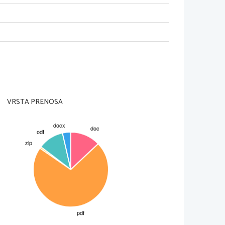
ih pesmih in Gospodu. 
ki je bil vedno hujši in se je poglabljal
  Medtem   ko   je   bila   za   sever   značilna
en pogled na svet, je na jugu prevladoval
ter   patriarhalno-aristokratski   pogled   na
54, ko je nastala republikanska stranka.
   zavzemal   sever.   Leta   1860   je   zmagala
oljen   Abraham   Lincoln,   oster   nasprotnik
m ladijski kuhar, nato je dokončal študij
VRSTA PRENOSA