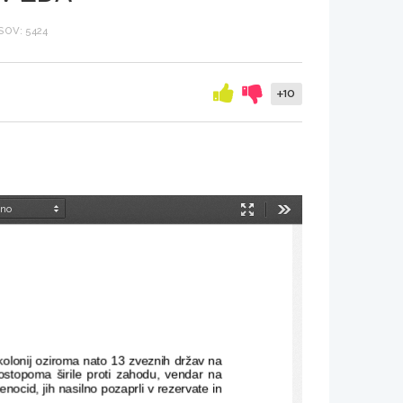
OV: 5424
+10
Način
Orodja
predstavitve
kolonij oziroma nato 13 zveznih držav na
ostopoma širile proti zahodu,  vendar na
enocid, jih nasilno pozaprli v rezervate in