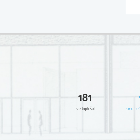
181
srednjih šol
srednje