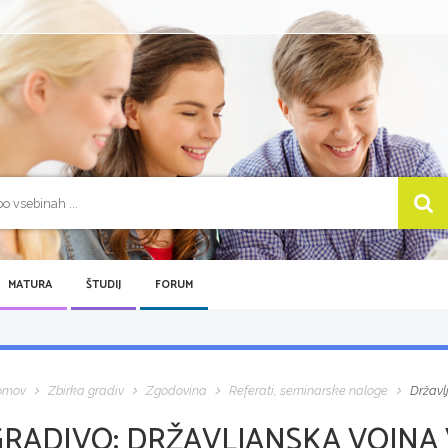
MATURA
ŠTUDIJ
FORUM
omov
Zbirka gradiv
Zgodovina
Referati, seminarske naloge
Državl
GRADIVO:
DRŽAVLJANSKA VOJNA 