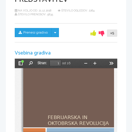
NA VOLJO OD:
21.12.2018
ŠTEVILO OGLEDOV: 2264
ŠTEVILO PRENOSOV: 5835
Skrij/prikaži meni
Prenesi gradivo
+5
Vsebina gradiva
Stran:
od 16
Preklopi
Najdi
Pomanjšaj
Povečaj
Orodja
stransko
vrstico
FEBRUARSKA IN 
OKTOBRSKA REVOLUCIJA