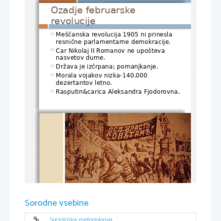
Ozadje februarske 
revolucije
Meščanska revolucija 1905 ni prinesla 

resnične parlamentarne demokracije.
Car Nikolaj II Romanov ne upošteva 

nasvetov dume.
Država je izčrpana; pomanjkanje.

Morala vojakov nizka-140.000 

dezertantov letno.
Rasputin&carica Aleksandra Fjodorovna.

Februarska revolucija
Sorodne vsebine
Sociološka metodologija