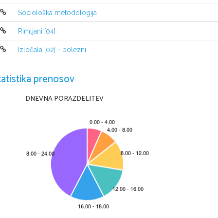
1.
Boginja česa je bila Perzefona?
Sociološka metodologija
Bila je boginja in kraljica podzemlja ter

2.
Kdo sta bila njena starša, ali je imela otroke in 
Rimljani [04]
Njena starša sta bila Demetra in Zevs, ni

3.
Kdaj je Perzefona pri materi in kdaj pri možu-H
Izločala [02] - bolezni
Pri materi je spomladi in poleti, pri možu

tatistika prenosov
DNEVNA PORAZDELITEV