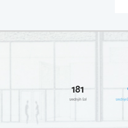
181
srednjih šol
srednje