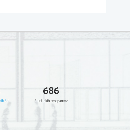
3
686
kih šol
študijskih programov