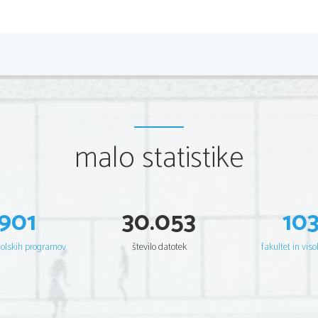
malo statistike
901
30.053
10
šolskih programov
število datotek
fakultet in viso