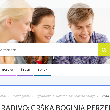
MATURA
ŠTUDIJ
FORUM
omov
Zbirka gradiv
Zgodovina
Referati, seminarske naloge
Grška 
GRADIVO:
GRŠKA BOGINJA PERZEF