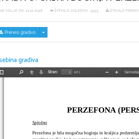
NA VOLJO OD:
21.12.2018
ŠTEVILO OGLEDOV: 3555
ŠTEVILO PRENO
Skrij/prikaži meni
Prenesi gradivo
sebina gradiva
Stran:
od 1
Preklopi
Najdi
Nazaj
Naprej
Pomanjšaj
Povečaj
stransko
vrstico
PERZEFONA (PER
Splošno
Perzefona je bila mogočna boginja in kraljica podzemlja
grozljivi značaj, ki ji ga pripisujejo grški pisci, se kaže 