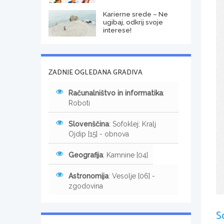
Karierne srede – Ne
ugibaj, odkrij svoje
interese!
ZADNJE OGLEDANA GRADIVA
Računalništvo in informatika
:
Roboti
Slovenščina
: Sofoklej: Kralj
Ojdip [15] - obnova
Geografija
: Kamnine [04]
Astronomija
: Vesolje [06] -
zgodovina
S