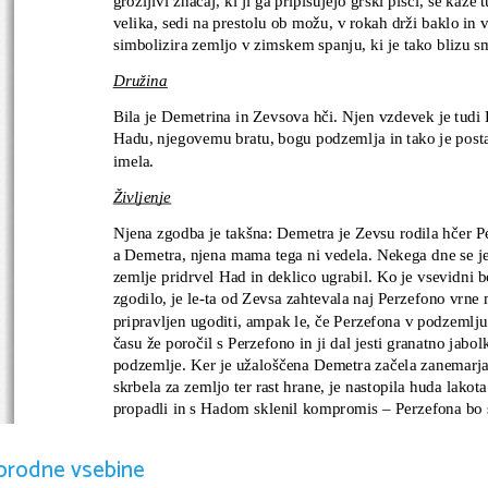
velika, sedi na prestolu ob možu, v rokah drži baklo in
simbolizira zemljo v zimskem spanju, ki je tako blizu sm
Družina
Bila je Demetrina in Zevsova hči. Njen vzdevek je tudi K
Hadu, njegovemu bratu, bogu podzemlja in tako je posta
imela. 
Življenje
Njena zgodba je takšna: Demetra je Zevsu rodila hčer Pe
a Demetra, njena mama tega ni vedela. Nekega dne se je 
zemlje pridrvel Had in deklico ugrabil. Ko je vsevidni 
zgodilo, je le-ta od Zevsa zahtevala naj Perzefono vrne 
pripravljen ugoditi, ampak le, če Perzefona v podzemlju 
času že poročil s Perzefono in ji dal jesti granatno jabolk
podzemlje. Ker je užaloščena Demetra začela zanemarjat
skrbela za zemljo ter rast hrane, je nastopila huda lakota
propadli in s Hadom sklenil kompromis – Perzefona bo sp
pozimi pa 
pri Hadu
. Iz tega izhaja razlaga za menjavanj
orodne vsebine
Vprašanja in odgovori