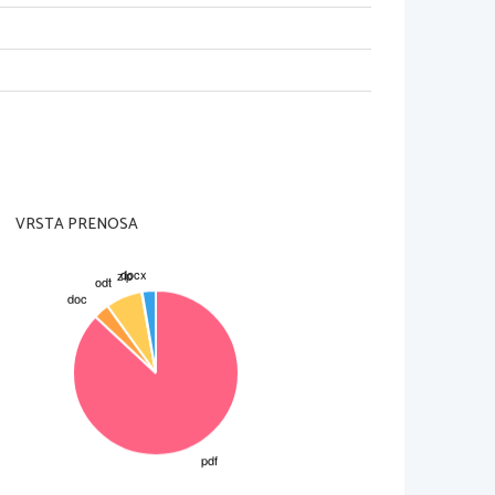
 mati groznih maščevanj.
kdo je bil njen mož?
 imela otrok, njen mož je bil Had.
adu?
 pa jeseni in pozimi.
VRSTA PRENOSA