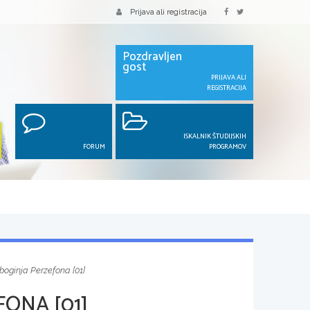
Prijava ali registracija
Pozdravljen
gost
PRIJAVA ALI
REGISTRACIJA
ISKALNIK ŠTUDIJSKIH
FORUM
PROGRAMOV
boginja Perzefona [01]
ONA [01]