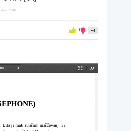
SOV: 2160
+4
Način
Orodja
predstavitve
SEPHONE)
. Bila je mati strašnih maščevanj. Ta 
tudi v umetniških delih. Je stroga in 