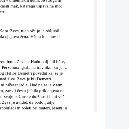
 včasih mak, katerega uspavalna moč 
rti.
ora. Zevs, njen oče jo je obljubil 
la njegova žena. Hčera in sinov ni 
rzefono. Zevs je Hadu obljubil hčer, 
Perzefona igrala na travniku, ko je iz
bog Helios Demetri povedal kaj se je 
med žive. Zevs je bil Demetri 
ni ničesar jedla. Had pa se je v tem 
o, zaradi česar je bila priklenjena na 
i svoje božanske dolžnosti in ni več 
. Zevs je uvidel, da bodo ljudje 
omladi in poleti pri materi, jeseni in
e letnih časov.