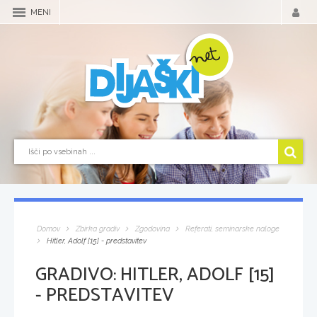
MENI
Domov
Zbirka gradiv
Zgodovina
Referati, seminarske naloge
Hitler, Adolf [15] - predstavitev
GRADIVO:
HITLER, ADOLF [15]
- PREDSTAVITEV