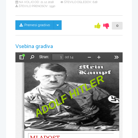
NA VOLJO OD:
21.12.2018
ŠTEVILO OGLEDOV: 628
ŠTEVILO PRENOSOV: 1590
Skrij/prikaži meni
Prenesi gradivo
0
Vsebina gradiva
Stran:
od 14
Preklopi
Najdi
Pomanjšaj
Povečaj
Orodja
stransko
vrstico
R
E
L
T
I
H
F
L
O
D
A
MLADOST