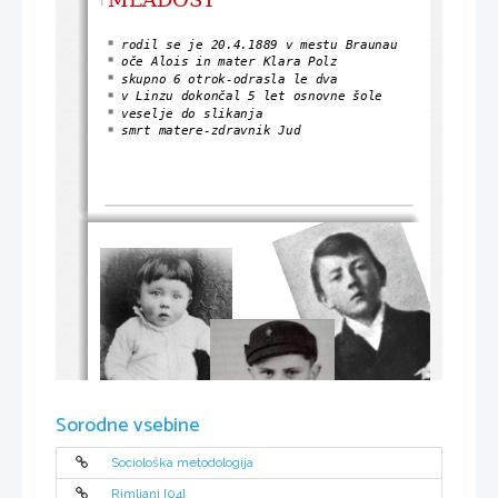
rodil se je 20.4.1889 v mestu Braunau

oče Alois in mater Klara Polz

skupno 6 otrok-odrasla le dva

v Linzu dokončal 5 let osnovne šole

veselje do slikanja

smrt matere-zdravnik Jud

Sorodne vsebine
Sociološka metodologija
Rimljani [04]