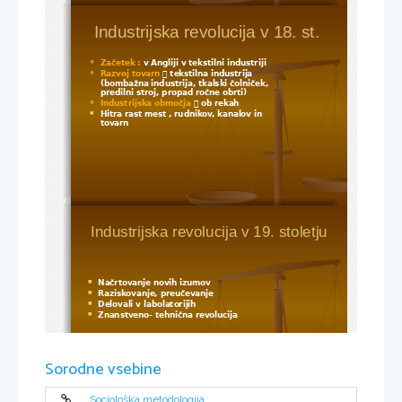
Industrijska revolucija v 18. st. 
Začetek : 
v Angliji v tekstilni industriji 

Razvoj tovarn

 tekstilna industrija 

(bombažna industrija, tkalski čolniček, 
predilni stroj, propad ročne obrti)
Industrijska območja

 ob rekah 

Hitra rast mest , rudnikov, kanalov in 

tovarn 
Industrijska revolucija v 19. stoletju
Načrtovanje novih izumov

Raziskovanje, preučevanje 

Delovali v labolatorijih 

Znanstveno- tehnična revolucija 

Sorodne vsebine
Sociološka metodologija