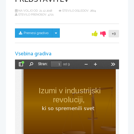
NA VOLJO OD:
21.12.2018
ŠTEVILO OGLEDOV: 2604
ŠTEVILO PRENOSOV: 4721
Skrij/prikaži meni
Prenesi gradivo
+3
Vsebina gradiva
Stran:
od 9
Preklopi
Najdi
Pomanjšaj
Povečaj
Orodja
stransko
vrstico
Izumi v industrijski 
revoluciji,
ki so spremenili svet