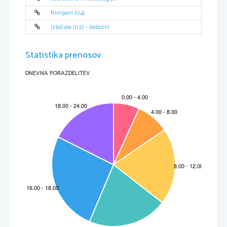
Rimljani [04]
Energijski viri 
Izločala [02] - bolezni
Črni premog

Voda –> para

Statistika prenosov
Elektrika 

Nafta

DNEVNA PORAZDELITEV
Plini
