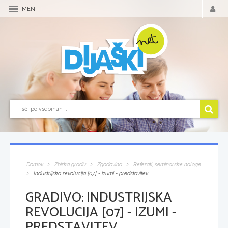
MENI
Domov
Zbirka gradiv
Zgodovina
Referati, seminarske naloge
Industrijska revolucija [07] - izumi - predstavitev
GRADIVO:
INDUSTRIJSKA
REVOLUCIJA [07] - IZUMI -
PREDSTAVITEV