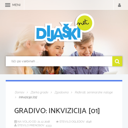
MENI
Domov
Zbirka gradiv
Zgodovina
Referati, seminarske naloge
Inkvizicija [01]
GRADIVO:
INKVIZICIJA [01]
NA VOLJO OD:
21.12.2018
ŠTEVILO OGLEDOV: 1648
ŠTEVILO PRENOSOV: 4333