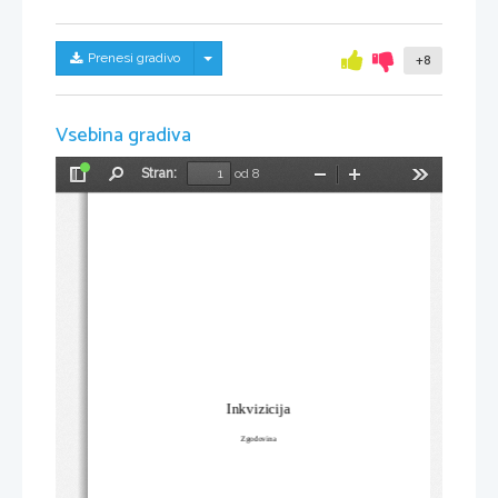
Skrij/prikaži meni
Prenesi gradivo
+8
Vsebina gradiva
Stran:
od 8
Preklopi
Najdi
Pomanjšaj
Povečaj
Orodja
stransko
vrstico
Inkvizicija
Zgodovina