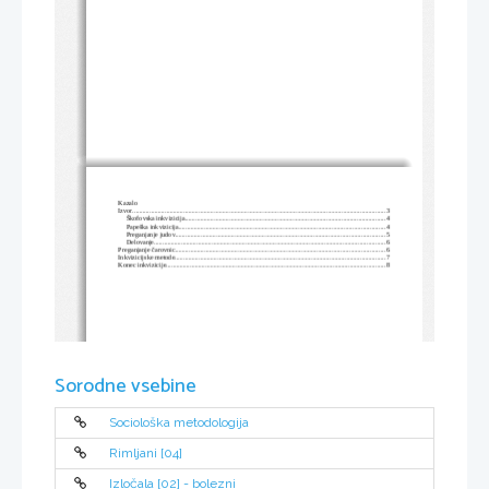
Kazalo
Izvor
......................................................................................................................................................
3
Škofovska inkvizicija
.......................................................................................................................
4
Papeška inkvizicija
..........................................................................................................................
4
Preganjanje judov
............................................................................................................................
5
Delovanje
.........................................................................................................................................
6
Preganjanje čarovnic
............................................................................................................................
6
Inkvizicijske metode
.............................................................................................................................
7
Konec inkvizicije
..................................................................................................................................
8
Sorodne vsebine
Sociološka metodologija
Rimljani [04]
Izločala [02] - bolezni