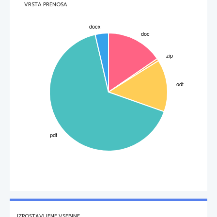
VRSTA PRENOSA
obdobje protestantizma pa husiti, luteranci, kalvinisti in rožni križarji. Prizadevanja za 
zatiranje krivoverstva so bila sprva namenjena njim. Že v srednjem veku se je pojavila 
stalna organizacija s tem namenom. Z začetkom 12. stoletja so koncili od posvetnih 
vladarjev zahtevali preganjanje krivovercev.
IZPOSTAVLJENE VSEBINE