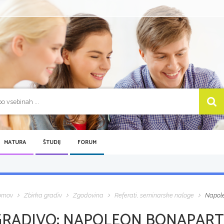
MATURA
ŠTUDIJ
FORUM
omov
Zbirka gradiv
Zgodovina
Referati, seminarske naloge
Napole
GRADIVO:
NAPOLEON BONAPARTE