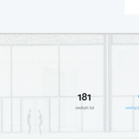
181
srednjih šol
srednje