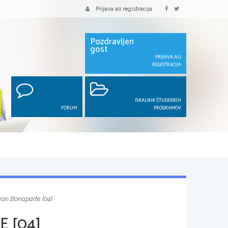
Prijava ali registracija
Pozdravljen
gost
PRIJAVA ALI
REGISTRACIJA
ISKALNIK ŠTUDIJSKIH
FORUM
PROGRAMOV
on Bonaparte [04]
 [04]