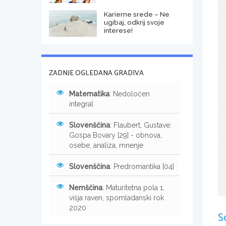
Karierne srede – Ne
ugibaj, odkrij svoje
interese!
ZADNJE OGLEDANA GRADIVA
Matematika
: Nedoločen
integral
Slovenščina
: Flaubert, Gustave:
Gospa Bovary [29] - obnova,
osebe, analiza, mnenje
Slovenščina
: Predromantika [04]
Nemščina
: Maturitetna pola 1,
višja raven, spomladanski rok
2020
S