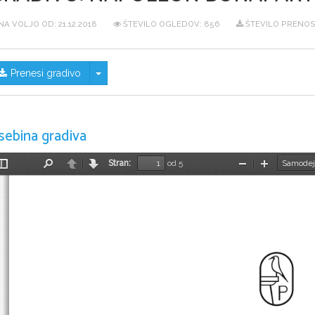
NA VOLJO OD:
21.12.2018
ŠTEVILO OGLEDOV: 856
ŠTEVILO PRENOSO
Skrij/prikaži meni
Prenesi gradivo
sebina gradiva
Stran:
od 5
Preklopi
Najdi
Nazaj
Naprej
Pomanjšaj
Povečaj
stransko
vrstico