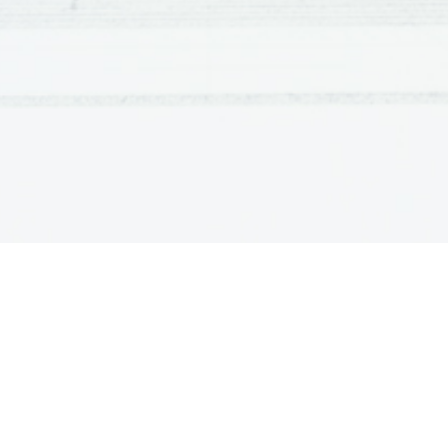
vladali Napoleon in njegovi nasledniki. Tokrat se B
ljudskim glasovanjem, tem več se je z veličastni
cerkvi dal mazilit papežu Piju VII., nato pa se je 
Napoleon je sicer zasnoval svojo oblast po zgledu 
v nasprotju s starim režimom oprl na vojsko in mešč
prehod v cesarstvo popolnoma izpeljan, se je že m
protifrancoskima zvezama.