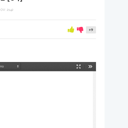
V: 2142
+9
Način
Orodja
predstavitve