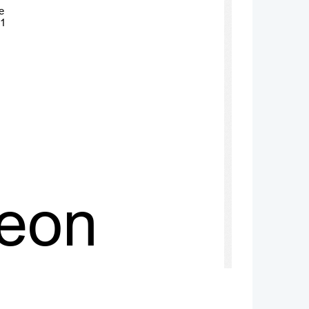
e
 1
eon
arte