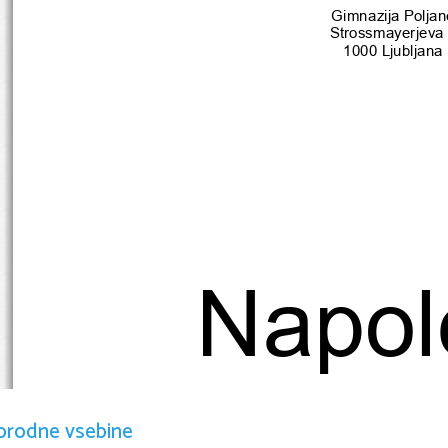
Gimnazija Poljan
Strossmayerjeva
1000 Ljubljana
Napol
Bonap
orodne vsebine