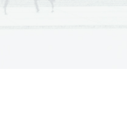
onaparte ni zadovoljil s splošnim 
m obredom 1804 v Noterdamski 
sam okronal za cesarja Francozov. 
absolutnega vladarja, vendar jo je 
anske sloje. Še preden je bil 
oral soočiti z dvema 