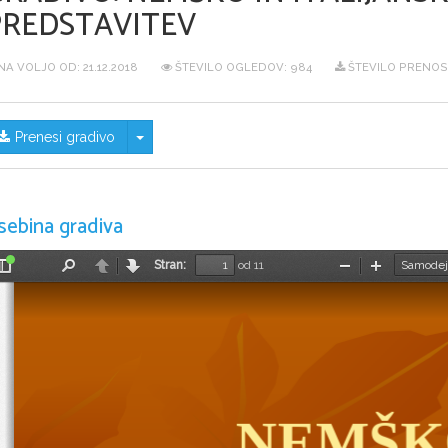
PREDSTAVITEV
NA VOLJO OD:
21.12.2018
ŠTEVILO OGLEDOV: 984
ŠTEVILO PRENOS
Skrij/prikaži meni
Prenesi gradivo
sebina gradiva
Stran:
od 11
Preklopi
Najdi
Nazaj
Naprej
Pomanjšaj
Povečaj
stransko
vrstico
NEMŠKO