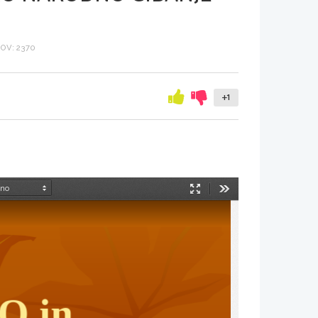
OV: 2370
+1
Način
Orodja
predstavitve
 in 