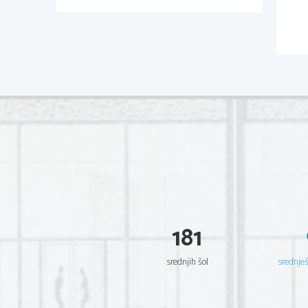
181
srednjih šol
srednje