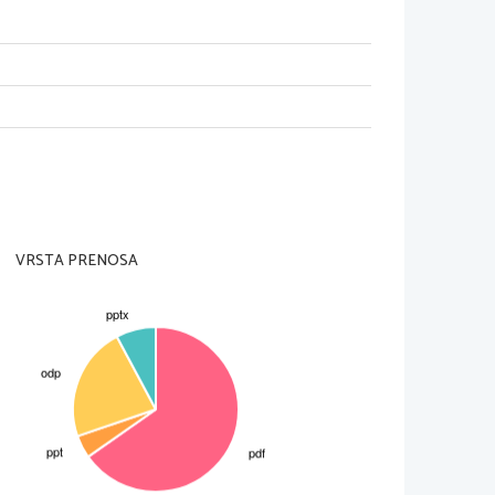
h
ske spremembe so 
vropskimi državami in 
zbruhom francoske 
VRSTA PRENOSA
ČBENIKU 
bili Nemčija in Italija.
ih gibanj (1820-1848)  