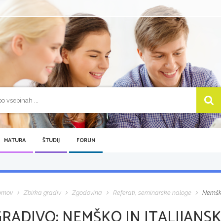
MATURA
ŠTUDIJ
FORUM
omov
Zbirka gradiv
Zgodovina
Referati, seminarske naloge
Nemško
GRADIVO:
NEMŠKO IN ITALIJANS