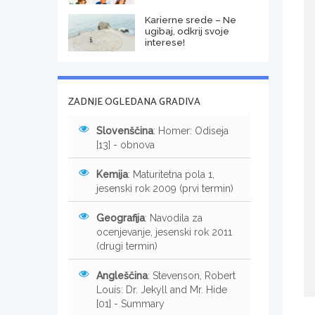
Karierne srede – Ne
ugibaj, odkrij svoje
interese!
ZADNJE OGLEDANA GRADIVA
Slovenščina
: Homer: Odiseja
[13] - obnova
Kemija
: Maturitetna pola 1,
jesenski rok 2009 (prvi termin)
Geografija
: Navodila za
ocenjevanje, jesenski rok 2011
(drugi termin)
Angleščina
: Stevenson, Robert
Louis: Dr. Jekyll and Mr. Hide
[01] - Summary