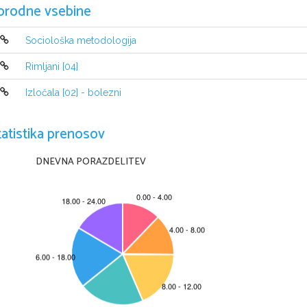
orodne vsebine
nasplo
Sociološka metodologija
Rimljani [04]
Izločala [02] - bolezni
Na kongresu potrjene ozemelj

spremenile razmerje sil med e
tatistika prenosov
bile so daleč od stanja pred i
DNEVNA PORAZDELITEV
revolucije.
Razdelitev Evrope str.7 v U

Zelo politično razdrobljeni sta 

Obdobje pojavljanja nacionaln
