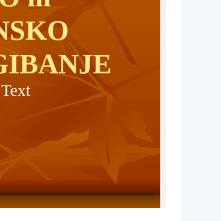
NSKO 
GIBANJE
 Text
esni Evropi 