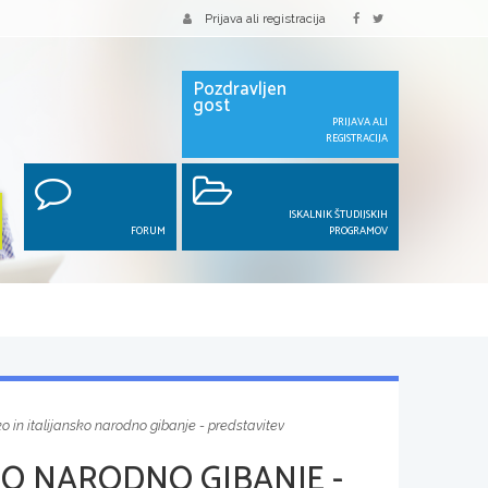
Prijava ali registracija
Pozdravljen
gost
PRIJAVA ALI
REGISTRACIJA
ISKALNIK ŠTUDIJSKIH
FORUM
PROGRAMOV
 in italijansko narodno gibanje - predstavitev
KO NARODNO GIBANJE -