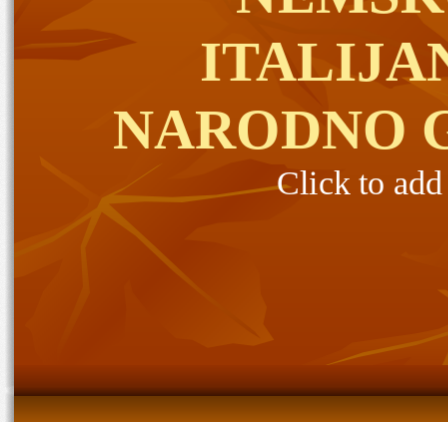
ITALIJA
NARODNO 
Click to add
Stanje  v pokongr