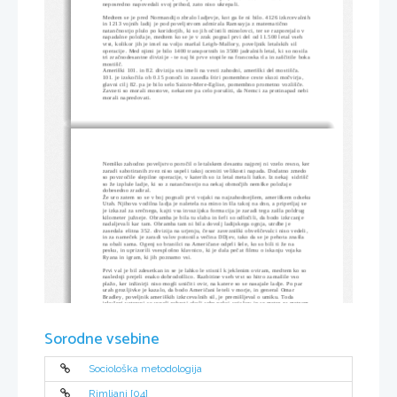
neposredno napovedali svoj prihod, zato niso ukrepali.
Medtem se je pred Normandijo zbralo ladjevje, kot ga še ni bilo. 4126 izkrcevalnih
in 1213 vojnih ladij je pod poveljstvom admirala Ramsayja z matematično 
natančnostjo plulo po koridorjih, ki so jih očistili minolovci, ter se razporejalo v 
napadalne položaje, medtem ko se je v zrak pognal prvi del od 11.500 letal vseh 
vrst, kolikor jih je imel na voljo maršal Leigh-Mallory, poveljnik letalskih sil 
operacije. Med njimi je bilo 1400 transportnih in 3500 jadralnih letal, ki so nosila 
tri zračnodesantne divizije - te naj bi prve stopile na francoska tla in zaščitile boka
mostišč.
Ameriški 101. in 82. divizija sta imeli na vesti zahodni, ameriški del mostišča. 
101. je izskočila ob 0.15 ponoči in zasedla štiri pomembne ceste skozi močvirja, 
glavni cilj 82. pa je bilo selo Sainte-Mere-Eglise, pomembno prometno vozlišče. 
Zavzeti so morali mostove, nekatere pa celo porušiti, da Nemci za protinapad nebi 
morali napredovati. 
Nemško zahodno poveljstvo poročil o letalskem desantu najprej ni vzelo resno, ker
zaradi sabotiranih zvez niso uspeli takoj oceniti velikosti napada. Dodatno zmedo 
so povzročile slepilne operacije, v katerih so iz letal metali lutke. Iz nekaj  sidrišč 
so že izplule ladje, ki so z natančnostjo na nekaj območjih nemške položaje 
dobesedno zradiral.
Že uro zatem so se v boj pognali prvi vojaki na najzahodnejšem, ameriškem odseku
Utah. Njihova vodilna ladja je naletela na mino in šla takoj na dno, a pripetljaj se 
je izkazal za srečnega, kajti vsa invazijska formacija je zaradi tega zašla poldrug 
kilometer južneje. Obramba je bila tu slaba in šefi so odločili, da bodo izkrcanje 
nadaljevali kar tam. Obramba tam ni bila dovolj ladijskega ognja, utrdbe je 
zasedala elitna 352. divizija na urjenju, česar zavezniški obveščevalci niso vedeli, 
in za nameček je zaradi valov potonila večina DDjev, tako da se je pehota znašla 
na obali sama. Ogenj so branilci na Američane odprli šele, ko so bili ti že na 
pesku, in uprizorili vsesplošno klavnico, ki je dala pečat filmu o iskanju vojaka 
Ryana in igram, ki jih poznamo vsi. 
Prvi val je bil zdesetkan in se je lahko le stisnil k jeklenim oviram, medtem ko so 
naslednji prejeli enako dobrodošlico. Razbitine vseh vrst so hitro zamašile vso 
plažo, ker inžinirji niso mogli uničiti ovir, na katere so se nasajale ladje. Po par 
urah grozljivke je kazalo, da bodo Američani leteli v morje, in general Omar 
Bradley, poveljnik ameriških izkrcevalnih sil, je premišljeval o umiku. Toda 
izkušeni veterani so uspeli nabrati okoli sebe nekaj vojakov in se meter za metrom 
odplazili proti utrjenim pečinam nad obalo, s katerih so Nemci s strojničnim ter 
minometnim ognjem obvladovali vse pod seboj. Bodečo žico so uničevali s 
posebnimi torpedi, ki so jih potisnili skozi ovire in jih razstrelili. Sredi popoldneva
Sorodne vsebine
so se vojne ladje približale obali, kolikor so se le mogle, in od blizu streljale po 
vsem, kar je bilo podobno nemškim položajem. Ob pol dveh je do Bradleyja prišla 
težko pričakovana novica, da se vojaki na nekaj mestih prebijajo na vrh pečin. 
Celo tedaj bi se lahko položaj kaj lahko razpletel drugače, kajti 352. diviziji je na 
pomoč prihajal 915. pehotni polk. Vendar je ta na zavezniško srečo zamudil za 
nekaj ključnih ur, ker je po zaledju napadal fantomske ameriške padalce - lutke! 
Sociološka metodologija
Na odseku Omaha so Američani prvi dan zasedli zgolj kilometer in pol globok 
obrežni pas. Podoben sprejem so doživeli ameriški rangerji pod pečino Pointe du 
Hoc.
Rimljani [04]