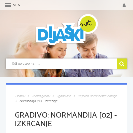
MENI
Domov
Zbirka gradiv
Zgodovina
Referati, seminarske naloge
Normandija [02] - izkrcanje
GRADIVO:
NORMANDIJA [02] -
IZKRCANJE