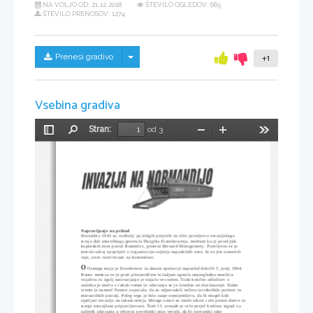
NA VOLJO OD:
21.12.2018
ŠTEVILO OGLEDOV: 665
ŠTEVILO PRENOSOV: 1274
Skrij/prikaži meni
Prenesi gradivo
+1
Vsebina gradiva
Stran:
od 3
Preklopi
Najdi
Pomanjšaj
Povečaj
Orodja
stransko
vrstico
Napravljanje na prihod
Decembra 1943 so voditelji po dolgih prepirih na čelo poveljstva invazijskega 
stroja dali ameriškega generala Dwighta Eisenhowerja, medtem ko je poveljnik 
kopenskih enot postal Rommlov, general Bernard Montgomery. Poveljstvo se je 
moralo takoj spoprijeti z organizacijo urjenja napadalnih enot, ki so jim namenili 
vaje, sicer rezervirane za komandose.
O
 Osmega maja je Eisenhower za datum operacije naposled določil 5. junij 1944. 
Konec meseca se je proti pristaniščem in ladjam zgrnila nepregledna množica 
vojaštva in zgolj natovarjanje je trajalo ves teden. Toda končno odločitev o 
začetku je imelo v rokah vreme in izkrcanje se je izvedno en dan kasneje. Slabo 
vreme je namreč Nemce uspavalo, da so odpovedali večino izvidniških poletov in 
mornariških patrulj. Poleg tega je bilo zanje nepojemljivo, da bi mogel kdo 
izpeljati invazijo na takem morju. Mnoge enote so imele takrat celo proste dneve in
stanje zmanjšane pripravljenosti. Štab 15. armade je celo prejel kodiran signal za 
začetek izkrcanja a vrhovni poveljniki niso verjeli, da bi zavezniki tako 