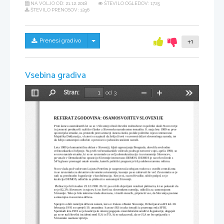
NA VOLJO OD:
21.12.2018
ŠTEVILO OGLEDOV: 1725
ŠTEVILO PRENOSOV: 1296
Skrij/prikaži meni
Prenesi gradivo
+1
Vsebina gradiva
Stran:
od 3
Preklopi
Najdi
Pomanjšaj
Povečaj
Orodja
stransko
vrstico
REFERAT ZGODOVINA: OSAMOSVOJITEV SLOVENIJE
Proti koncu osemdesetih let so se v 
S
loveniji zbrali številni izobraženci in politiki okoli 
N
ove revije 
in javnosti predstavili različne članke z Slovensko narodnostno tematiko. 8. maja leta 1989 so prve 
opozicijske stranke, na protestih proti aretaciji Janeza Janše, podale politično izjavo imenovano 
Majniška Deklaracija, v kateri so zapisali da želijo živeti v suvereni državi slovenskega naroda, ter 
da želijo samostojno odločati o povezavi z južnoslovanskimi narodi.
Leta 1989 je komunistična oblast v 
S
loveniji, kljub ugovarjanju Beograda, dov
o
lila svobodno 
večstrankarsko življenje. Na prvih večstrankarskih volitvah po drugi svetovni vojni, aprila 1990, so 
se novonastale stranke, ki so se zavzemale za večjo demokratizacijo in avtonomijo 
S
lovencev, 
povezale v Demokratično opozicijo 
S
lovenije imenovano DEMOS. DEMOS je na teh volitvah s 
54% glasov premagal ostale stranke, katerih politični program je bil podoben staremu režimu.
Nova vlada pod vodstvom Lojzeta Peterleta je nasprotovala težnjam vodstva o uvedbi centralizma 
in se zavzemala za ohranitev slovenske avtonomije, kasneje pa so zahtevali še več. Zavzemala se je 
tudi za preobrazbo 
J
ugoslavije v konfederacijo. Ker je ni, razen Hrvaške, nihče podprl, se je 
koalicija DEMOS, odločila za plebiscit o samostojni Sloveniji.
 Plebiscit je bil izveden
23.12.1990. 26.12
.
 pa so bili objavljeni rezultati plebiscita, ki so pokazali da
se je 82,2% 
S
lovencev in tujcev, ki so živeli na slovenskem ozemlju, odločilo za samostojnost 
Slovenije. Tako je bila takratna vlada obvezana, v šestih mescih, pripraviti vse, da 
S
lovenija postane
samostojna in suverena država.
Sprejeti so bili temeljni državni zakoni, kot so: Zakon o Banki Slovenije, Državljanstvu RS itd. 20. 
februarja 1991 so sprejeli 19. amandma  k ustavi RS in tako i
s
topili iz pravnega reda SFRJ.
Spomladi leta 1991 se je koalicija še zmeraj pogajala o konfederalni ureditvi Jugoslavije, dogajali 
pa so se tudi številni incidenti med J
L
A in TO, ki so nakazovali, da se JLA ne bo sprijaznila s 
Slovensko osamosvojitvijo. 