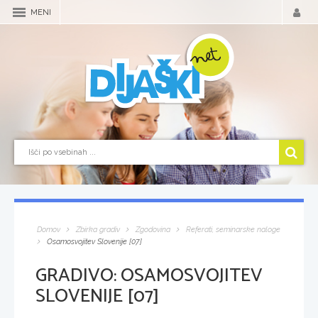
MENI
Domov
Zbirka gradiv
Zgodovina
Referati, seminarske naloge
Osamosvojitev Slovenije [07]
GRADIVO:
OSAMOSVOJITEV
SLOVENIJE [07]