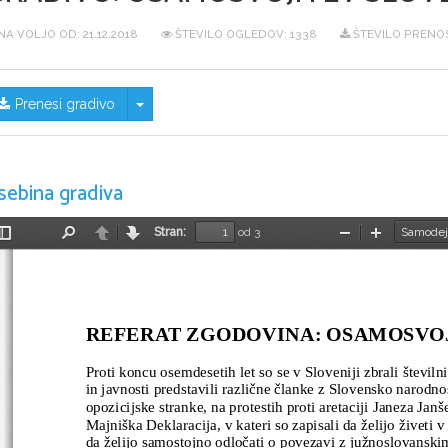
NA VOLJO OD:
21.12.2018
ŠTEVILO OGLEDOV: 1338
ŠTEVILO PRENOS
Skrij/prikaži meni
Prenesi gradivo
sebina gradiva
Stran:
od 3
Preklopi
Najdi
Nazaj
Naprej
Pomanjšaj
Povečaj
stransko
vrstico
REFERAT ZGODOVINA: OSAMOSVOJ
Proti koncu osemdesetih let so se v 
S
loveniji zbrali številn
in javnosti predstavili različne članke z Slovensko narodno
opozicijske stranke, na protestih proti aretaciji Janeza Jan
Majniška Deklaracija, v kateri so zapisali da želijo živeti 
da želijo samostojno odločati o povezavi z južnoslovanski