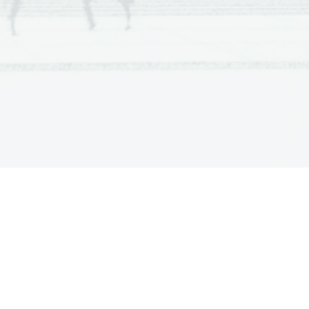
uspešni akciji miličnikov predal 
acijo Slovenije do naslednjega dne.
ro obrnila. JLA je na Hrvaškem sestavljala 
eženih tankov pri Novi Gorici sestavila 
 bili vseeno zajeti.
o na Hrvaško in v vojašnice. Vojakom iz 
e dovoljen umik. Prav tako tudi vojakom iz
tavljen
ojim ozemljem
okado enot JA,
i ujetniki in