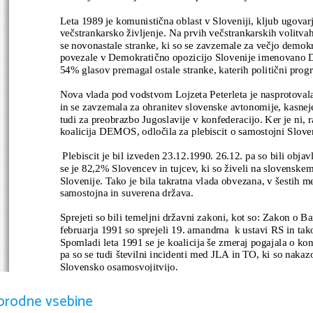
Leta 1989 je komunistična oblast v 
S
loveniji, kljub ugova
večstrankarsko življenje. Na prvih večstrankarskih volitvah
se novonastale stranke, ki so se zavzemale za večjo demokr
povezale v Demokratično opozicijo 
S
lovenije imenovano 
54% glasov premagal ostale stranke, katerih politični prog
Nova vlada pod vodstvom Lojzeta Peterleta je nasprotoval
in se zavzemala za ohranitev slovenske avtonomije, kasneje
tudi za preobrazbo 
J
ugoslavije v konfederacijo. Ker je ni, 
koalicija DEMOS, odločila za plebiscit o samostojni Sloven
 Plebiscit je bil izveden
23.12.1990. 26.12
.
 pa so bili objav
se je 82,2% 
S
lovencev in tujcev, ki so živeli na slovenske
Slovenije. Tako je bila takratna vlada obvezana, v šestih me
samostojna in suverena država.
Sprejeti so bili temeljni državni zakoni, kot so: Zakon o Ba
februarja 1991 so sprejeli 19. amandma  k ustavi RS in tako
Spomladi leta 1991 se je koalicija še zmeraj pogajala o konf
pa so se tudi številni incidenti med J
L
A in TO, ki so nakazo
Slovensko osamosvojitvijo. 
Najpomembnejši incident se je zgodil v učnem centru TO v
orodne vsebine
učnih centrov v Pekrah in na Igu, Slovenske oblasti tega nis