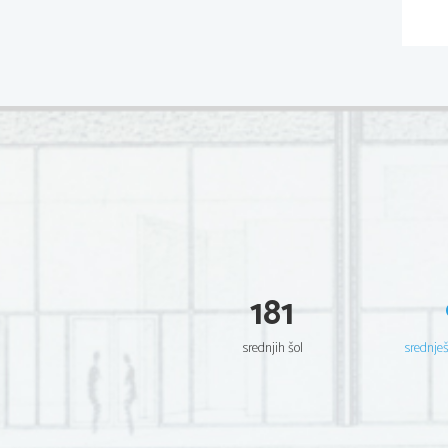
181
srednjih šol
srednje