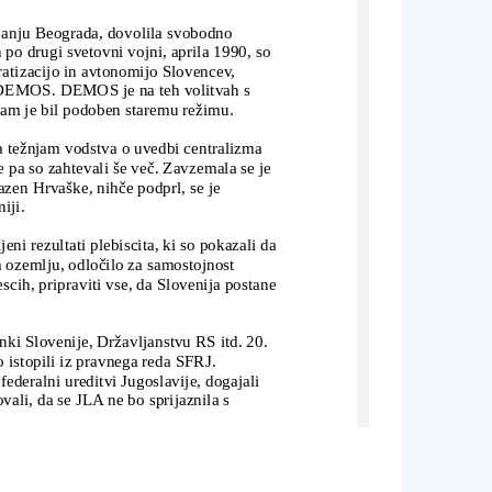
rjanju Beograda, dov
o
lila svobodno 
 po drugi svetovni vojni, aprila 1990, so 
atizacijo in avtonomijo 
S
lovencev, 
DEMOS. DEMOS je na teh volitvah s 
ram je bil podoben staremu režimu.
a težnjam vodstva o uvedbi centralizma 
 pa so zahtevali še več. Zavzemala se je 
razen Hrvaške, nihče podprl, se je 
iji.
ljeni rezultati plebiscita, ki so pokazali da
m ozemlju, odločilo za samostojnost 
scih, pripraviti vse, da 
S
lovenija postane
nki Slovenije, Državljanstvu RS itd. 20. 
 i
s
topili iz pravnega reda SFRJ.
ederalni ureditvi Jugoslavije, dogajali 
vali, da se JLA ne bo sprijaznila s 
 Pekrah. Ko je JLA zahtevala zaprtje 
o hotele storiti. JLA je v
 mariborske 