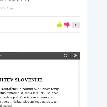
OV: 2139
+1
Način
Orodja
predstavitve
ITEV SLOVENIJE
i izobraženci in politiki okoli 
N
ove revije 
stno tematiko. 8. maja leta 1989 so prve 
še, podale politično izjavo imenovano 
v suvereni državi slovenskega naroda, ter 
mi narodi.