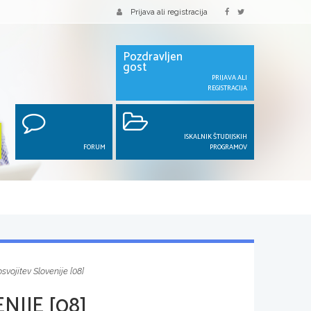
Prijava ali registracija
Pozdravljen
gost
PRIJAVA ALI
REGISTRACIJA
ISKALNIK ŠTUDIJSKIH
FORUM
PROGRAMOV
vojitev Slovenije [08]
IJE [08]