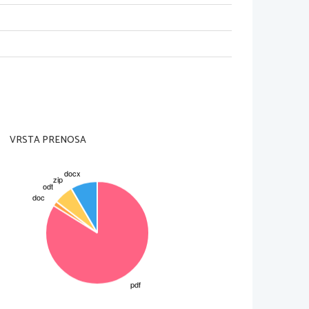
ačela pošiljati izvidnike. 23. maja so 
i. Kljub temu je JLA učni center obkolila. 
ika, teritorialci namen z orožjem braniti 
začela pogajanja, na katerih sta 
odvedli v vojaški zapor. Lokalni 
ta bila zaprta člana TO, naredili živi zid.
l Josefa Šimčika.
 slovenska vlada 25.6. sprejela deklaracijo
a svečana razglasitev državne 
 neodvisnosti Slovenije se ni strinjala 
jugoslovanske armade. JA v Sloveniji je
VRSTA PRENOSA
ejne prehode Slovenije, s čimer bi 
prej začela okupirati primorsko. 
 in letališču Brnik. Na poti so se 