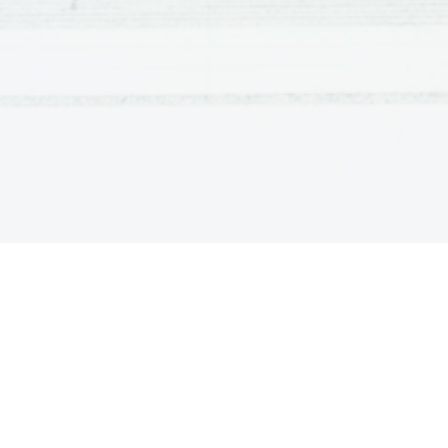
bila enota, ki je prodirala proti 
Šentilju
. Popoldne se je po 
mednarodni mejni prehod Vrtojba. JLA je zahtevala kapitul
Nedelja 30.6.
Ob 9. uri so proti 
S
loveniji poletela letala, ki pa so se hit
nove enote za napad na Slovenijo. Prav tako je TO iz 9 zas
tankovsko četo.
Ponedeljek 1.7.
Oklepna enota je prebila blokado pri Medvedjeku, vendar so
Torek 2.7.
Pomemben preobrat.
Četrtek 4.7
Osvobojeni so bili vsi mejni prehodi. Enote JLA se umikaj
Gornje 
R
adgone, kjer so se v preteklih dneh vrstili boji, j
Brnika in Dravograda.
Nedelja 7.7 – brionska deklaracija.
7. julija je bil po posredovanju evropske diplomacije
na sestanku med jugoslovansko in slovensko delegacijo ses
sporazum. Republika Slovenija je ohranila nadzor nad sv
skupaj z zunanjimi mejami, slovenske sile so odpravile bl
ki so se morale vrniti v vojašnice, izpuščeni so bili vsi vojn