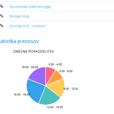
vojašnice poslala okrepitve, v bližino učnih centrov, pa je z
teritorialci zajeli dva izvidnika, vendar so ju takoj izpustil
Sociološka metodologija
Ker so imeli po pozivanju k predaji enote, ki je ujela izvidn
učni center, je JLA v Pekre poslala okrepitve. Zvečer so se 
Rimljani [04]
sodelovala tudi 2 člana TO, ki so ju sredi pogajanj nasilno 
prebivalci so se temu uprli tako da so okoli vojašnice, kjer s
Izločala [02] - bolezni
Nato je oklepnik zapeljal v množico in tam do smrti povozi
Zaradi neuspelega dogovora o 
konfederalni
 Jugoslaviji, je
tatistika prenosov
o neodvisnosti RS in ustavni zakon. Naslednjega dne je bil
neodvisnosti, na Trgu republike v Ljubljani. 
Z razglasitvijo
jugoslovanska vlada in jo je poskušala preprečiti z akcijo 
DNEVNA PORAZDELITEV
v noči razglasitve slovenske neodvisnosti začela zasedati m
Slovenijo odrezala od sveta in jo zadržala v Jugoslaviji.
Začela se je desetdnevna vojna.
Kljub temu, da se je vojna začela 27. junija, je JLA že dan 
Četrtek, 27.6.
Ponoči so začele enote JLA prodirati proti mejnim prehodom