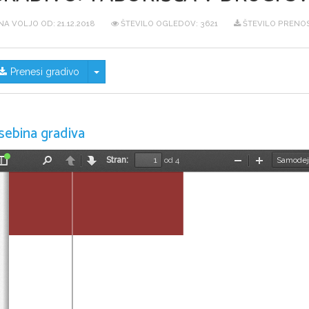
NA VOLJO OD:
21.12.2018
ŠTEVILO OGLEDOV: 3621
ŠTEVILO PRENOS
Skrij/prikaži meni
Prenesi gradivo
sebina gradiva
Stran:
od 4
Preklopi
Najdi
Nazaj
Naprej
Pomanjšaj
Povečaj
stransko
vrstico