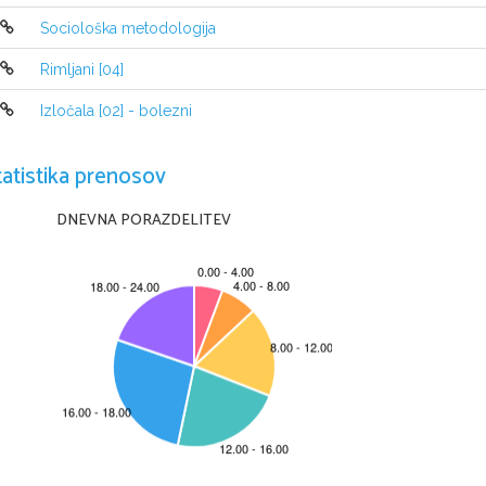
Sociološka metodologija
Rimljani [04]
Izločala [02] - bolezni
tatistika prenosov
DNEVNA PORAZDELITEV