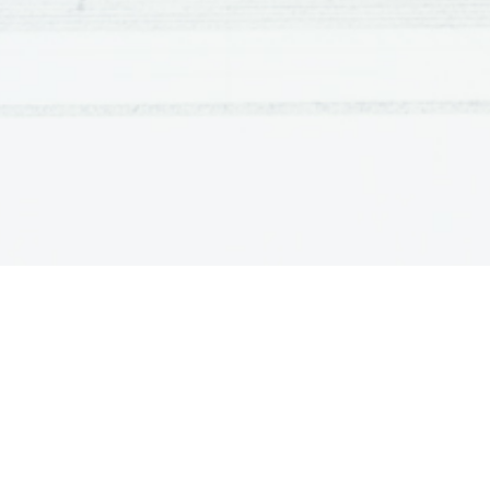
dotakratnih 
taborišč
.
1.
NAMEN KONCENTRACIJSKIH TABORIŠČ
Glavni namen 

Glavni namen koncentracijskih taborišč je 
prevzgojiti
 o
psihične kazni, dela,... S tem zmanjšajo moč nasprotnik
Drugotni namen 

Drugotni namen takšnih taborišč je 
zastraševalni
 učine
prisotnost KT opominja na spoštovanje 
zakonov
 in/ali 
Tretji namen 

Tretji namen je 
zaslužiti
 na račun prevzgojnega dela. 
2.
HOLOKAVST
Holokávst
 je sistematični 
genocid
 različnih 
etničnih
, 
ve
ga je izvajala 
nacistična
Nemčija
 med 
drugo svetovno v
vse do leta  
1945
.  Glavni  cilj  holokavsta  je  bilo  iztreb
imenovali  
Končna rešitev judovskega vprašanja
. Ostal
za  nezaželjene.  To  so  bili  posebno  
Poljaki
,  
Slovani
,  
R
prizadeti ter  
homoseksualci
. Tudi njih so mučili, prega
žrtev na račun tega še mnogo poveča, a ga ni moč na
dokazov. Mučenje in pobijanje zapornikov se je izvaja
taboriščih, posejanih po vsej Evropi. Pogosto so za izv