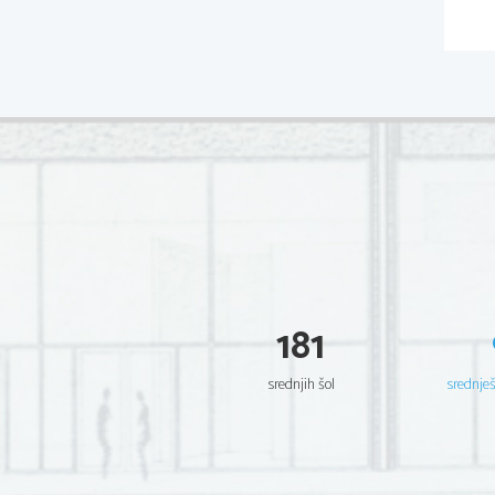
181
srednjih šol
srednje