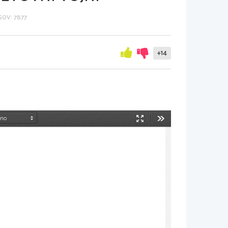
OV: 7877
+14
Način
Orodja
predstavitve