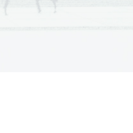
ziroma 
kaznovati
 s pomočjo telesne, 
ov. 
k na preostalo 
prebivalstvo
, saj jih 
zvestobo 
režimu
. 
rskih
, 
narodnih
 in posvetnih 
skupin
, ki
ojno
. Začel se je v 
letu
1941
 in je trajal
ljenje  
evropskih
Judov
, kar  so  
nacisti
e skupine poleg Judov so nacisti imeli
omi
,  
Jehove   priče
,  
umsko
  ali  
telesno
njali in morili, zato se končno število
tančno ugotoviti zaradi pomanjkanja
lo v koncentracijskih ter uničevalnih
ajanje množičnih usmrtitev uporabljali