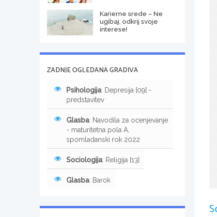
Karierne srede – Ne
ugibaj, odkrij svoje
interese!
ZADNJE OGLEDANA GRADIVA
Psihologija
: Depresija [09] -
predstavitev
Glasba
: Navodila za ocenjevanje
- maturitetna pola A,
spomladanski rok 2022
Sociologija
: Religija [13]
Glasba
: Barok
S