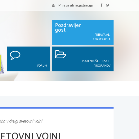
Prijava ali registracija
Pozdravljen
gost
PRIJAVA ALI
REGISTRACIJA
ISKALNIK ŠTUDIJSKIH
FORUM
PROGRAMOV
šča v drugi svetovni vojni
VETOVNI VOJNI