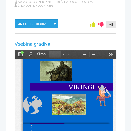
NA VOLJO OD:
21.12.2018
ŠTEVILO OGLEDOV: 2714
ŠTEVILO PRENOSOV: 3295
Skrij/prikaži meni
Prenesi gradivo
+5
Vsebina gradiva
Stran:
od 14
Preklopi
Najdi
Pomanjšaj
Povečaj
Orodja
stransko
vrstico
VIKINGI