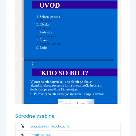
UVOD
1.
Splošni podatki
2.
Bivališča 
3.
Obleka 
4.
Prehrana
5.
Izobrazba
6.
Praznovanja 
7.
Šport
8.
Pogrebni običaji
9.
Ladje
KDO SO BILI?
Vikingi so bili bojevniki, ki so plenili po obalah 
Skandinavskega polotoka, Britanskega otočja in ostalih 
delih Evrope med 8. in 12. stoletjem. 
Po Evropi so bili znani pod imenom ‘’možje s severa’’.
•
Sorodne vsebine
Sociološka metodologija
Rimljani [04]