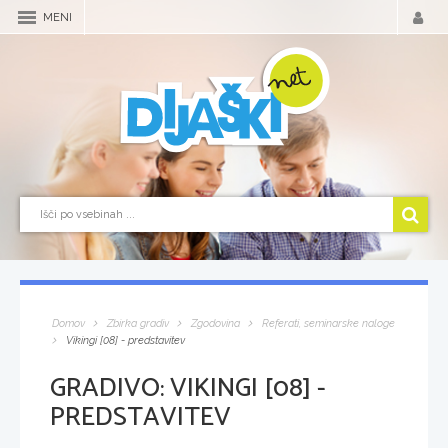
MENI
Domov
Zbirka gradiv
Zgodovina
Referati, seminarske naloge
Vikingi [08] - predstavitev
GRADIVO:
VIKINGI [08] -
PREDSTAVITEV