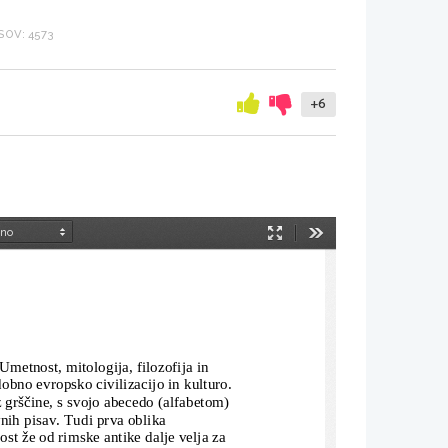
OV: 4573
+6
Način
Orodja
predstavitve
Umetnost, mitologija, filozofija in 
obno evropsko civilizacijo in kulturo.
z grščine, s svojo abecedo (alfabetom) 
nih pisav. Tudi prva oblika 
ost že od rimske antike dalje velja za 