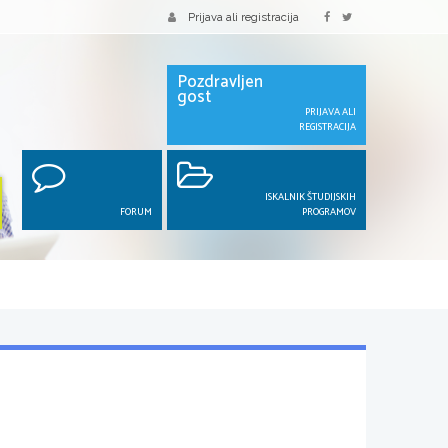
Prijava ali registracija
Pozdravljen
gost
PRIJAVA ALI
REGISTRACIJA
ISKALNIK ŠTUDIJSKIH
FORUM
PROGRAMOV