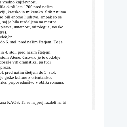
a vredno književnost.
ila okoli leta 1200 pred našim 
aciji, kretsko in mikensko. Stik z njima
iso bili enotno ljudstvo, ampak so se 
, saj je bila razdeljena na mestne 
pisava, umetnost, mitologija, versko 
re). 
bdobja:
do 6. stol. pred našim štetjem. To je 
in 4. stol. pred našim štetjem. 
estom Atene, časovno je to obdobje 
oseže vrh dramatika, pa tudi 
 proza.
l. pred našim štetjem do 5. stol. 
je grške kulture z orientalsko. 
rika, pripovedništvo v obliki romana.
ana KAOS. Ta se najprej razdeli na tri