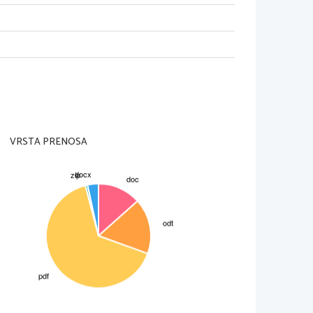
dijo najstarejši bogovi: 
li strele)
 v vulkane)
elementi sveta; najpomembnejša sta 
(ta pohabi očeta Urana). Njuni 
VRSTA PRENOSA