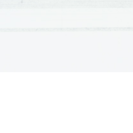
Je poglavar Olimpa - prebivališča bogov neba, k
Njegova starša sta titana Kronos in Rea, zato so ga
Kronides. Zevs prebiva na Olimpu, od koder ljudem p
ter nevihte. Z egido - mogočnim ščitom iz kože koze
mladosti zbira in razgrinja oblake in grmi ter meče st
Kot Zevs Horkios varuje svetost prisege, kot Zevs 
kot Zevs Eleutherios je zaščitnik svobode ljudstev.
Je poglavar bogov in ljudi: vodi posvete bogov, da
odloča o bojih in sporih. Varuje naravni red, kralje
uslišuje prošnje, kaznuje pa krivo prisego in zlor
zmage. 
Ve za usodo vseh ljudi, zato velja za najmogočn
voljo razodeva v nevihtah, sanjah, ptičjem letu (nje
posvečenega hrastovega gaja v Dodoni, kjer je bilo
Zevs velja za najbolj plodnega očeta, ljubimca bo
Kljub temu, da je poročen, njegovo zakonsko življen
nezvestobe.
Poročen je s svojo starejšo sestro 
Hero
, katera mu 
Titanka boginja Temis mu je rodila Hore, Moire in 
Titanka boginja Mnemosine mu je rodila devet muz
Hči titanov Koia in Foibe Leto mu je rodila 
Apolona