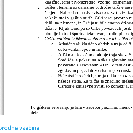
klasično, torej prvorazredno, vzorno, posnemanj
Grška plemena so današnje področje Grčije nasel
2.
štetjem. Naleteli so na dve visoko razviti civiliz
se kaže tudi v grških mitih. Grki torej prvotno n
delili na plemena, in Grčija ni bila enotna država
države. Kljub temu pa so Grke povezovali jezik, 
obredje in tudi športna tekmovanja (olimpijske ig
Grško antično književnost delimo na tri velika o
3.
Arhaično ali klasično obdobje traja od 8. 
o
doba velikih epov in lirike.
Atiško ali klasično obdobje traja skozi 5. 
o
Središče je pokrajina Atika z glavnim m
povezano z razcvetom Aten. V tem času d
zgodovinopisje, filozofska in govorniška
Helenistično obdobje traja od konca 4. sto
o
našega štetja. Za ta čas je značilno mešan
Osrednje književne zvrsti so komedija, li
Po grškem verovanju je bila v začetku praznina, imenov
dele: 
EROS (sila ljubezni)

orodne vsebine
TARTAR (podzemlje)
