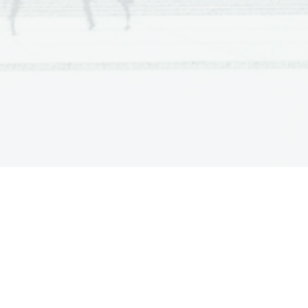
i je smrtnikom nedostopen. 
 prvotno imenovali tudi Kronion ali
ošilja dež, veter, sneg, viharje 
 Amaltee, ki ga je dojila v 
rele, ki so mu jih skovali kiklopi. 
Ksenios varuje gostinsko pravo in 
 
je oblast kraljem na Zemlji, 
 in družine, pomoči potrebne, 
abo moči.Spremlja ga Nike - podoba 
ejšega boga prerokovanja. Svojo 
gova ptica je orel) in v šumenju 
 njegovo najstarejše svetišče. 
ginj in prelepih zemeljskih žena. 
je kalijo prepiri zaradi zakonske 
je rodila 
Aresa
, 
Hefajsta
 in Hebo. 
Nimfe.
.
 in 
Artemido
.