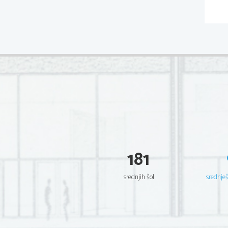
181
srednjih šol
srednje