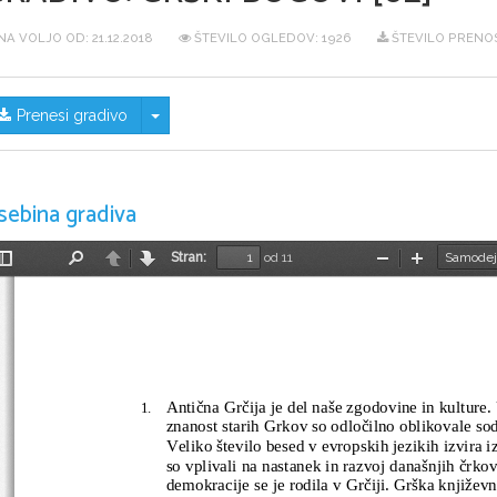
NA VOLJO OD:
21.12.2018
ŠTEVILO OGLEDOV: 1926
ŠTEVILO PRENOS
Skrij/prikaži meni
Prenesi gradivo
sebina gradiva
Stran:
od 11
Preklopi
Najdi
Nazaj
Naprej
Pomanjšaj
Povečaj
stransko
vrstico
Antična Grčija je del naše zgodovine in kulture. 
1.
znanost starih Grkov so odločilno oblikovale sod
Veliko število besed v evropskih jezikih izvira i
so vplivali na nastanek in razvoj današnjih črkov
demokracije se je rodila v Grčiji. Grška književn