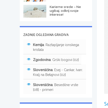
Karierne srede – Ne
ugibaj, odkrij svoje
interese!
ZADNJE OGLEDANA GRADIVA
Kemija
: Raztapljanje ionskega
kristala
Zgodovina
: Grški bogovi [02]
Slovenščina
: Esej - Cankar, Ivan:
Kralj na Betajnovi [02]
Slovenščina
: Besedilne vrste
[08] - primeri
S