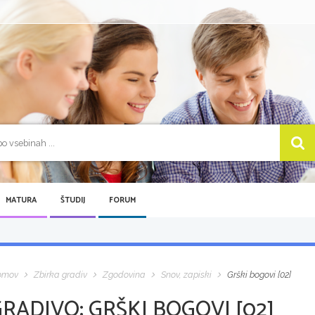
MATURA
ŠTUDIJ
FORUM
omov
Zbirka gradiv
Zgodovina
Snov, zapiski
Grški bogovi [02]
GRADIVO:
GRŠKI BOGOVI [02]