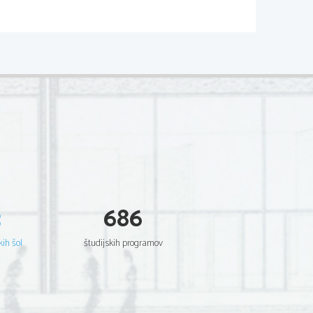
odu Olimpijcev. To so bogovi, ki so 
o na gori Olimp.
o. Poročen je s Hero, svojo sestro, 
jami ali navadnimi ženskami. Da je 
Titani. Boj med njimi je trajal deset 
ojščakov
ti, preročišč
3
686
kih šol
študijskih programov