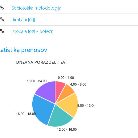
GEA (zemlja)

Sociološka metodologija
Iz zveze med Geo in njenim sinom URANOM (nebo) se ro
Rimljani [04]
KIKLOPI (enooki velikani, ki so kasneje izdelova

GIGANTI (storoki velikani, ki so kasneje zaprti

Izločala [02] - bolezni
TITANI (dvanajst velikanov – iz njih nastanejo 

KRONOS in REA)
tatistika prenosov
Sledi prva izmena bogov iz zveze med Reo in Kronosom 
otroci so:
DNEVNA PORAZDELITEV
HESTIJA – boginja ognjišča in doma

DEMETRA – boginja poljedelstva in žetve

HADES – bog podzemlja

POZEJDON – bog morja

HERA – boginja zakonske zveze in žensk

ZEVS – vladar bogov
