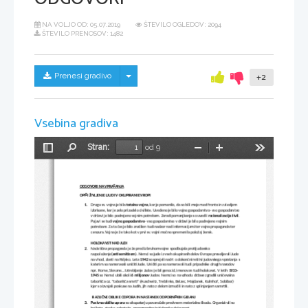
NA VOLJO OD:
05.07.2019
ŠTEVILO OGLEDOV: 2094
ŠTEVILO PRENOSOV: 1482
Skrij/prikaži meni
Prenesi gradivo
+2
Vsebina gradiva
Stran:
od 9
Preklopi
Najdi
Pomanjšaj
Povečaj
Orodja
stransko
vrstico
ODGOVORI NA VPRAŠANJA
OPIŠI ŽIVLJENJE LJUDI V OKUPIRANI EVROPI
1.
Druga sv. vojna je bila 
totalna vojna
, kar je pomenilo, da so bili meje med fronto in zaledjem 
izbrisane, kar je zelo prizadelo civiliste. Uvedeno je bilo vojno gospodarstvo- vso gospodarstvo
v državi je bilo podrejeno vojnim potrebam. Zaradi pomanjkanja so uvedli 
racionalizacijo živil
. 
Pojavi se tudi 
vojno gospodarstvo
- vso gospodarstvo v državi je bilo podrejeno vojnim 
potrebam. Za ta čas je bilo značilen tudi nadzor nad informacijami ter vojna propaganda ter 
cenzura. Vojna je že tako kot v prvi sv. vojni močno spremenila položaj žensk. 
HOLOKAVST NAD JUDI
2.
Nacistična propaganda je že pred izbruhom vojne spodbujala protijudovsko 
razpoloženje(
antisemitizem
). Nemci so jude iz vseh okupiranih delov Evrope preseljevali Jude 
na vhod, zlasti na Poljsko. Leta 
1942
 so sprejeli načrt o dokončni rešitvi judovskega vprašanja s
katerim so nameravali uničiti Jude. Uničiti pa so nameravali tudi pripadnike drugih narodov 
npr. Rome, Slovane... Iztrebljanje Judov je bil genocid, imenovan tudi holokavst. V letih 
1933-
1945
 so Nemci ubili okoli 
6 milijonov
 Judov. Nemci so na vzhodu države zgradili uničevalna 
taborišča oz. ''taborišča smrti'' (Auschwitz, Treblinka, Belzec, Majdanek, Kulmhof, Sobibor) 
kjer so izvajali poskuse na Judih, jih nato z delom izmučili in nato z uplinjanjem usmrtili.
RAZLIČNE OBLIKE ODPORA IN NASTANEK ODPORNIŠKIH GIBANJ
3.
Pasivna oblika upora 
so okupatorju povzročale predvsem materialno škodo. Organizirali so 