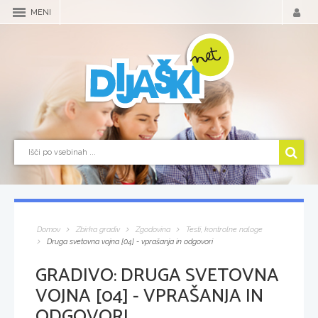
MENI
Domov
Zbirka gradiv
Zgodovina
Testi, kontrolne naloge
Druga svetovna vojna [04] - vprašanja in odgovori
GRADIVO:
DRUGA SVETOVNA
VOJNA [04] - VPRAŠANJA IN
ODGOVORI