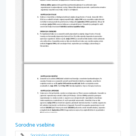
bojkote, stavke, sabotaže, propagandno in tiskarsko dejavnost...
Aktivne oblike upora 
so bila gverilska (partizanska) gibanja ki so zahtevala vojno 
organiziranost in pripravljenost na boj. Odporniško gibanje je preraslo v partizanske armade v
Jugoslaviji, Sovjetski zvezi, Italiji, Grčiji in na Poljskem.
KAPITULACIJA ITALIJE
4.
Stalin je v času bitke za Stalingrad zahteval odprtje druge fronte v Franciji. Zavezniki (VB in 
ZDA) so se odločili da bodo najprej napadli Italijo. 
Julija 1943 
se je zavezniška vojska izkrcala 
na Siciliji in nato je prodirala proti severu. Italija je 
8. septembra 1943
 kapitulirala. Rim je bil 
osvobojen 
junija 1944, 
severno Italijo pa so okupirali Nemci. Mussolini je pobegnil in vodil 
severni del Italije imenovan 
Fašistična socialna republika Italija.
OPERACIJA OVERLORD
5.
Po kapitulaciji Italije so se zavezniki začeli pripravljati na odprtje druge fronte v Franciji. 
Invazija na Normandijo (operacija Ovelord, Dan D) je bila največja kopenska in pomorska 
operacija v zgodovini. Začela se je 
6. Junija 1944 
in je zaradi nemške obalne straže zahtevala 
zelo veliko žrtev. Zavezniške enote so bile zelo številčne in tako se je nemška vojska začela 
umikati. 
Avgusta 1944
 je bil osvobojen Pariz, septembra pa vsa Belgija, Luksemburg in 
Nizozemska.
KAPITULACIJA NEMČIJE
6.
Zavezniki so že od leta 
1942
 želeli oslabiti moč Nemčije z nenehnim bombardiranjem. Po 
zavzetju Francije so se zavezniki usmerili proti Nemčiji in Berlinu. Angleško- ameriške in 
sovjetske enote so se 
25. aprila 1945 srečale na reki Labi
. Berlin so sovjetske enote 
osvobodile 
1. maja 1945
. Na 
9. Maj 1945
 Nemčija kapitulira. Vojna v Evropi je končana.
KAPITULACIJA JAPONSKE
7.
Vojna se je v Evropi končala, vendar se je bojevanje na Tihem oceanu nadaljevalo. Zavezniki so
japonsko napredovanje ustavili z bitko pri Midwayu. Od leta 
1944
 je potekalo postopno 
napredovanje (»z otoka na otok«). Japonci so se vztrajno branili. Uporabljali so kamikaze- 
letala napolnjena z razstrelivom, ki so jih upravljali samomorilci. Ameriške žrtve so bile 
ogromne. 
Junija 1945
 so Američani uspešno preizkusili atomsko bombo. V začetku avgusta sta
bili odvrženi dve bombi- na Hirošimo in Nagasaki. Povzročili sta popolno opustošenje in smrt 
več kot 
100.000 
ljudi. Potem je še okoli 
200.000
 ljudi umrlo zaradi rakastih obolenj. Japonska 
je kapitulirala 
2. Septembra.1945
. Druga svetovna vojna, ki je zajela 
61
 držav in je potekala v 
40
 državah se je končala.
POLITIČNO DOGAJANJE V ČASU 2 SV. VOJNE
8.
Atlantska listina – Avgusta 1941
 sta se britanski ministrski predsednik Churchill in ameriški 
Sorodne vsebine
predsednik Roosevelt prvič srečala na ladji pred obalo 
Nove Furlandije
. Čeprav je Roosevelt 
zavrnil vstop ZDA v vojno sta s Churchillom podpisala Atlantsko listino. Zagotovila sta , da 
njuni državi nimata ozemeljski zahtev in se zavzemala za ohranitev miru po svetu. Atlantska 
listina je imela velik pomen ker: pomenila je začetek oblikovanja protifašistične zveze, bila je 
velika spodbuda vsem, ki so bili proti fašizmu, dajala je upanje v bolj pravično urejen svet po 
Sociološka metodologija
vojni in postala je temelj poznejše listine Organizacije združenih narodov. Atlantsko listino je 