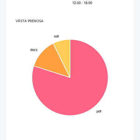
12.
Denarno pomoč so prvo ponudile ZDA (
1947
) najprej Turčiji in Grčiji. To pomoč imenujemo 
Trumanova doktrina.
 Leta 
1947
 so se ZDA odločile denarno pomagati vsaki državi, ki bo za 
pomoč zaprosila. Program so poimenovali 
Marshallov načrt
. S pomočjo tega načrta so si 
zahodnoevropske države zelo opomogle. Pomoč je bila ponujena tudi vzhodnoevropskim 
državam, a so le te pomoč pod prisilo Moskve zavrnile.
GOSPODARSKA POMOČ SZ DRUGIM ZAVEZNIŠKIM DRŽAVAM
VRSTA PRENOSA
13.
Stalin je menil, da ZDA pomaga z namenom, da bi kontrolirali Evropo
. 
Leta
 1949
 je ustanovil 
program poimenovan 
Svet za vzajemno gospodarsko pomoč (SEV)
. Sovjetska zveza je tako 
drugim komunističnim državam ponujala pomoč. Pod vodstvom Moskve so se povezale 
komunistične stranke v vzhodni Evropi, Italiji in Franciji
. 
Leta
 1947
 so ustanovile
 Informbiro
- 
informacijski center za izmenjavanje izkušenj med komunističnimi državami. Informbiro je bil 
predvsem sredstvo, ki ga je Stalin uporabljal za nadzor nad evropskimi komunisti.