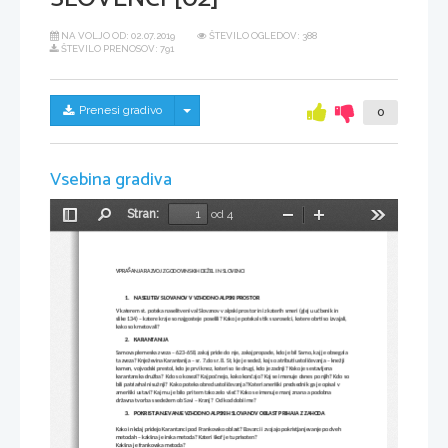
NA VOLJO OD:
02.07.2019
ŠTEVILO OGLEDOV: 388
ŠTEVILO PRENOSOV: 791
Skrij/prikaži meni
Prenesi gradivo
0
Vsebina gradiva
Stran:
od 4
Preklopi
Najdi
Pomanjšaj
Povečaj
Orodja
stransko
vrstico
VPRAŠANJA RAZVOJ ZGODOVINSKIH DEŽEL IN SLOVENCI
1.
NASELITEV SLOVANOV V VZHODNO ALPSKI PROSTOR
V katerem st. poteka naselitveni val Slovanov v alpski prostor in iz katerih smeri (glej u učbenik in 
slike 134) – katere kraje so najgosteje poselili? Kako je potekal stik s saroselci, katere obrti so izvajali, 
kako so kmetovali? 
2.
KARANTANIJA
Samova plemeska zveza – 623-658, zakaj pride do nje, zakaj propade, kdo je bil Samo, kaj je obsegala 
ta zveza? Knježevina Karantanija – sr. 7.do sr. 8. St, kje je sedež, kaj so atributi ustoličevanja – knežji 
kamen, vojvodski prestol, kdo je prvi knez, kateri so še drugi, kdo je zadnji? Kako je sestavljena 
karantanska družba?  Kdo so kosezi? Kaj počnejo, kako končajo? Kaj se imenuje danes po njih? Kdo so
bili patriarhalni sužnji?  Kako poteka obred ustoličevanja? Kateri aneriški predsednik ga je opisal v 
ameriški ustavi? Kaj mu je bilo pri tem tako zelo všeč? Kako se imenuje manj znana a podobna 
državna tvorba s sedežem ob Savi – Kranj?  Od kod dobi ime?
3.
POKRISTJANJEVANJE VZHODNO ALPSKIH SLOVANOV OBLAST PRIHAJA Z ZAHODA
Kako in kdaj pridejo Karantanci pod Frankovsko oblast? Bavarci i zvajajo pokristjanjevanje po dveh 
metodah – kakšna je irska metoda? Kateri škof je tu prisoten? 
Kakšna je frankovska metoda?