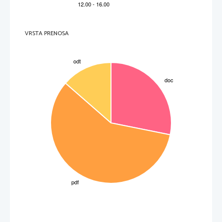
Kakšen sloj prebivalstva so gruntarji, bajtarji, kajžarji, gostači? Kaj so vzroki za kmečke upore na 
slovenskem? Kadaj se pojavijo?
Koroški kmečki upor – kdaj je, vzroki, kako se konča? 
Vseslovenski  kmečki upor 1515 – kje se razširi, koliko je udeležencev, vzroki, koga prosijo za pomoč, 
kako se upor konča, kaj je ostalo kot spomin na kmečke upore – le vkup le vkup uboga gmajna, kaj je 
to? 
VRSTA PRENOSA
Hrvaško slovenski kmečki upor – kje se razširi, koliko traja, vzroki, koliko časa traja, udeleženci, Kaj je 
posebnst – organizacija, cilji, kaj  kmetje zahtevajo, kako se upor konča, kdo so znanji voditelji in kako
končajo? V kaj se povezujejo kmetje?
Tolminski kmečki upor – vzrok, povod, posebnost, kam se razširi, zatrtje, posedice? Kaj je v spomin na
ta upor danes na tolmiskem? Proti čemu ljudje danes protestirajo na ulicah?
12. REFORMACIJA NA SLOVENSKEM