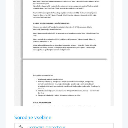
Kako poteka meja med pokristjanjevanjem iz Salzburga in Ogleja  - kdaj, kdo to mejo določi in do kdaj 
traja takšna razmejitev? 
Kaj so Brižinski spomeniki – nastanek, kje so shranjeni, pisava, pergament, vsebina? Kakšno metodo 
opisuje Prešeren v Krstu pri Savici? Opiši zgodovinsko ozadje Krsta pri Savici ?
Po priključitvi uporu Ljudevita Posavskega izgubijo samostojnost (818) – kakšna tvorba je Spodnja 
Panonija – kako se konča? V Spodnji Panoniji širita krščanstvo nisionarja Konstantin in Ciril; kaj je 
njuno delo? Kako končata? 
4. ALPSKI SLOVANI IN RIMSKO – NEMŠKO CESARSTVO
Kdo prevzame oblast nad Panonijo, Karantanijo in Karniolo v 9. St? Kdo prevzame oblast v 
Karantaniji? Predstavlja začetek fevdalizma
Katero ljudstvo predstavlja do 10. St. nevarnsot za naš poselitveni prostor? Kdaj in kdo jih dokončno 
uniči?
Katere mejne krajine nastanejo v 10. St. in kakšen je njihov pomen? Kako se imenuje dežela, ki 
poveže te pokrajine v 11. St?
Kdo so bili zemljiški gospodje na slovenskem (posvetni in cerkveni – Freisinški , Ptujski, Brixenški, 
Eppenstein, Traunagu, Andechi, Traungau)?Kako je organizirana njihova uprava, katere naloge 
opravljajo, kaj se zgodi z njimi v poznem srednjem veku?
Kolonizacija – poznamo 4 faze
1.
Poseljevanje antičnih ozemlj 6.st-9.st
2.
Notranja kolonizacija  poseljevanje zemljišč po rečnih tokovih navzgor, poseljevanje z 
domačim prebivalstvom  in zunanja kolonizacija – poseljevanje s tujim prebivalstvom 
pripeljanim od drugot – germanizacija, nemški otoki Sorško polje, Apaško polje, Dravsko polje
10-12. st
3.
Višinska kolonizacija (celki, novaki, novine, Pohorje, Mežiška dolina, Kočevje – tudi Nemci 13. 
Do 15. st
4.
Neagrarna kolonizacija – uskoki, fužinsrstvo, rudarstvo, po 15. st
5. DEŽELA KOT DOMOVINA
Katere dežele se vzpostavijo na slovenskem območju in kje imajo sedež (Koroška, Kranjska – kaj 
obsega, Štajerska – obseg, glavna mesta, Goriška, -  domovina teh dežel je Rimsko nemško cesarstvo, 
kam spada Istra, kam Premurje). Kdo izvaja oblast v imenu cesarja? Kakšno oblast izvaja deželni knez?
Kdo so deželni knezi po 16. St? Kdo sestavlja deželni zbor? Primerjaj deželno in domovinsko zavest, 
Sorodne vsebine
kdaj se šele vzpostavi domovinska zavest Valvasor-  opisuje Kranjsko sam je Nemec, piše v nemščini?
6. PLEMIŠKE RODBINE NA SLOVENSKEM IN OBLIKOVANJE DINASTIČNIH OZEMELJ
Sociološka metodologija
Naštej plemiške rodbina na slovenskem in kje se uveljavijo? Kako se v boj za rodbine vplete Otokar 