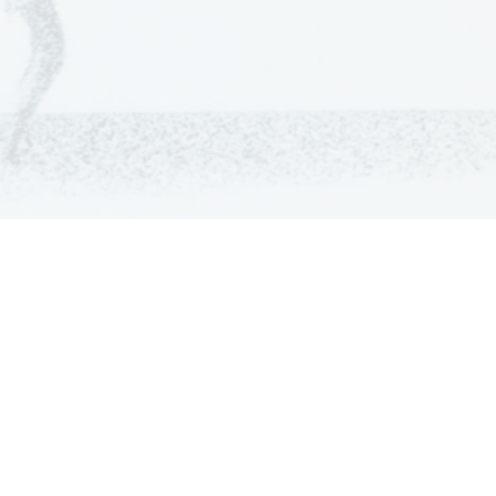
GRADIVA
Šolska gradiva
Pošlji datoteke
Seznam donatorjev
Najbolje ocenjena
Največkrat prenešena