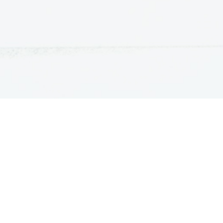
ATURA
ŠTUDIJ
lošna matura
Iskalnik študijskih programov
turitetni tečaj
Univerze
klicna matura
Fakultete in visoke šole
ogled v pole in ugovor
Višje šole
Razpisi za vpis