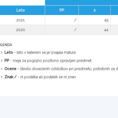
Leto
PP
2
2021
/
45
2020
/
44
EGENDA
Leto
- leto v katerem se je izvajala matura
PP
- meja za pogojno pozitivno opravljen predmet
Ocene
- število doseženih odstotkov pri predmetu, potrebnih za
Znak /
- ni podatka ali podatek še ni znan