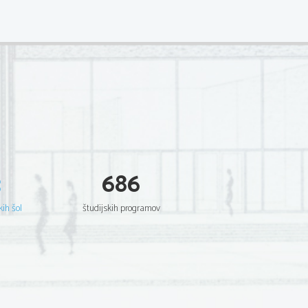
3
686
kih šol
študijskih programov