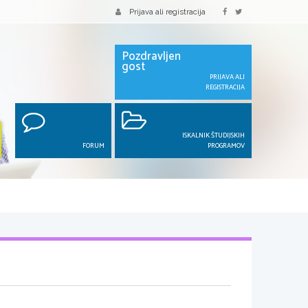
Prijava ali registracija
Pozdravljen
gost
PRIJAVA ALI
REGISTRACIJA
ISKALNIK ŠTUDIJSKIH
FORUM
PROGRAMOV