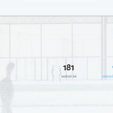
181
srednjih šol
srednje