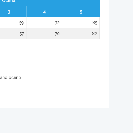
Ocena
3
4
5
59
72
85
57
70
82
 dano oceno