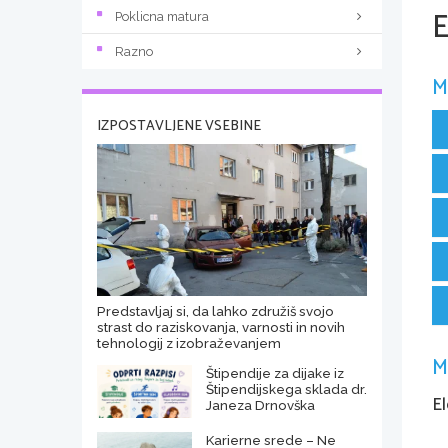
Poklicna matura
Razno
M
IZPOSTAVLJENE VSEBINE
Predstavljaj si, da lahko združiš svojo
strast do raziskovanja, varnosti in novih
tehnologij z izobraževanjem
M
Štipendije za dijake iz
Štipendijskega sklada dr.
E
Janeza Drnovška
Karierne srede – Ne