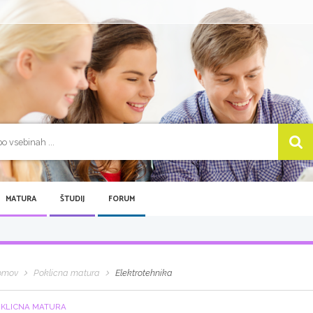
MATURA
ŠTUDIJ
FORUM
omov
Poklicna matura
Elektrotehnika
KLICNA MATURA