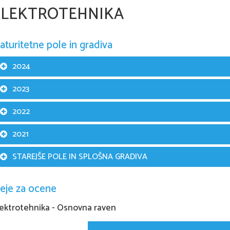
ELEKTROTEHNIKA
aturitetne pole in gradiva
2024
2023
2022
2021
STAREJŠE POLE IN SPLOŠNA GRADIVA
eje za ocene
lektrotehnika - Osnovna raven