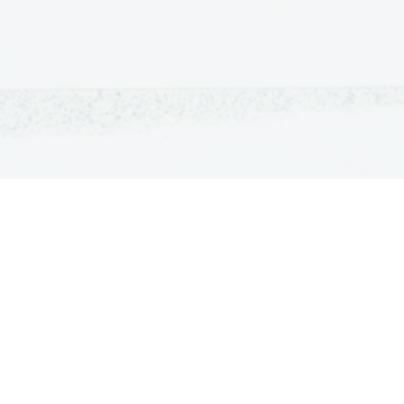
OSNOVNE ŠOLE
SREDNJE ŠOLE
M
Seznam osnovnih šol
Iskalnik SŠ programov
Sp
Osnovnošolski koledar
Srednje šole po regijah
Ma
Nacionalno preverjanje znanja
Vpis v srednje šole
Po
Tretji predmet NPZ
Srednješolski koledar
Vp
Dijaški domovi