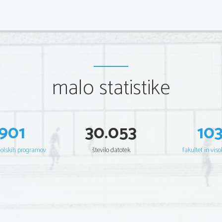
malo statistike
901
30.053
10
šolskih programov
število datotek
fakultet in viso