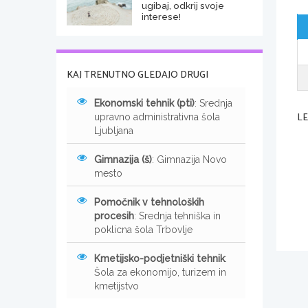
ugibaj, odkrij svoje
interese!
KAJ TRENUTNO GLEDAJO DRUGI
Ekonomski tehnik (pti)
: Srednja
L
upravno administrativna šola
Ljubljana
Gimnazija (š)
: Gimnazija Novo
mesto
Pomočnik v tehnoloških
procesih
: Srednja tehniška in
poklicna šola Trbovlje
Kmetijsko-podjetniški tehnik
:
Šola za ekonomijo, turizem in
kmetijstvo