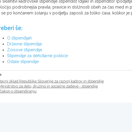
 sklenitvi kadrovske štipendije štipendist (dijak) in štipenditor (podje
ločijo podrobnejša pravila, pravice in dolžnosti obeh za čas med in po
 se po končanem šolanju v podjetju zaposli za toliko časa, kolikor je
reberi še:
O štipendijah
Državne štipendije
Zoisove štipendije
Štipendije za deficitarne poklice
Ostale štipendije
i:
Javni sklad Republike Slovenije za razvoj kadrov in štipendije
Ministrstvo za delo, družino in socialne zadeve - štipendije
Zakon o štipendiranju