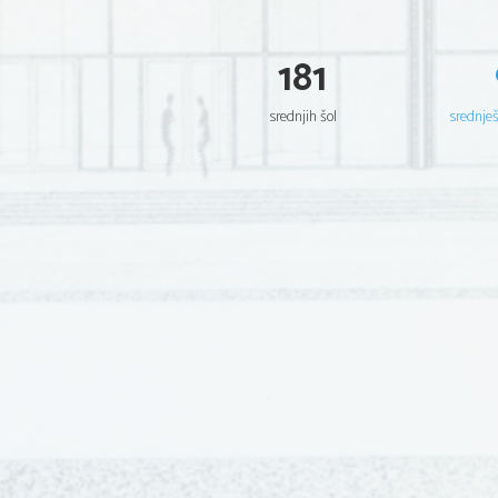
181
srednjih šol
srednje