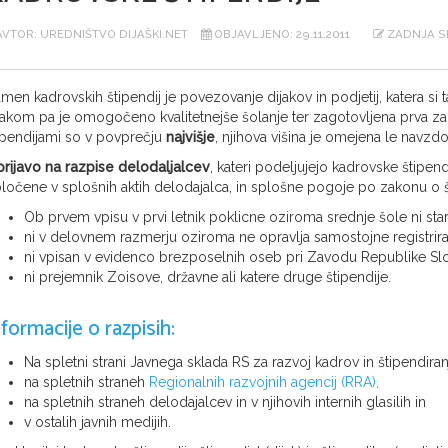
VTOR: UREDNIŠTVO DIJAŠKI.NET
OBJAVLJENO: 29.11.2011
ZADNJA SP
men kadrovskih štipendij je povezovanje dijakov in podjetij, katera si 
jakom pa je omogočeno kvalitetnejše šolanje ter zagotovljena prva za
ipendijami so v povprečju
najvišje
, njihova višina je omejena le navzd
prijavo na razpise delodaljalcev
, kateri podeljujejo kadrovske štipendi
ločene v splošnih aktih delodajalca, in splošne pogoje po zakonu o š
Ob prvem vpisu v prvi letnik poklicne oziroma srednje šole ni stare
ni v delovnem razmerju oziroma ne opravlja samostojne registrira
ni vpisan v evidenco brezposelnih oseb pri Zavodu Republike Slo
ni prejemnik Zoisove, državne ali katere druge štipendije.
nformacije o razpisih:
Na spletni strani Javnega sklada RS za razvoj kadrov in štipendira
na spletnih straneh
Regionalnih razvojnih agencij (RRA),
na spletnih straneh delodajalcev in v njihovih internih glasilih in
v ostalih javnih medijih.