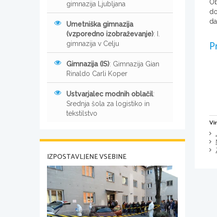
Ob
gimnazija Ljubljana
do
da
Umetniška gimnazija
(vzporedno izobraževanje)
: I.
P
gimnazija v Celju
Gimnazija (IS)
: Gimnazija Gian
Rinaldo Carli Koper
Ustvarjalec modnih oblačil
:
Srednja šola za logistiko in
tekstilstvo
Vir
IZPOSTAVLJENE VSEBINE