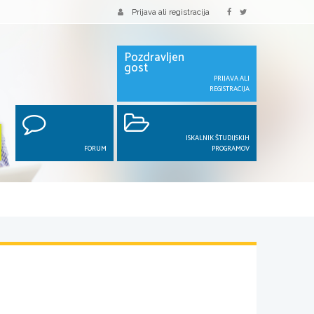
Prijava ali registracija
Pozdravljen
gost
PRIJAVA ALI
REGISTRACIJA
ISKALNIK ŠTUDIJSKIH
FORUM
PROGRAMOV