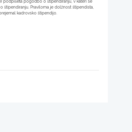
tje) podpišeta pogodbo o štipendiranju, v kateri se
 štipendiranju. Praviloma je dolžnost štipendista,
 prejemal kadrovsko štipendijo.