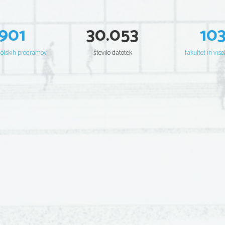
901
30.053
10
šolskih programov
število datotek
fakultet in viso