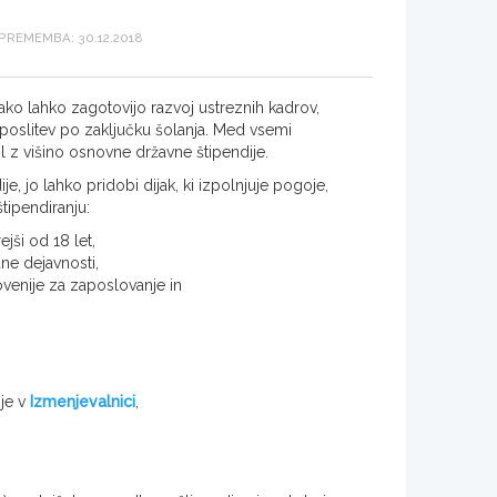
REMEMBA: 30.12.2018
tako lahko zagotovijo razvoj ustreznih kadrov,
poslitev po zaključku šolanja. Med vsemi
ol z višino osnovne državne štipendije.
je, jo lahko pridobi dijak, ki izpolnjuje pogoje,
tipendiranju:
jši od 18 let,
ne dejavnosti,
venije za zaposlovanje in
nje v
Izmenjevalnici
,