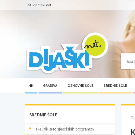
Študentski.net
GRADIVA
OSNOVNE ŠOLE
SREDNJE ŠOLE
SREDNJE ŠOLE
D
Iskalnik srednješolskih programov