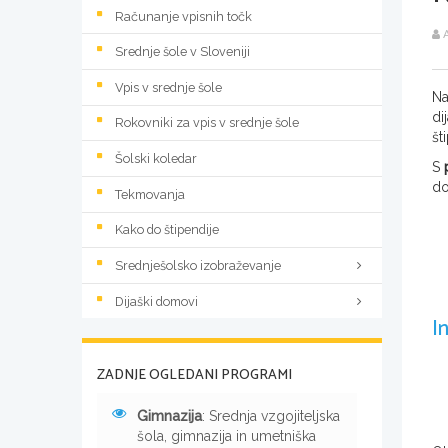
Računanje vpisnih točk
A
Srednje šole v Sloveniji
Vpis v srednje šole
Na
di
Rokovniki za vpis v srednje šole
št
Šolski koledar
S
do
Tekmovanja
Kako do štipendije
Srednješolsko izobraževanje
Dijaški domovi
I
ZADNJE OGLEDANI PROGRAMI
Gimnazija
: Srednja vzgojiteljska
šola, gimnazija in umetniška