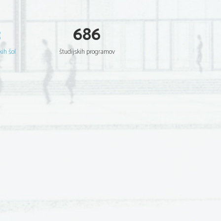
3
686
kih šol
študijskih programov