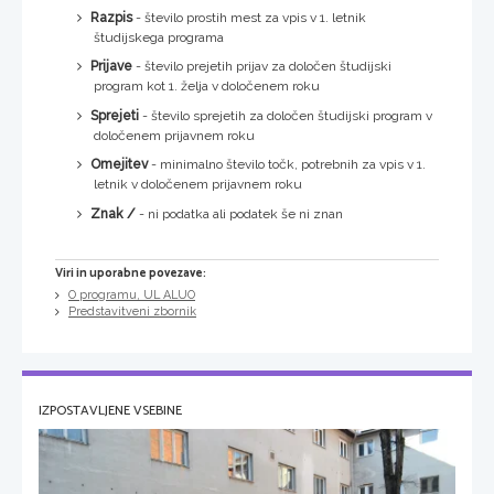
Razpis
- število prostih mest za vpis v 1. letnik
študijskega programa
Prijave
- število prejetih prijav za določen študijski
program kot 1. želja v določenem roku
Sprejeti
- število sprejetih za določen študijski program v
določenem prijavnem roku
Omejitev
- minimalno število točk, potrebnih za vpis v 1.
letnik v določenem prijavnem roku
Znak /
- ni podatka ali podatek še ni znan
Viri in uporabne povezave:
O programu, UL ALUO
Predstavitveni zbornik
IZPOSTAVLJENE VSEBINE