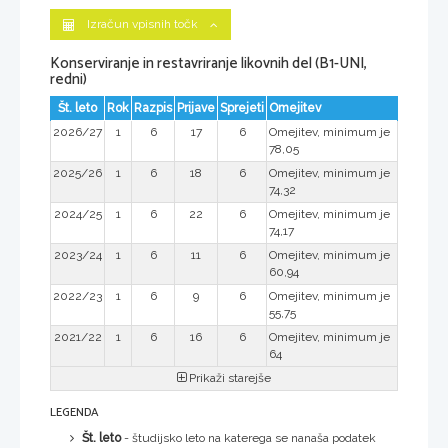
Izračun vpisnih točk
Konserviranje in restavriranje likovnih del (B1-UNI,
redni)
Št. leto
Rok
Razpis
Prijave
Sprejeti
Omejitev
2026/27
1
6
17
6
Omejitev, minimum je
78,05
2025/26
1
6
18
6
Omejitev, minimum je
74,32
2024/25
1
6
22
6
Omejitev, minimum je
74,17
2023/24
1
6
11
6
Omejitev, minimum je
60,94
2022/23
1
6
9
6
Omejitev, minimum je
55,75
2021/22
1
6
16
6
Omejitev, minimum je
64
Prikaži starejše
LEGENDA
Št. leto
- študijsko leto na katerega se nanaša podatek