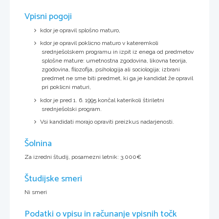
Vpisni pogoji
kdor je opravil splošno maturo,
kdor je opravil poklicno maturo v kateremkoli
srednješolskem programu in izpit iz enega od predmetov
splošne mature: umetnostna zgodovina, likovna teorija,
zgodovina, filozofija, psihologija ali sociologija; izbrani
predmet ne sme biti predmet, ki ga je kandidat že opravil
pri poklicni maturi,
kdor je pred 1. 6. 1995 končal katerikoli štiriletni
srednješolski program.
Vsi kandidati morajo opraviti preizkus nadarjenosti.
Šolnina
Za izredni študij, posamezni letnik: 3.000€
Študijske smeri
Ni smeri
Podatki o vpisu in računanje vpisnih točk