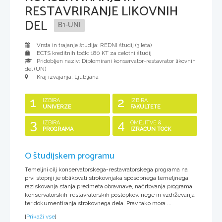
RESTAVRIRANJE LIKOVNIH
DEL
B1-UNI
Vrsta in trajanje študija: REDNI študij (
3 leta
)
ECTS kreditnih točk: 180 KT za celotni študij
Pridobljen naziv:
Diplomirani konservator-restavrator likovnih
del (UN)
Kraj izvajanja: Ljubljana
1
2
IZBIRA
IZBIRA
UNIVERZE
FAKULTETE
3
4
IZBIRA
OMEJITVE &
PROGRAMA
IZRAČUN TOČK
O študijskem programu
Temeljni cilj konservatorskega-restavratorskega programa na
prvi stopnji je oblikovati strokovnjaka sposobnega temeljnega
raziskovanja stanja predmeta obravnave, načrtovanja programa
konservatorskih-restavratorskih postopkov, nege in vzdrževanja
ter dokumentiranja strokovnega dela. Prav tako mora ...
[
Prikaži vse
]