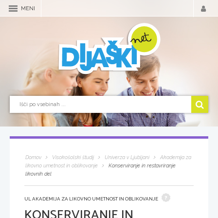
MENI
Domov
Visokošolski študij
Univerza v Ljubljani
Akademija za
likovno umetnost in oblikovanje
Konserviranje in restavriranje
likovnih del
UL AKADEMIJA ZA LIKOVNO UMETNOST IN OBLIKOVANJE
KONSERVIRANJE IN