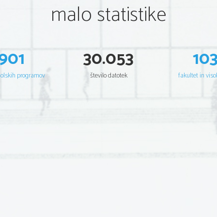
malo statistike
901
30.053
10
šolskih programov
število datotek
fakultet in viso