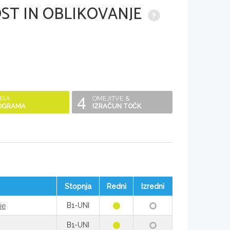
ST IN OBLIKOVANJE
4
IRA
OMEJITVE &
OGRAMA
IZRAČUN TOČK
Stopnja
Redni
Izredni
B1-UNI
je
B1-UNI