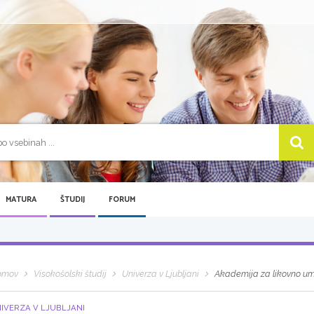
MATURA
ŠTUDIJ
FORUM
omov
Visokošolski študij
Univerza v Ljubljani
Akademija za likovno ume
IVERZA V LJUBLJANI