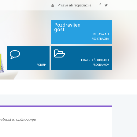
Prijava ali registracija
Pozdravljen
gost
PRIJAVA ALI
REGISTRACIJA
ISKALNIK ŠTUDIJSKIH
FORUM
PROGRAMOV
tnost in oblikovanje