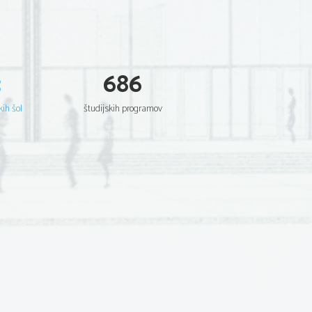
3
686
kih šol
študijskih programov