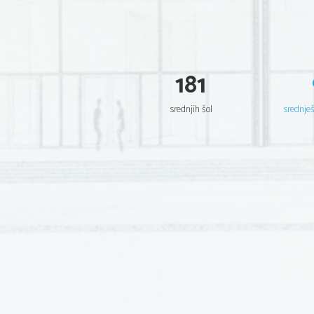
181
srednjih šol
srednje