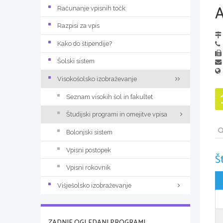
Računanje vpisnih točk
Razpisi za vpis
Kako do štipendije?
Šolski sistem
Visokošolsko izobraževanje
Seznam visokih šol in fakultet
Študijski programi in omejitve vpisa
Bolonjski sistem
Vpisni postopek
Š
Vpisni rokovnik
Višješolsko izobraževanje
ZADNJE OGLEDANI PROGRAMI