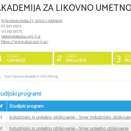
AKADEMIJA ZA LIKOVNO UMETNO
Erjavčeva cesta 23
,
1000
Ljubljana
01 421 2501
01 251 9071
dekanat@alou.uni-lj.si
https://www.aluo.uni-lj.si/
1
2
3
IZBIRA
IZBIRA
IZB
UNIVERZE
FAKULTETE
PR
tudijski programi
#
Študijski program
1
Industrijsko in unikatno oblikovanje - Smer industrijsko oblikovan
2
Industrijsko in unikatno oblikovanje - Smer unikatno oblikovanje