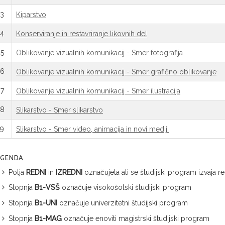
3
Kiparstvo
4
Konserviranje in restavriranje likovnih del
5
Oblikovanje vizualnih komunikacij - Smer fotografija
6
Oblikovanje vizualnih komunikacij - Smer grafično oblikovanje
7
Oblikovanje vizualnih komunikacij - Smer ilustracija
8
Slikarstvo - Smer slikarstvo
9
Slikarstvo - Smer video, animacija in novi mediji
EGENDA
Polja
REDNI
in
IZREDNI
označujeta ali se študijski program izvaja 
Stopnja
B1-VSŠ
označuje visokošolski študijski program
Stopnja
B1-UNI
označuje univerzitetni študijski program
Stopnja
B1-MAG
označuje enoviti magistrski študijski program