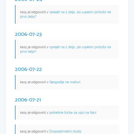
kasy je odgovoril v
sprejet na 2.željo, po uspešni pritožbi na
prvo željo?
2006-07-23
kasy je odgovoril v
sprejet na 2.željo, po uspešni pritožbi na
prvo željo?
2006-07-22
kasy je odgovoril v
Geografija na maturi
2006-07-21
kasy je odgovoril v
potrebne točke za vpis na faks
kasy je odgovoril v
Dvopredmetni študij