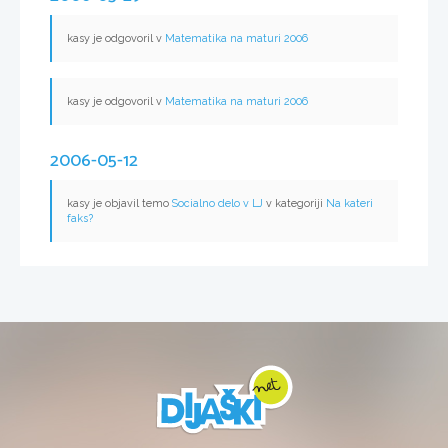
kasy je odgovoril v
Matematika na maturi 2006
kasy je odgovoril v
Matematika na maturi 2006
2006-05-12
kasy je objavil temo
Socialno delo v LJ
v kategoriji
Na kateri
faks?