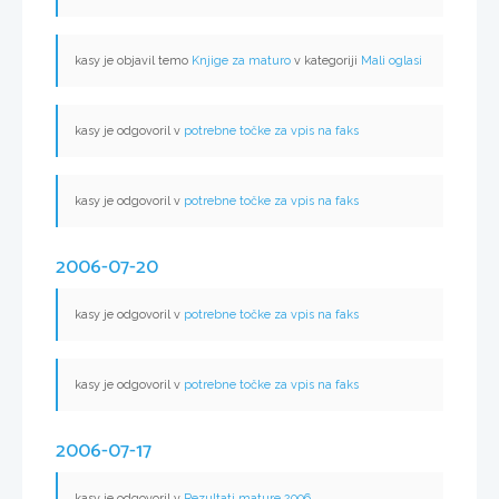
kasy je objavil temo
Knjige za maturo
v kategoriji
Mali oglasi
kasy je odgovoril v
potrebne točke za vpis na faks
kasy je odgovoril v
potrebne točke za vpis na faks
2006-07-20
kasy je odgovoril v
potrebne točke za vpis na faks
kasy je odgovoril v
potrebne točke za vpis na faks
2006-07-17
kasy je odgovoril v
Rezultati mature 2006