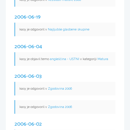
2006-06-19
kasy je odgovoril v
Najljubše glasbene skupine
2006-06-04
kasy je objavil temo
angleščina - USTNI
v kategoriji
Matura
2006-06-03
kasy je odgovoril v
Zgodovina 2006
kasy je odgovoril v
Zgodovina 2006
2006-06-02