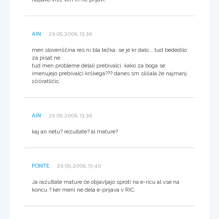
AIN
29.05.2006, 13:36
men slovenščina res ni bla težka. se je kr dalo... tud bededilo
za pisat ne.
tud men probleme delali prebivalci. kako za boga se
imenujejo prebivalci krškega??? danes sm slišala že najmanj
100ratličic.
AIN
29.05.2006, 13:36
kaj an netu? rezultate? al mature?
PONTE
29.05.2006, 13:40
Ja razultate mature če objavljajo sproti na e-ricu al vse na
koncu ? ker meni ne dela e-prijava v RIC.