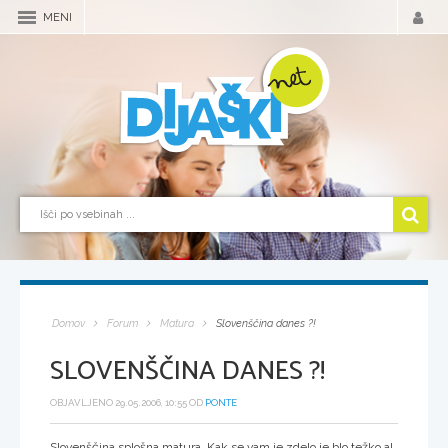
MENI
Domov
Forum
Matura
Slovenščina danes ?!
SLOVENŠČINA DANES ?!
OBJAVLJENO 29.05.2006, 10:55 OD
PONTE
Slovenščina splošna matura. Kak se vam je zdelo je blo težko al