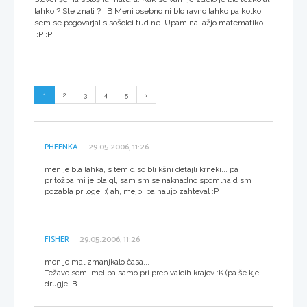
lahko ? Ste znali ? :B Meni osebno ni blo ravno lahko pa kolko
sem se pogovarjal s sošolci tud ne. Upam na lažjo matematiko
:P :P
1
2
3
4
5
PHEENKA
29.05.2006, 11:26
men je bla lahka, s tem d so bli kšni detajli krneki... pa
pritožba mi je bla ql, sam sm se naknadno spomlna d sm
pozabla priloge :( ah, mejbi pa naujo zahteval :P
FISHER
29.05.2006, 11:26
men je mal zmanjkalo časa...
Težave sem imel pa samo pri prebivalcih krajev :K (pa še kje
drugje :B