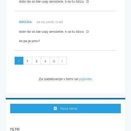
dobr da so ble usaj senožeče, k so tu blizu ;D
NINCIKA
29.05.2006, 13:48
dobr da so ble usaj senožeče, k so tu blizu ;D
ko pa je prov?
1
2
3
4
5
Za sodelovanje v temi se
prijavite
.
Nova tema
FILTRI