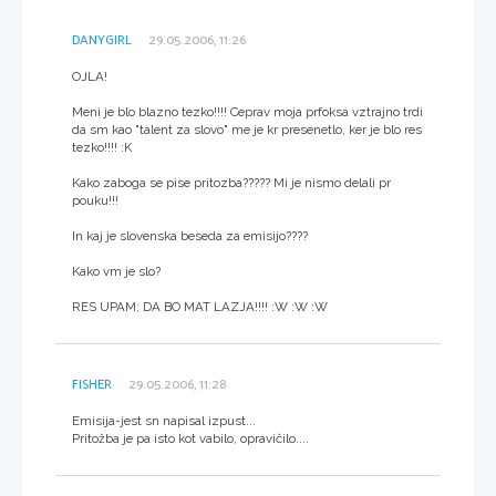
DANYGIRL
29.05.2006, 11:26
OJLA!
Meni je blo blazno tezko!!!! Ceprav moja prfoksa vztrajno trdi
da sm kao "talent za slovo" me je kr presenetlo, ker je blo res
tezko!!!! :K
Kako zaboga se pise pritozba????? Mi je nismo delali pr
pouku!!!
In kaj je slovenska beseda za emisijo????
Kako vm je slo?
RES UPAM; DA BO MAT LAZJA!!!! :W :W :W
FISHER
29.05.2006, 11:28
Emisija-jest sn napisal izpust...
Pritožba je pa isto kot vabilo, opravičilo....