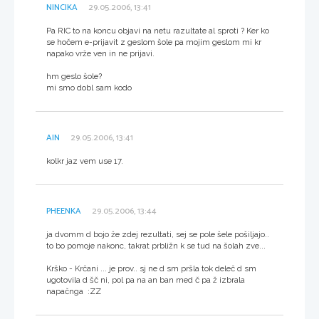
NINCIKA
29.05.2006, 13:41
Pa RIC to na koncu objavi na netu razultate al sproti ? Ker ko
se hočem e-prijavit z geslom šole pa mojim geslom mi kr
napako vrže ven in ne prijavi.
hm geslo šole?
mi smo dobl sam kodo
AIN
29.05.2006, 13:41
kolkr jaz vem use 17.
PHEENKA
29.05.2006, 13:44
ja dvomm d bojo že zdej rezultati, sej se pole šele pošiljajo..
to bo pomoje nakonc, takrat prbližn k se tud na šolah zve...
Krško - Krčani ... je prov.. sj ne d sm pršla tok deleč d sm
ugotovila d šč ni, pol pa na an ban med č pa ž izbrala
napačnga :ZZ