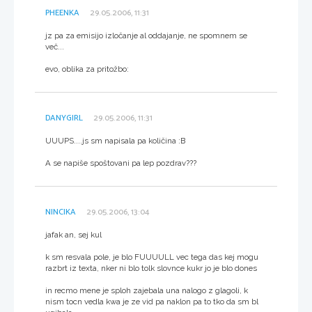
PHEENKA
29.05.2006, 11:31
jz pa za emisijo izločanje al oddajanje, ne spomnem se
več...
evo, oblika za pritožbo:
DANYGIRL
29.05.2006, 11:31
UUUPS....js sm napisala pa količina :B
A se napiše spoštovani pa lep pozdrav???
NINCIKA
29.05.2006, 13:04
jafak an, sej kul
k sm resvala pole, je blo FUUUULL vec tega das kej mogu
razbrt iz texta, nker ni blo tolk slovnce kukr jo je blo dones
in recmo mene je sploh zajebala una nalogo z glagoli, k
nism tocn vedla kwa je ze vid pa naklon pa to tko da sm bl