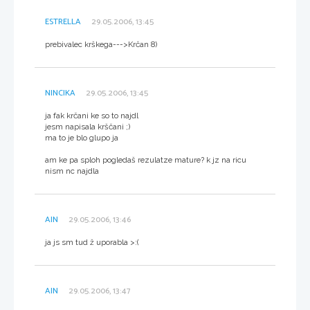
ESTRELLA
29.05.2006, 13:45
prebivalec krškega--->Krčan 8)
NINCIKA
29.05.2006, 13:45
ja fak krčani ke so to najdl
jesm napisala krščani ;)
ma to je blo glupo ja
am ke pa sploh pogledaš rezulatze mature? k jz na ricu
nism nc najdla
AIN
29.05.2006, 13:46
ja js sm tud ž uporabla >:(
AIN
29.05.2006, 13:47