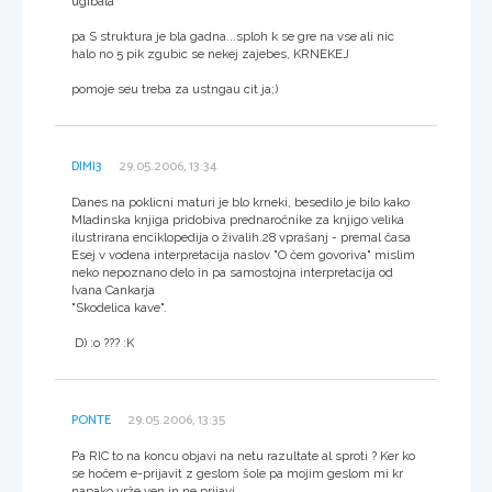
ugibala
pa S struktura je bla gadna...sploh k se gre na vse ali nic
halo no 5 pik zgubic se nekej zajebes, KRNEKEJ
pomoje seu treba za ustngau cit ja;)
DIMI3
29.05.2006, 13:34
Danes na poklicni maturi je blo krneki, besedilo je bilo kako
Mladinska knjiga pridobiva prednaročnike za knjigo velika
ilustrirana enciklopedija o živalih.28 vprašanj - premal časa
Esej v vodena interpretacija naslov "O čem govoriva" mislim
neko nepoznano delo in pa samostojna interpretacija od
Ivana Cankarja
"Skodelica kave".
D) :o ??? :K
PONTE
29.05.2006, 13:35
Pa RIC to na koncu objavi na netu razultate al sproti ? Ker ko
se hočem e-prijavit z geslom šole pa mojim geslom mi kr
napako vrže ven in ne prijavi.