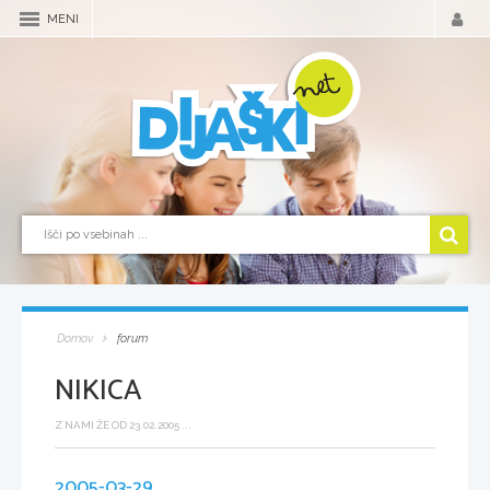
MENI
Domov
forum
NIKICA
Z NAMI ŽE OD 23.02.2005 ...
2005-03-29