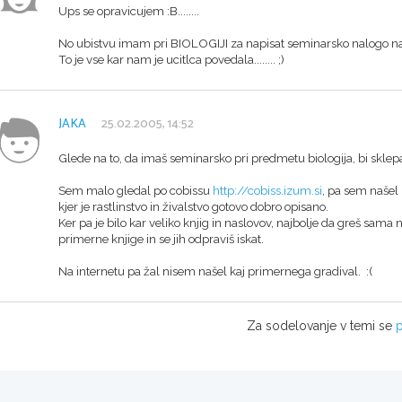
Ups se opravicujem :B........
No ubistvu imam pri BIOLOGIJI za napisat seminarsko nalogo na
To je vse kar nam je ucitlca povedala........ ;)
JAKA
25.02.2005, 14:52
Glede na to, da imaš seminarsko pri predmetu biologija, bi sklepal
Sem malo gledal po cobissu
http://cobiss.izum.si
, pa sem našel
kjer je rastlinstvo in živalstvo gotovo dobro opisano.
Ker pa je bilo kar veliko knjig in naslovov, najbolje da greš sama n
primerne knjige in se jih odpraviš iskat.
Na internetu pa žal nisem našel kaj primernega gradival. :(
Za sodelovanje v temi se
p