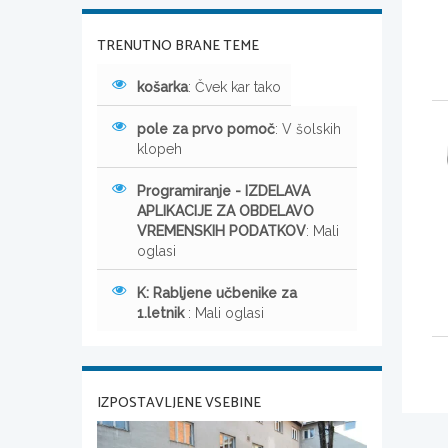
TRENUTNO BRANE TEME
košarka
: Čvek kar tako
pole za prvo pomoč
: V šolskih
klopeh
Programiranje - IZDELAVA
APLIKACIJE ZA OBDELAVO
VREMENSKIH PODATKOV
: Mali
oglasi
K: Rabljene učbenike za
1.letnik
: Mali oglasi
IZPOSTAVLJENE VSEBINE