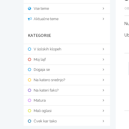
Vse teme
OB
Aktualne teme
Nu
KATEGORIJE
Ub
V šolskih klopeh
Moj lajf
Dogaja se
Na katero srednjo?
Na kateri faks?
Matura
Mali oglasi
Čvek kar tako