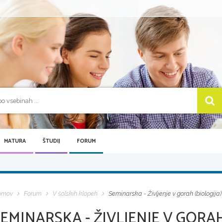
MATURA
ŠTUDIJ
FORUM
omov
Forum
V šolskih klopeh
Seminarska - Življenje v gorah (biologija)
EMINARSKA - ŽIVLJENJE V GORAH