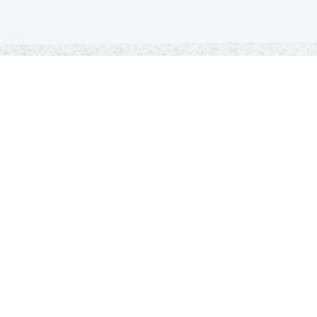
GRADIVA
Šolska gradiva
Pošlji datoteke
Seznam donatorjev
Najbolje ocenjena
Največkrat prenešena