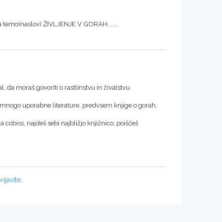
 temo(naslov) ŽIVLJENJE V GORAH.......
, da moraš govoriti o rastlinstvu in živalstvu.
 mnogo uporabne literature, predvsem knjige o gorah,
a cobiss, najdeš sebi najbližjo knjižnico, poiščeš
rijavite
.