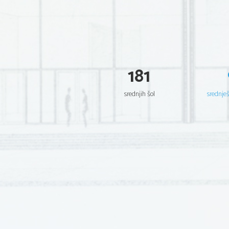
181
srednjih šol
srednje