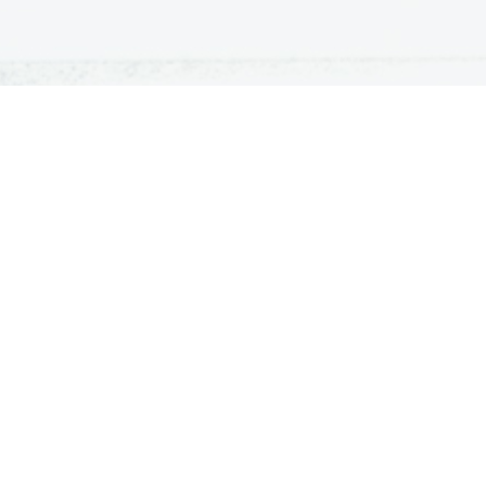
ATURA
ŠTUDIJ
lošna matura
Iskalnik študijskih programov
turitetni tečaj
Univerze
klicna matura
Fakultete in visoke šole
ogled v pole in ugovor
Višje šole
Razpisi za vpis