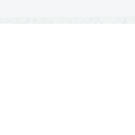
OSNOVNE ŠOLE
SREDNJE ŠOLE
M
Seznam osnovnih šol
Iskalnik SŠ programov
Sp
Osnovnošolski koledar
Srednje šole po regijah
Ma
Nacionalno preverjanje znanja
Vpis v srednje šole
Po
Tretji predmet NPZ
Srednješolski koledar
Vp
Dijaški domovi