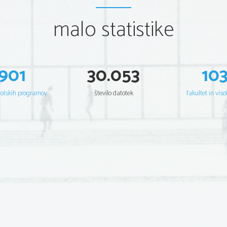
malo statistike
901
30.053
10
šolskih programov
število datotek
fakultet in viso