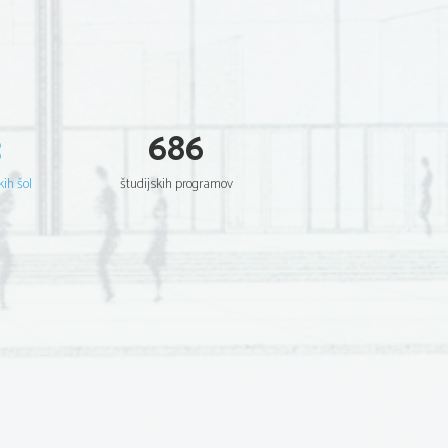
3
686
kih šol
študijskih programov