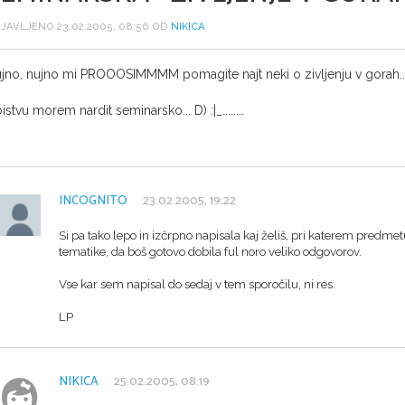
JAVLJENO 23.02.2005, 08:56 OD
NIKICA
jno, nujno mi PROOOSIMMMM pomagite najt neki o zivljenju v gorah..
istvu morem nardit seminarsko... D) :|_........
INCOGNITO
23.02.2005, 19:22
Si pa tako lepo in izčrpno napisala kaj želiš, pri katerem predme
tematike, da boš gotovo dobila ful noro veliko odgovorov.
Vse kar sem napisal do sedaj v tem sporočilu, ni res.
LP
NIKICA
25.02.2005, 08:19