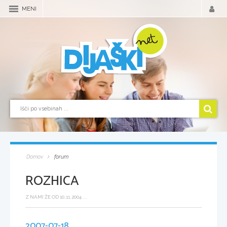
MENI
Domov
forum
ROZHICA
Z NAMI ŽE OD 10.11.2004 ...
2007-07-18