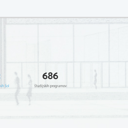
3
686
kih šol
študijskih programov