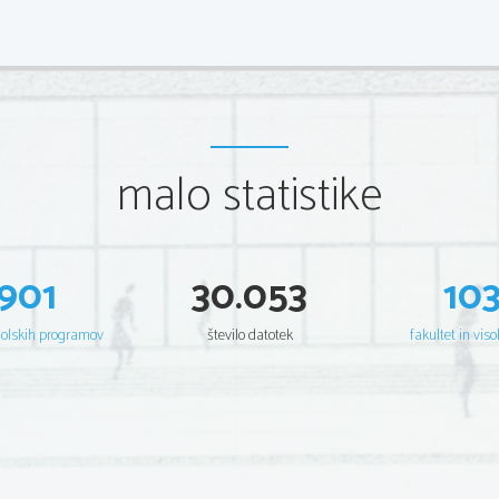
malo statistike
901
30.053
10
šolskih programov
število datotek
fakultet in viso