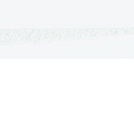
OSNOVNE ŠOLE
SREDNJE ŠOLE
M
Seznam osnovnih šol
Iskalnik SŠ programov
Sp
Osnovnošolski koledar
Srednje šole po regijah
Ma
Nacionalno preverjanje znanja
Vpis v srednje šole
Po
Tretji predmet NPZ
Srednješolski koledar
Vp
Dijaški domovi