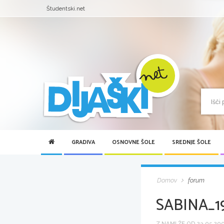
Študentski.net
GRADIVA
OSNOVNE ŠOLE
SREDNJE ŠOLE
Domov
forum
SABINA_1
Z NAMI ŽE OD 23.05.2005