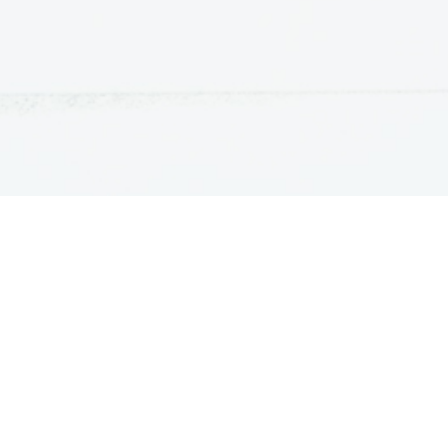
ATURA
ŠTUDIJ
lošna matura
Iskalnik študijskih programov
turitetni tečaj
Univerze
klicna matura
Fakultete in visoke šole
ogled v pole in ugovor
Višje šole
Razpisi za vpis