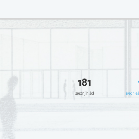
181
srednjih šol
srednje