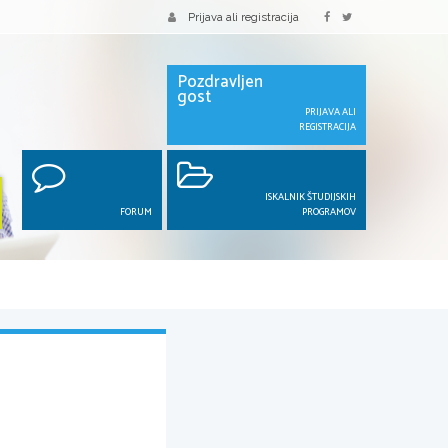
Prijava ali registracija
Pozdravljen
gost
PRIJAVA ALI
REGISTRACIJA
ISKALNIK ŠTUDIJSKIH
FORUM
PROGRAMOV