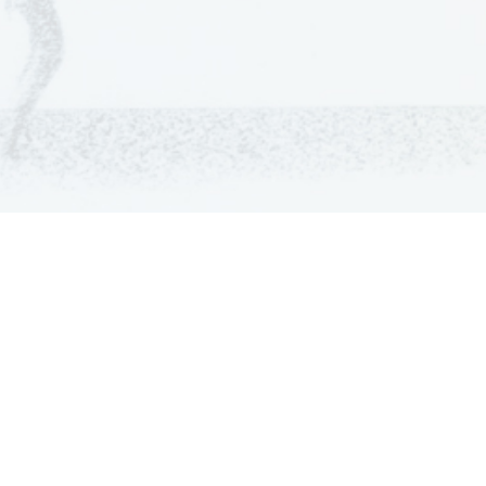
GRADIVA
Šolska gradiva
Pošlji datoteke
Seznam donatorjev
Najbolje ocenjena
Največkrat prenešena