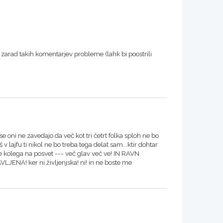
o zarad takih komentarjev probleme (lahk bi poostrili
 se oni ne zavedajo da več kot tri četrt folka sploh ne bo
 v lajfu ti nikol ne bo treba tega delat sam...ktir dohtar
e kolega na posvet --- več glav več ve! IN RAVN
 ker ni življenjska! ni! in ne boste me