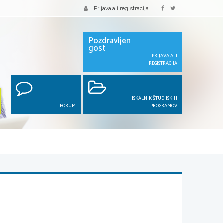
Prijava ali registracija
Pozdravljen
gost
PRIJAVA ALI
REGISTRACIJA
ISKALNIK ŠTUDIJSKIH
FORUM
PROGRAMOV