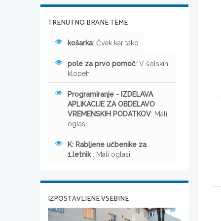
TRENUTNO BRANE TEME
košarka
: Čvek kar tako
pole za prvo pomoč
: V šolskih
klopeh
Programiranje - IZDELAVA
APLIKACIJE ZA OBDELAVO
VREMENSKIH PODATKOV
: Mali
oglasi
K: Rabljene učbenike za
1.letnik
: Mali oglasi
IZPOSTAVLJENE VSEBINE