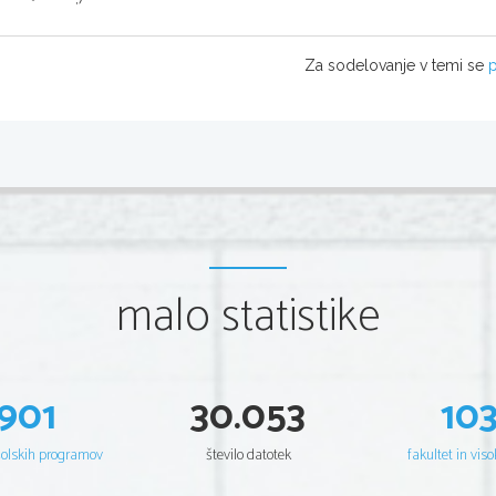
Za sodelovanje v temi se
p
malo statistike
901
30.053
10
šolskih programov
število datotek
fakultet in viso