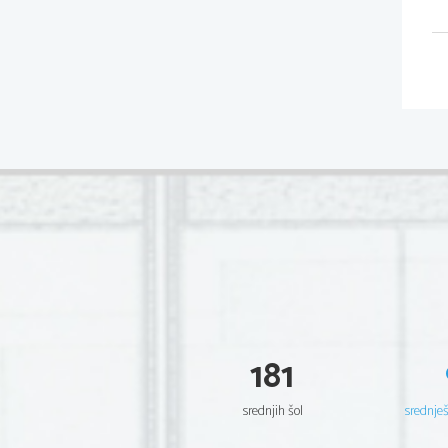
181
srednjih šol
srednje