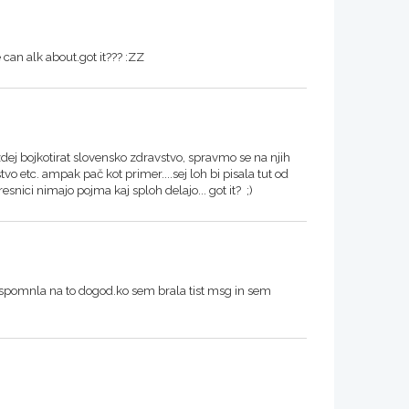
 can alk about.got it??? :ZZ
dej bojkotirat slovensko zdravstvo, spravmo se na njih
o etc. ampak pač kot primer....sej loh bi pisala tut od
snici nimajo pojma kaj sploh delajo... got it? ;)
 sam spomnla na to dogod.ko sem brala tist msg in sem