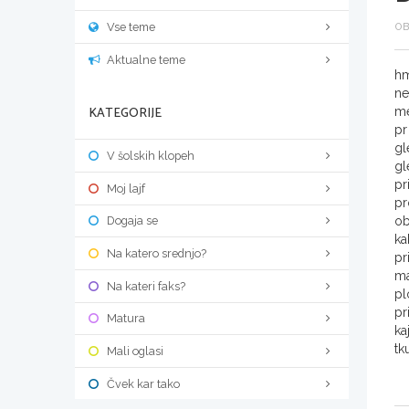
Vse teme
OB
Aktualne teme
hm
ne
KATEGORIJE
me
pr
gl
V šolskih klopeh
gl
pr
Moj lajf
pr
ob
Dogaja se
ka
Na katero srednjo?
pr
ma
Na kateri faks?
pl
pr
Matura
ka
tk
Mali oglasi
Čvek kar tako