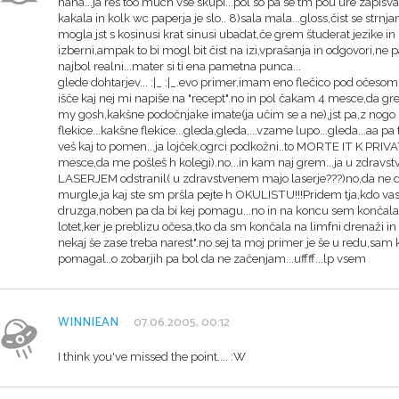
haha...ja res too much vse skupi...pol so pa še tm pou ure zapis
kakala in kolk wc paperja je slo.. 8)sala mala...gloss,čist se strn
mogla jst s kosinusi krat sinusi ubadat,če grem študerat jezike i
izberni,ampak to bi mogl bit čist na izi,vprašanja in odgovori,ne p
najbol realni...mater si ti ena pametna punca...
glede dohtarjev... :|_ :|_.evo primer,imam eno flečico pod očesom
išče kaj nej mi napiše na "recept".no in pol čakam 4 mesce,da g
my gosh,kakšne podočnjake imate(ja učim se a ne),jst pa,z nogo b
flekice...kakšne flekice...gleda,gleda,...vzame lupo...gleda...aa 
veš kaj to pomen...ja lojček,ogrci podkožni..to MORTE IT K P
mesce,da me pošleš h kolegi).no...in kam naj grem...ja u zdravstve
LASERJEM odstranil( u zdravstvenem majo laserje???)no,da ne d
murgle,ja kaj ste sm pršla pejte h OKULISTU!!!Pridem tja,kdo vas j
druzga,noben pa da bi kej pomagu...no in na koncu sem končala p
lotet,ker je preblizu očesa,tko da sm končala na limfni drenaži i
nekaj še zase treba narest".no sej ta moj primer je še u redu,sam 
pomagal..o zobarjih pa bol da ne začenjam...uffff...lp vsem
WINNIEAN
07.06.2005, 00:12
I think you've missed the point.... :W