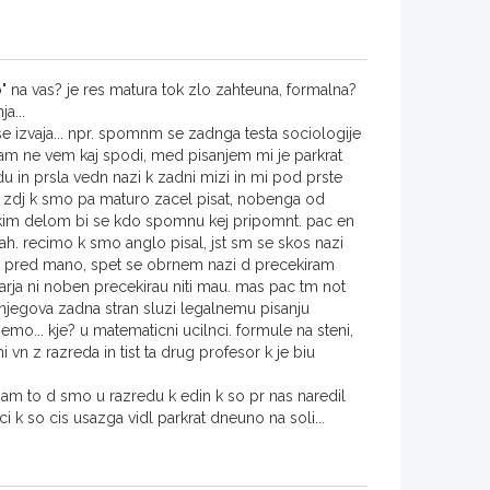
" na vas? je res matura tok zlo zahteuna, formalna?
a...
e izvaja... npr. spomnm se zadnga testa sociologije
mam ne vem kaj spodi, med pisanjem mi je parkrat
u in prsla vedn nazi k zadni mizi in mi pod prste
m zdj k smo pa maturo zacel pisat, nobenga od
nskim delom bi se kdo spomnu kej pripomnt. pac en
ncah. recimo k smo anglo pisal, jst sm se skos nazi
rca pred mano, spet se obrnem nazi d precekiram
ovarja ni noben precekirau niti mau. mas pac tm not
n njegova zadna stran sluzi legalnemu pisanju
mo... kje? u matematicni ucilnci. formule na steni,
 vn z razreda in tist ta drug profesor k je biu
sam to d smo u razredu k edin k so pr nas naredil
kci k so cis usazga vidl parkrat dneuno na soli...