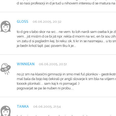
d so nasi profesorji in d je tud u nihovem interesu d se matura na n
GLOSS
06.06.2005, 20:32
to d gre s tabo skor na wc... ne vem. to loh nardi sam oseba k je 
vem... jst mislm d ce bi jst npr. rekla d morm na wc, en bi sou zi
vn zatu d si pogledm kej, bi reku: ok, ti kr in se nasmejau... u to 
je bedn krkol tajit. pac povem tku k je...
WINNIEAN
06.06.2005, 20:51
no jz sm na klasični gimnaziji in smo mel ful plonkov - geotrikotn
mal bala da bojo kej čekirali pr angli slovarje k sm bla na višje
tooook plonkali.... sam kaj k ni pomagal ;)
pogovarjat se pa še nuben ni probu....
TANKA
06.06.2005, 21:54