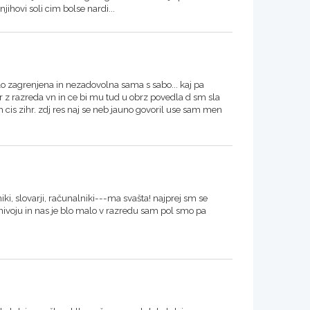
jihovi soli cim bolse nardi...
zlo zagrenjena in nezadovolna sama s sabo... kaj pa
hr z razreda vn in ce bi mu tud u obrz povedla d sm sla
sm cis zihr. zdj res naj se neb jauno govoril use sam men
iki, slovarji, računalniki---ma svašta! najprej sm se
m nivoju in nas je blo malo v razredu sam pol smo pa