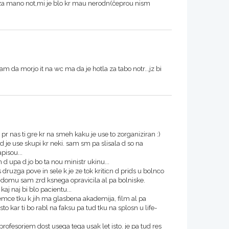
kor za mano not,mi je blo kr mau nerodn(čeprou nism
kam da morjo it na wc ma da je hotla za tabo notr...jz bi
. pr nas ti gre kr na smeh kaku je use to zorganiziran :)
d je use skupi kr neki. sam sm pa slisala d so na
pisou...
d upa d jo bo ta nou ministr ukinu...
 druzga pove in sele k je ze tok kriticn d prids u bolnco
 domu sam zrd ksnega opravicila al pa bolniske.
aj naj bi blo pacientu...
mce tku k jih ma glasbena akademija, film al pa
sto kar ti bo rabl na faksu pa tud tku na splosn u life-
 profesorjem dost usega tega usak let isto. je pa tud res