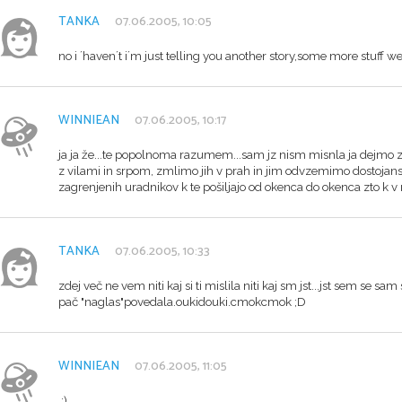
TANKA
07.06.2005, 10:05
no i ´haven´t i´m just telling you another story,some more stuff we
WINNIEAN
07.06.2005, 10:17
ja ja že...te popolnoma razumem...sam jz nism misnla ja dejmo z
z vilami in srpom, zmlimo jih v prah in jim odvzemimo dostojanstv
zagrenjenih uradnikov k te pošiljajo od okenca do okenca zto k v re
TANKA
07.06.2005, 10:33
zdej več ne vem niti kaj si ti mislila niti kaj sm jst...jst sem se
pač "naglas"povedala.oukidouki.cmokcmok ;D
WINNIEAN
07.06.2005, 11:05
;)