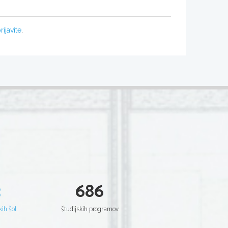
rijavite
.
3
686
kih šol
študijskih programov