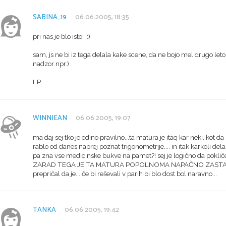
SABINA_19
06.06.2005, 18:35
pri nas je blo isto! :)
sam, js ne bi iz tega delala kake scene, da ne bojo mel drugo let
nadzor npr.)
LP
WINNIEAN
06.06.2005, 19:07
ma daj sej tko je edino pravilno...ta matura je itaq kar neki. kot da
rablo od danes naprej poznat trigonometrije.... in itak karkoli delaš
pa zna vse medicinske bukve na pamet?! sej je logično da poklič
ZARAD TEGA JE TA MATURA POPOLNOMA NAPAČNO ZASTAVLJENA!
prepričal da je... če bi reševali v parih bi blo dost bol naravno...
TANKA
06.06.2005, 19:42