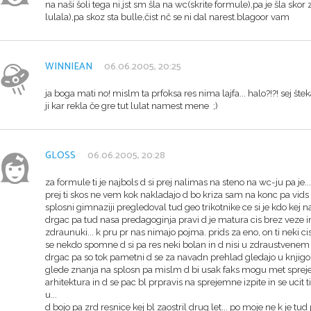
na naši šoli tega ni.jst sm šla na wc(skrite formule),pa je šla s
lulala),pa skoz sta bulle,čist nč se ni dal narest.blagoor vam
WINNIEAN
06.06.2005, 20:25
ja boga mati no! mislm ta prfoksa res nima lajfa... halo?!?! sej šte
ji kar rekla če gre tut lulat namest mene ;)
GLOSS
06.06.2005, 20:28
za formule ti je najbols d si prej nalimas na steno na wc-ju pa je..
prej ti skos ne vem kok nakladajo d bo kriza sam na konc pa vids 
splosni gimnaziji pregledoval tud geo trikotnike ce si je kdo kej na
drgac pa tud nasa predagoginja pravi d je matura cis brez veze in 
zdraunuki... k pru pr nas nimajo pojma. prids za eno, on ti neki cis
se nekdo spomne d si pa res neki bolan in d nisi u zdraustvenem
drgac pa so tok pametni d se za navadn prehlad gledajo u knjigo k
glede znanja na splosn pa mislm d bi usak faks mogu met spreje
arhitektura in d se pac bl prpravis na sprejemne izpite in se ucit ti
u...
d bojo pa zrd resnice kej bl zaostril drug let... po moje ne k je tud