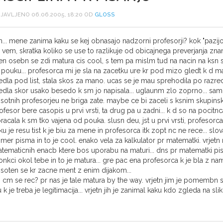
JAVLJENO 06.06.2005, 18:20 OD
GLOSS
... mene zanima kaku se kej obnasajo nadzorni profesorji? kok "pazijo
 vem, skratka koliko se use to razlikuje od obicajnega preverjanja znanj
n osebn se zdi matura cis cool, s tem pa mislm tud na nacin na ksn s
 pouku... profesorca mi je sla na zacetku ure kr pod mizo gledt k d 
edla pod list, stala skos za mano. ucas se je mau sprehodila po razred
edla skor usako besedo k sm jo napisala... uglaunm zlo zoprno... sa
isotnih profesorjeu ne briga zate. maybe ce bi zaceli s ksnim skupi
ofesor bere casopis u prvi vrsti, ta drug pa u zadni... k d so na pocit
racala k sm tko vajena od pouka. slusn deu, jst u prvi vrsti, profeso
ku je resu tist k je biu za mene in profesorca itk zopt nc ne rece... sl
imer pisma in to je cool. enako vela za kalkulator pr matematki. vrjet
tematicnih enacb ktere bos uporabu na maturi... dns pr matematki pise
onkci okol tebe in to je matura... gre pac ena profesorca k je bla z nami
isoten se kr zacne ment z enim dijakom...
j cm se rec? pr nas je tale matura by the way. vrjetn jim je pomembn 
u k je treba je legitimacija... vrjetn jih je zanimal kaku kdo zgleda na sli