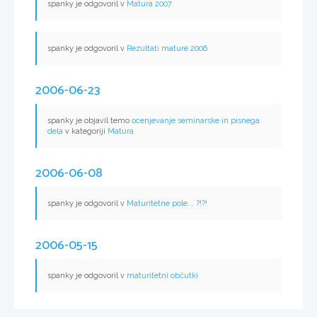
spanky je odgovoril v
Matura 2007
spanky je odgovoril v
Rezultati mature 2006
2006-06-23
spanky je objavil temo
ocenjevanje seminarske in pisnega
dela
v kategoriji
Matura
2006-06-08
spanky je odgovoril v
Maturitetne pole... ?!?!
2006-05-15
spanky je odgovoril v
maturitetni občutki