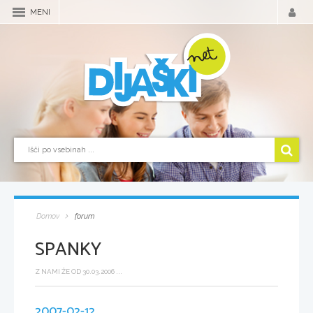
MENI
Domov
forum
SPANKY
Z NAMI ŽE OD 30.03.2006 ...
2007-02-12