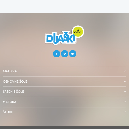
GRADIVA
OSNOVNE ŠOLE
SREDNJE ŠOLE
MATURA
ŠTUDIJ