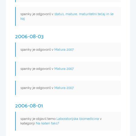
spanky je odgovoril v
status, mature, maturitetni tečaj in še
kaj
2006-08-03
spanky je odgovoril v
Matura 2007
spanky je odgovoril v
Matura 2007
spanky je odgovoril v
Matura 2007
2006-08-01
spanky je objavil temo
Laboratorijska biomedicina
v
kategoriji
Na kateri faks?