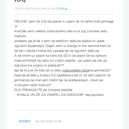
OBJAVLJENO 04.08.2006, 10:22 OD
EVA19
HELOW. sem že čist obupana in upam da mi lahko kdo pomaga.
:K
končala sem sredno zdravstveno šolo in bi zdj zvišvala našo
maturo.
problem pa je da s tem ne obdržim statusa dijaka (in valda
zgubim štipendijo). Drgač sem iz Kranja in me zanima kam bi
se loh v okolici krana loh upisala da ne zgubim statusa.
A se morm jz prjavt na kero kol SŠ in se prjavt še na njihovo
maturo?nikjer na netu nč o tem nepiše, pa upam da rok za
kakršno kol prijavo ni potekel!??
aja še to a je že kdo od vs delu
maturiteten tečaj
na gimnaziji?
baje da je tale u Kranju ful zajebana.a loh jz se sam prjavm na
gimnazijo pa mal sam hodm tja na predavanjain ,zravn pa
zvišujem našo maturo?
PLIS POMAGEJTE pa čimprej odpište.
::)HVALA VN ŽE ZA VNAPRJ ZA ODGOVOR! lep pozdrav
SPANKY
04.08.2006, 19:38