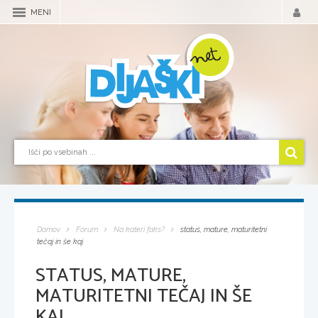
MENI
Domov
Forum
Na kateri faks?
status, mature, maturitetni
tečaj in še kaj
STATUS, MATURE,
MATURITETNI TEČAJ IN ŠE
KAJ