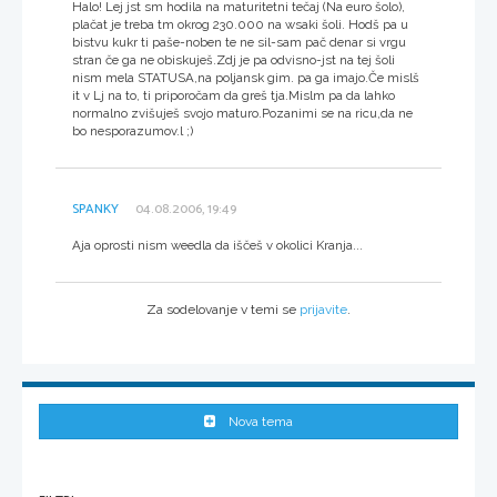
Halo! Lej jst sm hodila na maturitetni tečaj (Na euro šolo),
plačat je treba tm okrog 230.000 na wsaki šoli. Hodš pa u
bistvu kukr ti paše-noben te ne sil-sam pač denar si vrgu
stran če ga ne obiskuješ.Zdj je pa odvisno-jst na tej šoli
nism mela STATUSA,na poljansk gim. pa ga imajo.Če mislš
it v Lj na to, ti priporočam da greš tja.Mislm pa da lahko
normalno zvišuješ svojo maturo.Pozanimi se na ricu,da ne
bo nesporazumov.l ;)
SPANKY
04.08.2006, 19:49
Aja oprosti nism weedla da iščeš v okolici Kranja...
Za sodelovanje v temi se
prijavite
.
Nova tema