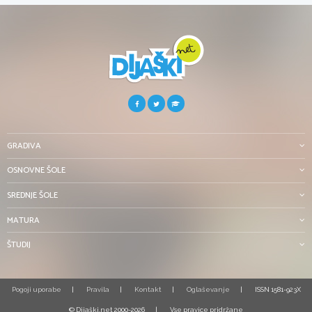
GRADIVA
OSNOVNE ŠOLE
SREDNJE ŠOLE
MATURA
ŠTUDIJ
Pogoji uporabe
Pravila
Kontakt
Oglaševanje
ISSN 1581-923X
© Dijaški.net 2000-2026
Vse pravice pridržane