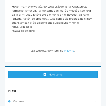
Hello. Imam eno wprašanje. Zelo si želim it na Fakulteto za
farmacijo- smer LB. Pa me samo zanima, če mogoče kdo hodi
tja in bi mi vedu kkšno svoje mnenje o njej povedat, pa kako
izgleda, kakšni so predmeti.....Vse sem si že prebrala na njihovi
strani, ampak bi še wseeno eno subjektivno mnenje
rabla....plizzz :B
Hwala ze wnaprej
Za sodelovanje v temi se
prijavite
.
Nova tema
FILTRI
Vse teme