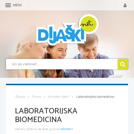
MENI
Domov
Forum
Na kateri faks?
Laboratorijska biomedicina
LABORATORIJSKA
BIOMEDICINA
OBJAVLJENO 01.08.2006, 19:00 OD
SPANKY