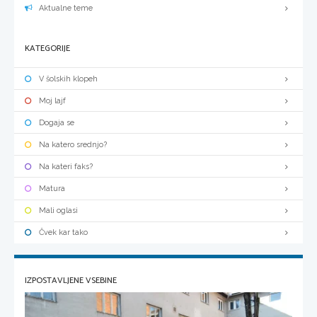
Aktualne teme
KATEGORIJE
V šolskih klopeh
Moj lajf
Dogaja se
Na katero srednjo?
Na kateri faks?
Matura
Mali oglasi
Čvek kar tako
IZPOSTAVLJENE VSEBINE