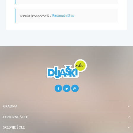
weeda je odgovoril v
Računalništvo
GRADIVA
OSNOVNE ŠOLE
SREDNJE ŠOLE