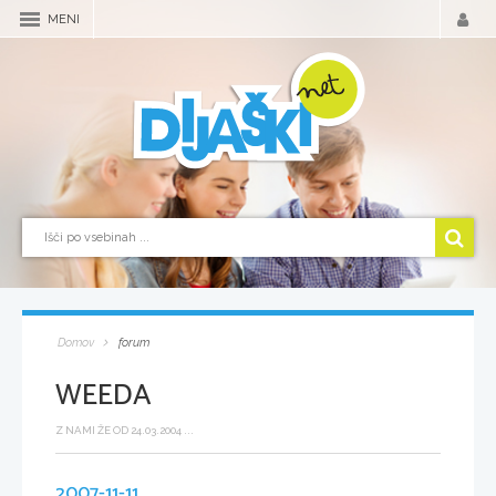
MENI
Domov
forum
WEEDA
Z NAMI ŽE OD 24.03.2004 ...
2007-11-11