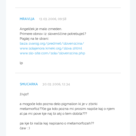
MRAVLJA
13.03.2006, 09:58
Angelček je malo zmeden.
Primere obnov iz slovenščine potrebuješ?
Poglej na te strani:
baza.svarog.org/predmet/slovenscina/
www.solajenora.krneki.org/slova.shtml
www.slo-site.com/sola/slovenscina.php
lp
SMUCARKA
30.03.2006, 12:34
živjo!!
a mogoče kdo pozna delo pigmalion ki je v zbirki
metamorfoz??če ga kdo pozna mi prosim napiše kaj o njem
al pa mi pove kje naj bi akj o tem dobila???
pa kje bi našla kaj napisano o metamorfozah??
čaw ::)