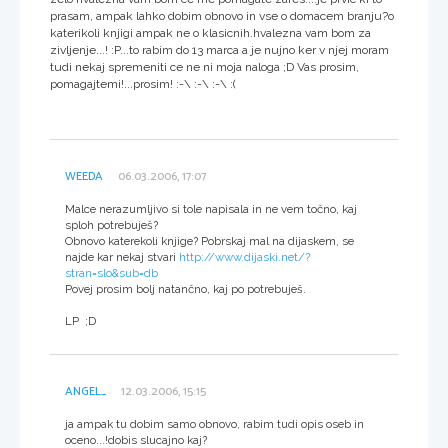
prasam, ampak lahko dobim obnovo in vse o domacem branju?o
katerikoli knjigi ampak ne o klasicnih.hvalezna vam bom za
zivljenje...! :P...to rabim do 13 marca a je nujno ker v njej moram
tudi nekaj spremeniti ce ne ni moja naloga ;D Vas prosim,
pomagajtemi!...prosim! :-\ :-\ :-\ :(
WEEDA
06.03.2006, 17:07
Malce nerazumljivo si tole napisala in ne vem točno, kaj
sploh potrebuješ?
Obnovo katerekoli knjige? Pobrskaj mal na dijaskem, se
najde kar nekaj stvari
http://www.dijaski.net/?
stran=slo&sub=db
Povej prosim bolj natančno, kaj po potrebuješ.
LP ;D
ANGEL_
12.03.2006, 15:15
ja ampak tu dobim samo obnovo, rabim tudi opis oseb in
oceno...!dobis slucajno kaj?