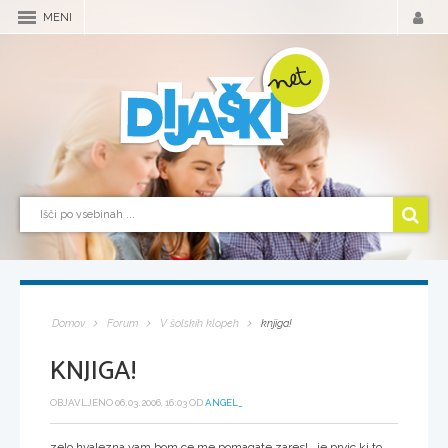
MENI
Domov
Forum
V šolskih klopeh
knjiga!
KNJIGA!
OBJAVLJENO 06.03.2006, 16:03 OD
ANGEL_
zelo hvalezna vam bom ce me pomagate zares!...je prvic ki to