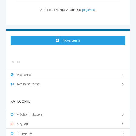
Za sodelovanje v temi se
prijavite
.
Nova tema
FILTRI
Vse teme
Aktualne teme
KATEGORIJE
V šolskih klopeh
Moj lajf
Dogaja se