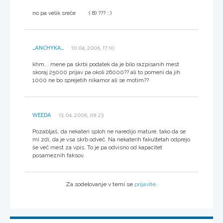
no pa velik sreče :( 8) ??? ::)
_ANCHYKA_
10.04.2006, 17:10
khm... mene pa skrbi podatek da je bilo razpisanih mest
skoraj 25000 prijav pa okoli 26000?? ali to pomeni da jih
1000 ne bo sprejetih nikamor ali se motim??
WEEDA
13.04.2006, 09:23
Pozabljaš, da nekateri sploh ne naredijo mature, tako da se
mi zdi, da je vsa skrb odveč. Na nekaterih fakultetah odprejo
še več mest za vpis. To je pa odvisno od kapacitet
posameznih faksov.
Za sodelovanje v temi se
prijavite
.