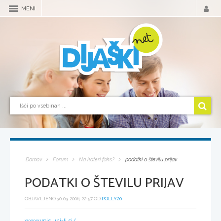
MENI
Domov
Forum
Na kateri faks?
podatki o številu prijav
PODATKI O ŠTEVILU PRIJAV
OBJAVLJENO 30.03.2006, 22:57 OD
POLLY20
www.vpis.uni-lj.si/