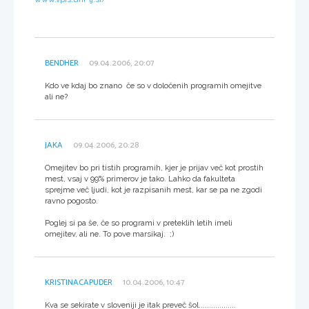
BENDHER
09.04.2006, 20:07
Kdo ve kdaj bo znano če so v določenih programih omejitve
ali ne?
JAKA
09.04.2006, 20:28
Omejitev bo pri tistih programih, kjer je prijav več kot prostih
mest, vsaj v 99% primerov je tako. Lahko da fakulteta
sprejme več ljudi, kot je razpisanih mest, kar se pa ne zgodi
ravno pogosto.
Poglej si pa še, če so programi v preteklih letih imeli
omejitev, ali ne. To pove marsikaj. ;)
KRISTINACAPUDER
10.04.2006, 10:47
Kva se sekirate v sloveniji je itak preveč šol..................