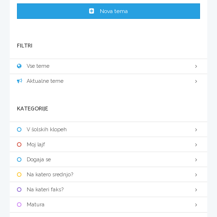
Nova tema
FILTRI
Vse teme
Aktualne teme
KATEGORIJE
V šolskih klopeh
Moj lajf
Dogaja se
Na katero srednjo?
Na kateri faks?
Matura